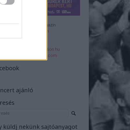
Rockzenei magazin
Impresszum
E-mail:
rsszerk@rockstation.hu
rsszerk@gmail.com
cebook
ncert ajánló
resés
y küldj nekünk sajtóanyagot