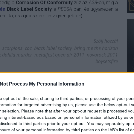
pedig a
Corrosion Of Conformity
zúz az
A38
-on, míg a
-én
Black Label Society
a
PECSA
-ban, és ugyanezen a
en. Ja, és a július sem lesz gyengébb :-)
Szólj hozzá!
scorpions
coc
black label society
bring me the horizon
k dahlia murder
metalfest open air 2011
novarock 2011
boysetsfire
Not Process My Personal Information
to opt-out of the sale, sharing to third parties, or processing of your per
formation for targeted advertising by us, please use the below opt-out s
r selection. Please note that after your opt-out request is processed y
eing interest-based ads based on personal information utilized by us or
disclosed to third parties prior to your opt-out. You may separately opt-
losure of your personal information by third parties on the IAB’s list of