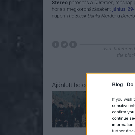
Stereo
párosítás a
Dürer
ben, másnap 
hónap megkoronázásaként
június 29
napon
The Black Dahlia Murder
a
Dürer
b
asia
hatebreed
the blac
Ajánlott bejegyzések:
Blog -
Do 
If you wish 
sensitive in
confirm you
continue se
information 
further disc