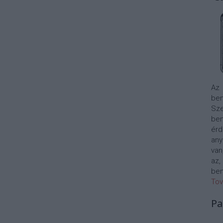
Az
bem
Sze
be
érd
any
van
az,
bem
Tov
Pa