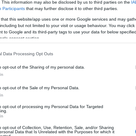
. This information may also be disclosed by us to third parties on the
IA
Participants
that may further disclose it to other third parties.
yzés trackback címe:
 that this website/app uses one or more Google services and may gath
on.blog.hu/api/trackback/id/2955013
including but not limited to your visit or usage behaviour. You may click 
 to Google and its third-party tags to use your data for below specifi
ogle consent section.
Kommentek:
telmében felhasználói tartalomnak minősülnek, értük a
szolgáltatás
 nem vállal, azokat nem ellenőrzi. Kifogás esetén forduljon a blog
l Data Processing Opt Outs
sználási feltételekben
és az
adatvédelmi tájékoztatóban
.
o opt-out of the Sharing of my personal data.
In
o opt-out of the Sale of my Personal Data.
In
álj
! ‐
Belépés Facebookkal
to opt-out of processing my Personal Data for Targeted
ing.
In
o opt-out of Collection, Use, Retention, Sale, and/or Sharing
ersonal Data that Is Unrelated with the Purposes for which it
lected.