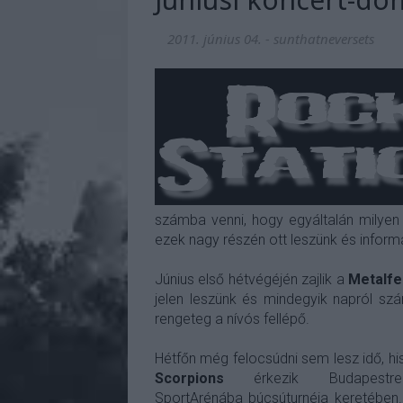
2011. június 04.
-
sunthatneversets
számba venni, hogy egyáltalán milyen 
ezek nagy részén ott leszünk és informá
Június első hétvégéjén zajlik a
Metalfe
jelen leszünk és mindegyik napról sz
rengeteg a nívós fellépő.
Hétfőn még felocsúdni sem lesz idő, hi
Scorpions
érkezik Budapest
SportArénába búcsúturnéja keretében.