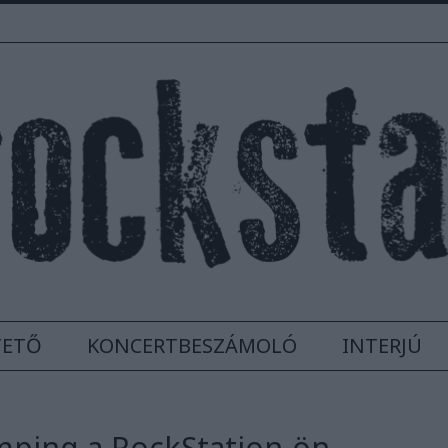
TETŐ
KONCERTBESZÁMOLÓ
INTERJÚ
mping a RockStation-ön