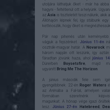
utoljára láthatjuk őket - már ha abba 
hagyni - feltétlenül ott a helyünk. Ugya
az
Asia
is tiszteletét teszi nálunk, akik 
Állóhajón
lépnek fel, így stábunk egy
kettéoszlik, hogy őket is megnézhessük
Pár nap pihenés után keményebb
vágjuk a fejszénket.
Június 11-én
ir
osztrák-magyar határ. A
Novarock
mo
három napján ott leszünk, így aztán 
fáradtan jövünk haza, ahol
június 14
Dürerben
Boysetsfire
, majd má
ugyanitt
Bring Me The Horizon
.
A június második fele sem ígér
gyengébbnek. 22-én
Roger Waters
é
az
Arénába
a Fal-lal, amelyen vala
formában szeretnénk képvisel
magunkat. A hónap vége igazi őrülte
lesz.
Június 27-én
Hatebreed
,
Dea