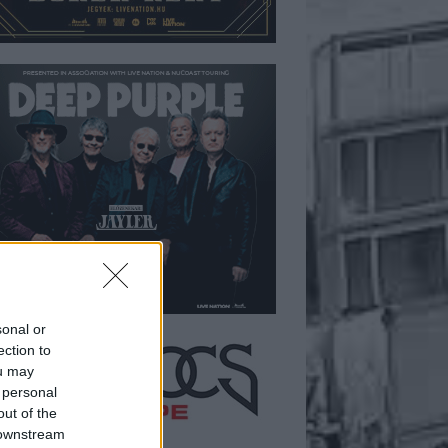
sonal or
ection to
ou may
 personal
out of the
 downstream