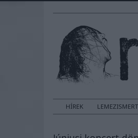
HÍREK
LEMEZISMER
Júniusi koncert-dö