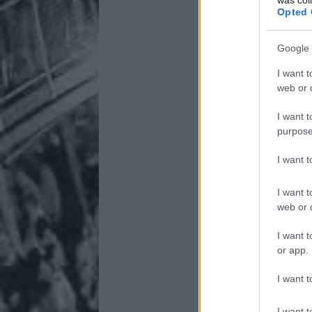
Opted 
Google 
I want t
web or d
I want t
purpose
I want 
I want t
web or d
I want t
or app.
I want t
I want t