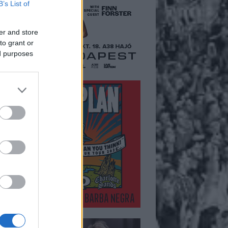
B’s List of
er and store
to grant or
ed purposes