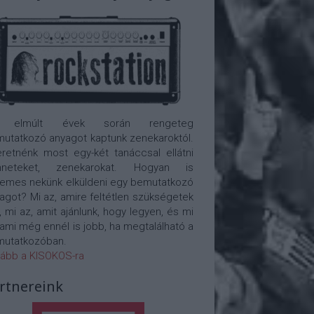
 elmúlt évek során rengeteg
utatkozó anyagot kaptunk zenekaroktól.
retnénk most egy-két tanáccsal ellátni
nneteket, zenekarokat. Hogyan is
emes nekünk elküldeni egy bemutatkozó
agot? Mi az, amire feltétlen szükségetek
, mi az, amit ajánlunk, hogy legyen, és mi
 ami még ennél is jobb, ha megtalálható a
utatkozóban.
ább a KISOKOS-ra
rtnereink