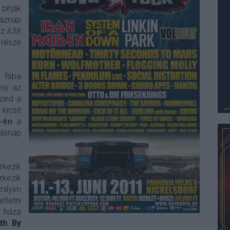
bírják
naznap
az
A38
 része
.
 fába
ány az
nd a
kicsit
-én
a
snap
kezik
rkezik
milyen
tetni
k háza
th By