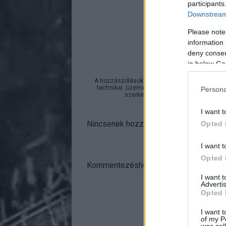
participants
Downstream 
A bejeg
Please note
https://rockstati
information 
deny consent
in below Go
A hozzászólások a
vonatkozó jogszabályok
ér
technikai
üzemeltetője semmilyen felelősséget
Persona
szerkesztőjéhez. Részletek a
Felha
I want t
Nincsenek hozzászólások.
Opted 
I want t
Opted 
Kommentezéshez
lépj be
, vagy
regisztr
I want 
Advertis
Opted 
I want t
of my P
was col