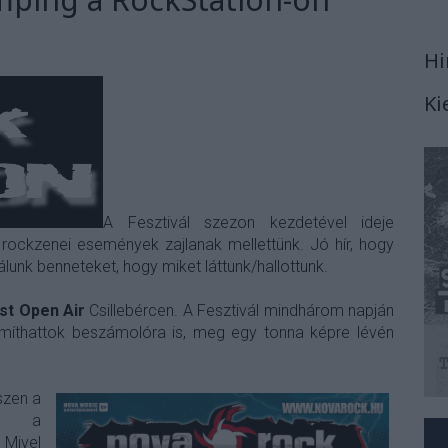
Hi
Ki
A Fesztivál szezon kezdetével ideje
rockzenei események zajlanak mellettünk. Jó hír, hogy
lunk benneteket, hogy miket láttunk/hallottunk.
st Open Air
Csillebércen. A Fesztivál mindhárom napján
ámíthattok beszámolóra is, meg egy tonna képre lévén
szen a
re a
 Mivel