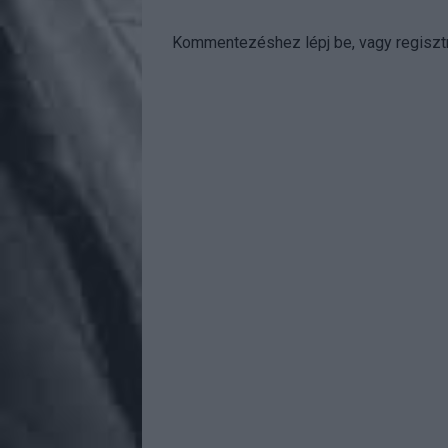
Kommentezéshez
lépj be
, vagy
regisztr