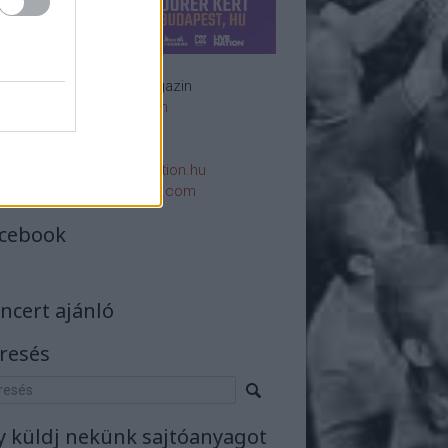
Rockzenei magazin
Impresszum
E-mail:
rsszerk@rockstation.hu
rsszerk@gmail.com
cebook
ncert ajánló
resés
y küldj nekünk sajtóanyagot