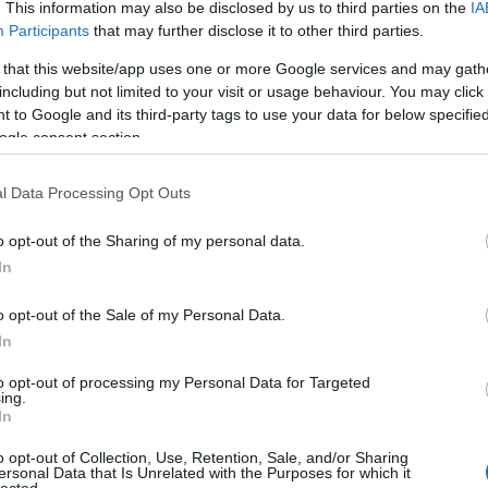
. This information may also be disclosed by us to third parties on the
IA
rogresszív rockzenei egyik koronázatlan királya a svéd
Participants
that may further disclose it to other third parties.
dapestre is ellátogatnak és
április 7-én
a csapat a
Club
 that this website/app uses one or more Google services and may gath
m volna elég jó hír, akkor fokozzuk tovább: a turné
including but not limited to your visit or usage behaviour. You may click 
nő, a tavaly nálunk szintén megfordult
Anneke Van
 to Google and its third-party tags to use your data for below specifi
i akusztikus formáció, az
Árstíðir
. A
Pain Of Salvation
ogle consent section.
 tavasszal klasszikus dalaik akusztikus verziója lemezen
l Data Processing Opt Outs
o opt-out of the Sharing of my personal data.
In
o opt-out of the Sale of my Personal Data.
In
to opt-out of processing my Personal Data for Targeted
ing.
In
o opt-out of Collection, Use, Retention, Sale, and/or Sharing
ersonal Data that Is Unrelated with the Purposes for which it
lected.