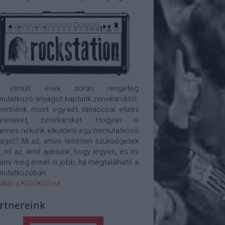
 elmúlt évek során rengeteg
utatkozó anyagot kaptunk zenekaroktól.
retnénk most egy-két tanáccsal ellátni
nneteket, zenekarokat. Hogyan is
emes nekünk elküldeni egy bemutatkozó
agot? Mi az, amire feltétlen szükségetek
, mi az, amit ajánlunk, hogy legyen, és mi
 ami még ennél is jobb, ha megtalálható a
utatkozóban.
ább a KISOKOS-ra
rtnereink