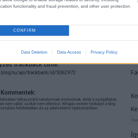
cation functionality and fraud prevention, and other user protection.
CONFIRM
Data Deletion
Data Access
Privacy Policy
yzés trackback címe:
Fa
on.blog.hu/api/trackback/id/5062972
Kommentek:
Ko
telmében felhasználói tartalomnak minősülnek, értük a
szolgáltatás
 nem vállal, azokat nem ellenőrzi. Kifogás esetén forduljon a blog
Ke
sználási feltételekben
és az
adatvédelmi tájékoztatóban
.
Íg