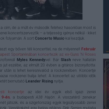
 a cím, de a múlt év második feléhez hasonlóan most is
nei koncertszervezők – a teljesség igénye nélkül - kiket
pok folyamán. A sort
Concerto Music
-kal kezdjük.
aszt egy bőven téli koncerttel, na de milyennel!
Február
apest Sportarénában koncertezik az ex-Guns 'N Roses
krofonnál
Myles Kennedy
vel. Bár
Slash
neve hallatán
jut eszébe, az elmúlt 20 évben a gitáros bizonyította:
r után is lehet keresnivalód a rockzenében. Koncertje
azai rockzenei bulija lehet. A koncertet az utóbbi idők
énetét bemutató
Leander Rising
nyitja.
ti koncertje
az idei év egyik első igazi zenei
 9-én
, a budapesti
A38 Hajón
. A visszatérő zenekar
enét játszik, és a szigetország egyik legsúlyosabb zenei
nézik. Vendégként egy belga gitáros,
Dirk Serries
mutatja