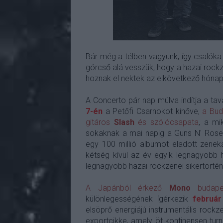
Bár még a télben vagyunk, így csalóka
górcső alá vesszük, hogy a hazai rockze
hoznak el nektek az elkövetkező hóna
A Concerto pár nap múlva indítja a tav
7-én
a Petőfi Csarnokot kinőve,
a Bud
gitáros
Slash
és szólócsapata
, a mi
sokaknak a mai napig a Guns N' Roses 
egy 100 millió albumot eladott zeneka
kétség kívül az év egyik legnagyobb h
legnagyobb hazai rockzenei sikertört
A Japánból érkező
Mono
budapes
különlegességének ígérkezik
február
elsöprő energiájú instrumentális rockz
exportcikke, amely öt kontinensen tur