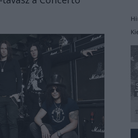
Hi
Ki