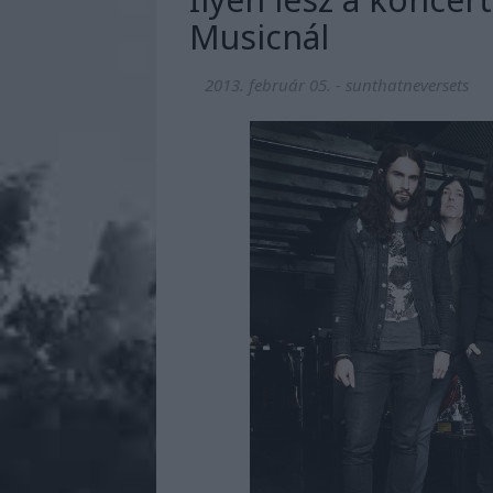
Musicnál
2013. február 05.
-
sunthatneversets