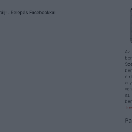
álj
! ‐
Belépés Facebookkal
Az
bem
Sze
be
érd
any
van
az,
bem
Tov
Pa