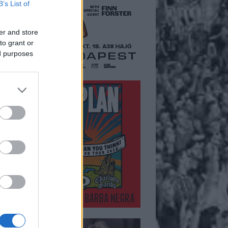
B’s List of
er and store
to grant or
ed purposes