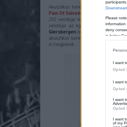
participants
Akusztikus turnéra indul áprilisban
a p
Downstream 
Pain Of Salvation
.
Ennek keretében Bu
Please note
202
vendége lesz. Ha ez önmagában ne
information 
vendége az egykori Gathering énekes
deny consent
Giersbergen
lesz, valamint egy izland
in below Go
akusztikus turnéja nem véletlen, hiszen
is megjelenik.
Persona
I want t
Opted 
I want t
Opted 
I want 
Advertis
Opted 
I want t
of my P
was col