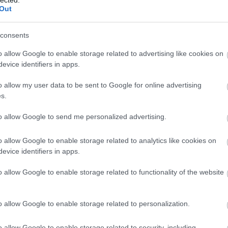
Out
consents
o allow Google to enable storage related to advertising like cookies on
evice identifiers in apps.
turné keretében
ismét hazánkba látogat és a
Club 202
-
o allow my user data to be sent to Google for online advertising
ás hard rock csapata, a skót
Nazareth
. Az előzenekar a
s.
to allow Google to send me personalized advertising.
Music
első féléves bejelentett koncertjeiről, de szinte
g bővülni foga a közeli jövőben.
o allow Google to enable storage related to analytics like cookies on
evice identifiers in apps.
Szólj hozzá!
o allow Google to enable storage related to functionality of the website
tratovarius
pain of salvation
nazareth
anneke
concerto
music
amaranthe
leander rising
o allow Google to enable storage related to personalization.
o allow Google to enable storage related to security, including