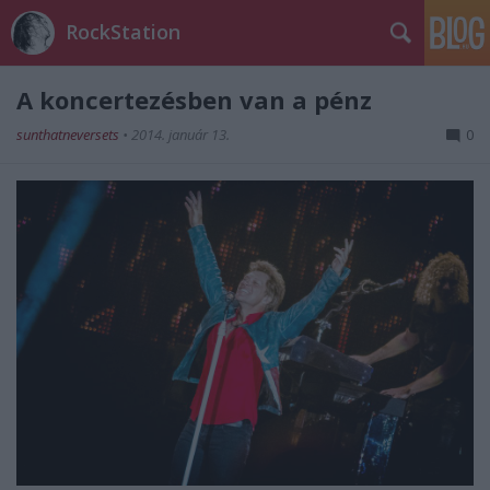
RockStation
A koncertezésben van a pénz
sunthatneversets
•
2014. január 13.
0