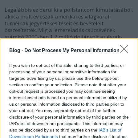
Legalábbis ez derül ki a pollstar.com kimutatásából,
akik a múlt év észak-amerikai és világkörüli
turnéinak jegyértékesítéseit és bevételeit
összesítették. Míg a lemezeladás csúcsévének
számító 2000-ben 1,7 millió dollár volt az észak-
amerikai turnék összbevétele, addig tavaly ez az
összeg már 5,1 millió dollárra rúgott, tehát jól
Blog -
Do Not Process My Personal Information
látszik, hogy a művészek a lemezeladások
visszaesését a koncertek számának növelésével
If you wish to opt-out of the sale, sharing to third parties, or
kompenzálják, így próbálva meg pótolni a kieső
processing of your personal or sensitive information for
bevételeket. Ahogy a számokból látszik nem is
targeted advertising by us, please use the below opt-out
akármilyen sikerrel.
section to confirm your selection. Please note that after your
opt-out request is processed you may continue seeing
Bár az észak amerikai turnék tekintetében Taylor
interest-based ads based on personal information utilized by
Swift country-pop énekesnő 112,7 millió dolláros
us or personal information disclosed to third parties prior to
bevétellel beelőzte a Bon Jovit, a globális turnék
your opt-out. You may separately opt-out of the further
tekintetében viszont a Bon Jovi végzett az élen, 259,5
disclosure of your personal information by third parties on the
millió dolláros bevétellel, megelőzve Beyoncét. Az
IAB’s list of downstream participants. This information may
észak amerikai turnék listáját
also be disclosed by us to third parties on the
ITT
a világkörüli
IAB’s List of
Downstream Participants
that may further disclose it to other
koncertkörutakét pedig
ITT
leshetitek meg. Érdemes