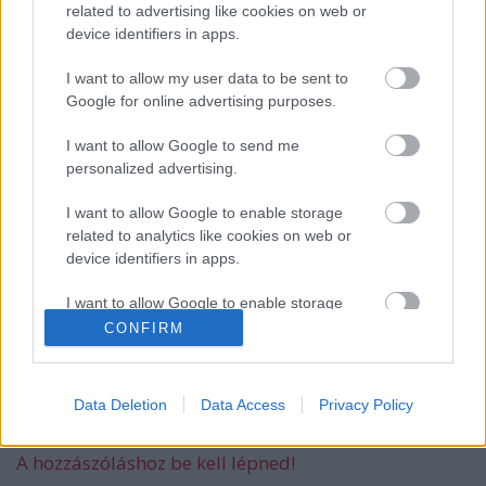
related to advertising like cookies on web or
device identifiers in apps.
Bajba keveredett a Brat
I want to allow my user data to be sent to
Google for online advertising purposes.
I want to allow Google to send me
personalized advertising.
Dokumentumfilm készült Travis Barker
életéről
I want to allow Google to enable storage
related to analytics like cookies on web or
device identifiers in apps.
Még idén jön egy új Blink-182 lemez?
I want to allow Google to enable storage
related to functionality of the website or app.
CONFIRM
I want to allow Google to enable storage
related to personalization.
Data Deletion
Data Access
Privacy Policy
Szólj hozzá!
I want to allow Google to enable storage
A hozzászóláshoz be kell lépned!
related to security, including authentication
functionality and fraud prevention, and other