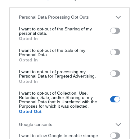
third parties.
szemezgetni a listákat.
Please note that this website/app uses one or more Google
Personal Data Processing Opt Outs
services and may gather and store information including but
not limited to your visit or usage behaviour. You may click to
I want to opt-out of the Sharing of my
personal data.
grant or deny consent to Google and its third-party tags to
Opted In
Címkék:
koncert
use your data for below specified purposes in below Google
consent section.
I want to opt-out of the Sale of my
Personal Data.
Opted In
I want to opt-out of processing my
Ajánlott bejegyzések:
Personal Data for Targeted Advertising.
Opted In
I want to opt-out of Collection, Use,
Itt egy új (HED) P.E. dal
Retention, Sale, and/or Sharing of my
Personal Data that Is Unrelated with the
Purposes for which it was collected.
Opted Out
Google consents
Ilyen keményen tud zúzni a Cancer Bats
I want to allow Google to enable storage