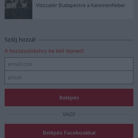
Visszatér Budapestre a Kanonenfieber
Szólj hozzá!
A hozzászóláshoz be kell lépned!
VAGY