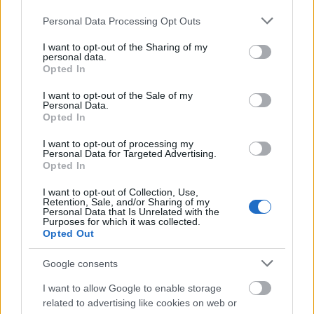
Please note that this website/app uses one or more Google
Personal Data Processing Opt Outs
services and may gather and store information including but
not limited to your visit or usage behaviour. You may click to
I want to opt-out of the Sharing of my
personal data.
grant or deny consent to Google and its third-party tags to
Opted In
use your data for below specified purposes in below Google
consent section.
I want to opt-out of the Sale of my
Personal Data.
Opted In
I want to opt-out of processing my
Personal Data for Targeted Advertising.
A Barba Negra Track 2014-es tavaszi- nyári idénye
Opted In
igazi zenei best of koncertsorozatnak ígérkezik. Itt
I want to opt-out of Collection, Use,
ünnepli a Junkies a 20., a zenekar énekese Szekeres
Retention, Sale, and/or Sharing of my
Andris pedig a 40.születésnapját. Fellép a Ganxsta
Personal Data that Is Unrelated with the
Purposes for which it was collected.
Zolee és a Kartel, a Paddy and the Rats, a hazai alter-
Opted Out
legenda Pál Utcai Fiúk, a Hősök, DSP, a Magashegyi
Underground, a Fish!, és a Kaukázus, de a nyár
Google consents
közepén fellép a metál egyik klasszikusa, a
stílusteremtő amerikai Death zenekar is.
I want to allow Google to enable storage
related to advertising like cookies on web or