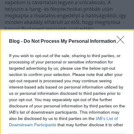
napokon is zavartalan legyen a szórakozás. A
helyszín a hang- és fénytechnikai próbák után
megkapta a hivatalos engedélyt a hatóságoktól, így
minden akadály elhárult az elől, hogy megnyissa
kapuit Budapest legújabb szabadtéri
programhelyszíne!
Blog -
Do Not Process My Personal Information
Túl a frekvencián
If you wish to opt-out of the sale, sharing to third parties, or
Április 30-án
a
Hooligans
,
május 1-jén
a brit
processing of your personal or sensitive information for
tánczenei színtér képviseletében a
Kosheen
targeted advertising by us, please use the below opt-out
táncoltatja meg a közönséget, majd
másodikán
a
section to confirm your selection. Please note that after your
Supernem
mutatja be legújabb, Túl a frekvencián
opt-out request is processed you may continue seeing
című új albumát, a hosszú hétvégét az
Intim Torna
interest-based ads based on personal information utilized by
us or personal information disclosed to third parties prior to
Illegál
szombati koncertje zárja. A koncertek után az
your opt-out. You may separately opt-out of the further
elektronikus tánczene kedvelőinek nyújt minőségi
disclosure of your personal information by third parties on the
szórakozási lehetőséget a Track.
IAB’s list of downstream participants. This information may
also be disclosed by us to third parties on the
IAB’s List of
Downstream Participants
that may further disclose it to other
third parties.