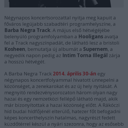
Négynapos koncertsorozattal nyitja meg kapuit a
főváros legújabb szabadtéri programhelyszíne, a
Barba Negra Track
. A május első hétvégéjébe
belenyúló programfolyamban a
Hooligans
avatja
fel a Track nagyszínpadát, de látható lesz a bristoli
Kosheen
, bemutatja új albumát a
Supernem
, a
negyedik napon pedig az
Intim Torna Illegál
zárja
a hosszú hétvégét.
A Barba Negra Track
2014. április 30-án
egy
négynapos koncertfolyammal hivatott ünnepelni a
közönséget, a zenekarokat és az új hely nyitását. A
megnyitó rendezvénysorozaton három olyan nagy
hazai és egy nemzetközi fellépő látható majd, akik
már bizonyítottak a hazai közönség előtt. A Rákóczi
híd budai hídfőjénél elterülő, hatezer főt befogadni
képes koncerthelyszín hatalmas, nagyrészt fedett
küzdőtérrel készül a nyári szezonra, hogy az esősebb