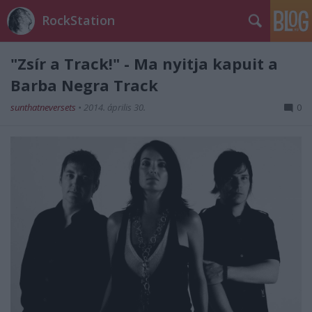
RockStation
"Zsír a Track!" - Ma nyitja kapuit a
Barba Negra Track
sunthatneversets
•
2014. április 30.
0