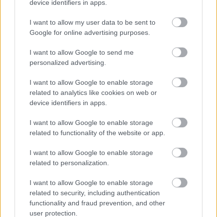
device identifiers in apps.
Hosszú idő után újra Budapesten koncertezik a
klasszikus felállású Korál, de zenél a 30Y, és fellép az
I want to allow my user data to be sent to
extrád bölcsész hip hopot nyomó Bëlga, és a hazai
Google for online advertising purposes.
punk-legenda, a HétköznaPI CSAlódások is. A
szervezők még jópár meglepetést tartogatnak a
I want to allow Google to send me
közönség számára, többek között az Anima Sound
personalized advertising.
System is látható lesz idén, egy rég nem látott
felállásban. Az ingyenes programfüzet mellett a
I want to allow Google to enable storage
teljes koncertmenü folyamatosan frissítve követhető
related to analytics like cookies on web or
a Barba Negra Track hivatalos Facebook-profilján
.
device identifiers in apps.
I want to allow Google to enable storage
related to functionality of the website or app.
I want to allow Google to enable storage
Címkék:
barba negra track
related to personalization.
I want to allow Google to enable storage
related to security, including authentication
functionality and fraud prevention, and other
Ajánlott bejegyzések:
user protection.