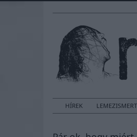
HÍREK
LEMEZISMER
Pár ok, hogy miért 