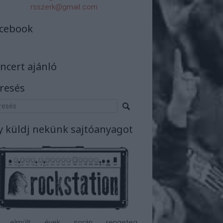
rsszerk@gmail.com
cebook
ncert ajánló
resés
y küldj nekünk sajtóanyagot
 elmúlt évek során rengeteg