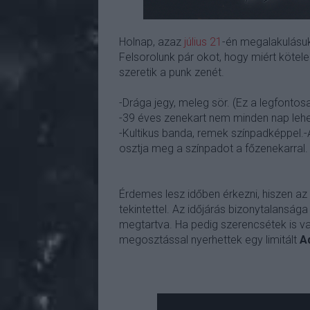
Holnap, azaz
július 21
-én megalakulásu
Felsorolunk pár okot, hogy miért kötele
szeretik a punk zenét.
-Drága jegy, meleg sör. (Ez a legfontos
-39 éves zenekart nem minden nap lehet l
-Kultikus banda, remek színpadképpel.
osztja meg a színpadot a főzenekarral.
Érdemes lesz időben érkezni, hiszen az
tekintettel. Az időjárás bizonytalanság
megtartva. Ha pedig szerencsétek is va
megosztással nyerhettek egy limitált
A