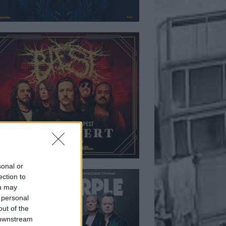
sonal or
ection to
ou may
 personal
out of the
 downstream