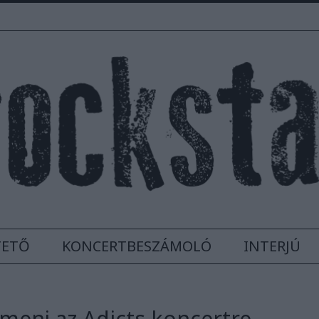
TETŐ
KONCERTBESZÁMOLÓ
INTERJÚ
menj az Adicts koncertre.