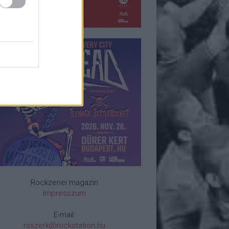
Rockzenei magazin
Impresszum
E-mail:
rsszerk@rockstation.hu