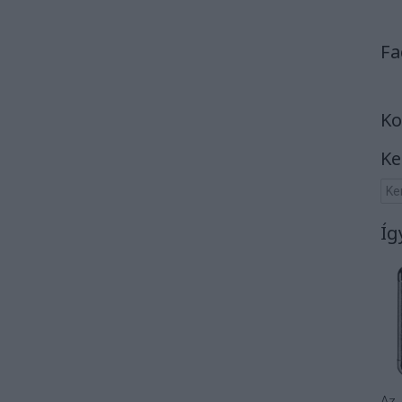
Fa
Ko
Ke
Íg
Az