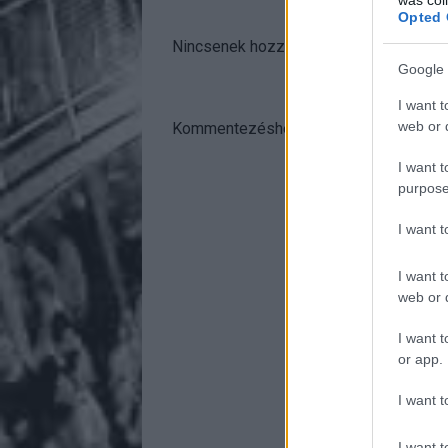
Opted 
Nincsenek hozzászólások.
Google 
I want t
web or d
Kommentezéshez
lépj be
, vagy
regisztr
I want t
purpose
I want 
I want t
web or d
I want t
or app.
I want t
I want t