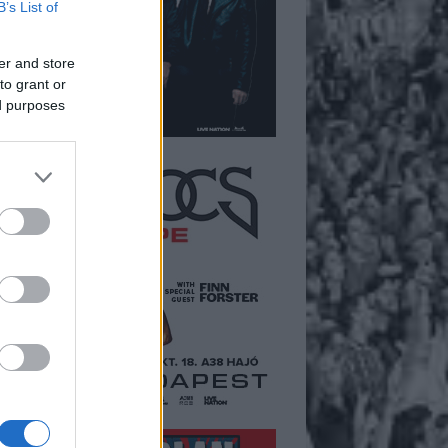
B’s List of
er and store
to grant or
ed purposes