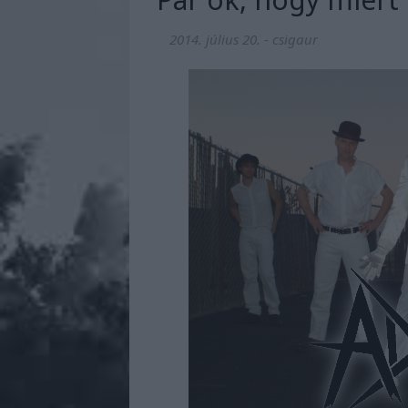
2014. július 20.
-
csigaur