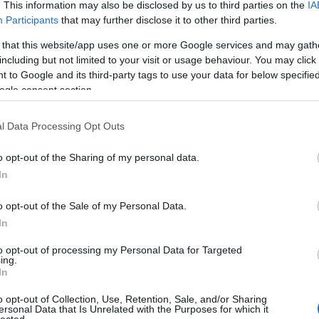
prosectura
naked truckers
Gutting Revue
adicts
. This information may also be disclosed by us to third parties on the
IA
Participants
that may further disclose it to other third parties.
 that this website/app uses one or more Google services and may gath
including but not limited to your visit or usage behaviour. You may click 
 to Google and its third-party tags to use your data for below specifi
ogle consent section.
l Data Processing Opt Outs
o opt-out of the Sharing of my personal data.
In
o opt-out of the Sale of my Personal Data.
yzés trackback címe:
In
on.blog.hu/api/trackback/id/6527011
to opt-out of processing my Personal Data for Targeted
ing.
In
Kommentek:
telmében felhasználói tartalomnak minősülnek, értük a
szolgáltatás
o opt-out of Collection, Use, Retention, Sale, and/or Sharing
 nem vállal, azokat nem ellenőrzi. Kifogás esetén forduljon a blog
ersonal Data that Is Unrelated with the Purposes for which it
sználási feltételekben
és az
adatvédelmi tájékoztatóban
.
lected.