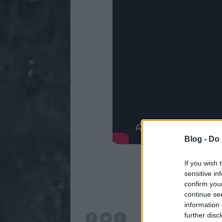
Blog -
Do 
If you wish 
sensitive in
confirm you
continue se
information 
further disc