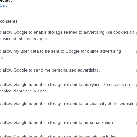
Out
consents
o allow Google to enable storage related to advertising like cookies on
evice identifiers in apps.
álj
! ‐
Belépés Facebookkal
o allow my user data to be sent to Google for online advertising
s.
to allow Google to send me personalized advertising.
o allow Google to enable storage related to analytics like cookies on
evice identifiers in apps.
o allow Google to enable storage related to functionality of the website
o allow Google to enable storage related to personalization.
o allow Google to enable storage related to security, including