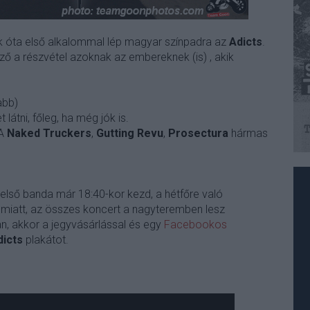
k óta első alkalommal lép magyar színpadra az
Adicts
.
ző a részvétel azoknak az embereknek (is) , akik
abb)
átni, főleg, ha még jók is.
-A
Naked Truckers
,
Gutting Revu
,
Prosectura
hármas
 első banda már 18:40-kor kezd, a hétfőre való
a miatt, az összes koncert a nagyteremben lesz
n, akkor a jegyvásárlással és egy
Facebookos
dicts
plakátot.