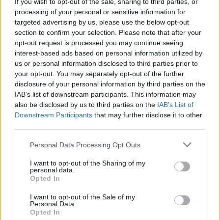
If you wish to opt-out of the sale, sharing to third parties, or
Barba Negrába: a
Timo Kotipelto
vezette finn
processing of your personal or sensitive information for
szimfonikus metal zenekar
Eternal
című új lemezét
targeted advertising by us, please use the below opt-out
mutatja majd be, mely idén augusztusban fog
section to confirm your selection. Please note that after your
megjelenni.
opt-out request is processed you may continue seeing
interest-based ads based on personal information utilized by
us or personal information disclosed to third parties prior to
your opt-out. You may separately opt-out of the further
disclosure of your personal information by third parties on the
IAB’s list of downstream participants. This information may
also be disclosed by us to third parties on the
IAB’s List of
Downstream Participants
that may further disclose it to other
third parties.
Please note that this website/app uses one or more Google
Personal Data Processing Opt Outs
services and may gather and store information including but
not limited to your visit or usage behaviour. You may click to
I want to opt-out of the Sharing of my
personal data.
grant or deny consent to Google and its third-party tags to
Opted In
use your data for below specified purposes in below Google
consent section.
I want to opt-out of the Sale of my
Másnap,
október 15-én
ismét egy műfajteremtő brit
Personal Data.
Opted In
klasszikust láthatunk a Dürer Kertben:
Venom Inc.