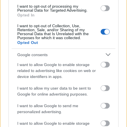
néven lép fel az egykori Venom alapító gitáros,
I want to opt-out of processing my
Mantas
, aki bandájával nemrég M-Pire of Evil
Personal Data for Targeted Advertising.
fedőnéven, az Obituary előtt játszott ugyanitt. Az új
Opted In
bandában összesen három Venom tag szerepel,
I want to opt-out of Collection, Use,
hiszen Mantas és Demolition Man mellé a '89-92-es
Retention, Sale, and/or Sharing of my
időszak dobosa, Abaddon is beszállt, így ugyanazt a
Personal Data that Is Unrelated with the
Purposes for which it was collected.
triót láthatjuk, amely a Prime Evil, a Tear Your Soul
Opted Out
Apart és a Temples of Ice albumokon is
közreműködött. Előttük a lengyel
Vader
, valamint a
Google consents
Divine Chaos
és a
Dead Orbit
játszik majd.
I want to allow Google to enable storage
related to advertising like cookies on web or
November 5-én
két elbűvölő énekesnőé lesz a
device identifiers in apps.
főszerep a Club 202-ben: a holland
Delain
tér vissza,
méghozzá honfitársuk,
Anneke van Giersbergen
I want to allow my user data to be sent to
oldalán, aki ezen az estén a
Gentle Storm
albumot
Google for online advertising purposes.
mutatja be zenekarával.
November 8-ára
pedig a
heavy metal kedvelői készülhetnek, hiszen ezen az
I want to allow Google to send me
estén a
Gamma Ray
érkezik a
Club 202
-be, hogy egy
personalized advertising.
igazi best of műsorral első válogatáslemezének
megjelenését, no meg a csapat több mint 25 éves
I want to allow Google to enable storage