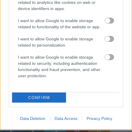
fennállását ünnepelje.
related to analytics like cookies on web or
device identifiers in apps.
Bár az őszi koncertekig még bőven van idő, a
jegyvásárlással érdemes szemfülesnek lenni, hiszen
I want to allow Google to enable storage
a leggyorsabban, vagy időben akcióba lépő
related to functionality of the website or app.
rajongók jelentős kedvezménnyel szerezhetik meg
I want to allow Google to enable storage
belépőjüket. Jegyek kaphatók az ismert
related to personalization.
rockboltokban (CD Pince, Hammer Zenebarlang,
Headbanger), a Ticketportal és a Ticket Expressz
I want to allow Google to enable storage
országos hálózatában, valamint a www.concerto.hu
related to security, including authentication
és – a Barba Negrában tartandó rendezvények
functionality and fraud prevention, and other
esetében - a www.barbanegra.hu weboldalon.
user protection.
További infók
ITT
.
CONFIRM
Címkék:
stratovarius
vader
apocalyptica
anneke van
giersbergen
concerto music
delain
venom inc.
Data Deletion
Data Access
Privacy Policy