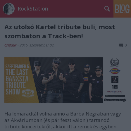
RockStation
Az utolsó Kartel tribute buli, most
szombaton a Track-ben!
csigaur
•
2015. szeptember 02.
0
Ha lemaradtál volna anno a Barba Negraban vagy
az Akváriumban (és pár fesztiválon ) tartandó
tribute koncertekről, akkor itt a remek és egyben