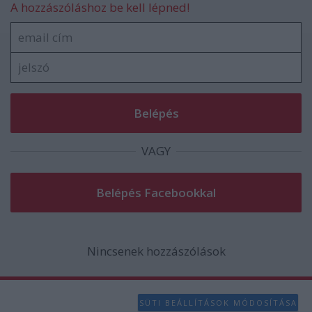
A hozzászóláshoz be kell lépned!
VAGY
Nincsenek hozzászólások
SÜTI BEÁLLÍTÁSOK MÓDOSÍTÁSA