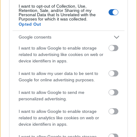
I want to opt-out of Collection, Use,
Retention, Sale, and/or Sharing of my
Personal Data that Is Unrelated with the
Purposes for which it was collected.
Opted Out
Google consents
I want to allow Google to enable storage
Címkék:
ganxsta zolee és a kartel
related to advertising like cookies on web or
device identifiers in apps.
I want to allow my user data to be sent to
Google for online advertising purposes.
Ajánlott bejegyzések:
I want to allow Google to send me
personalized advertising.
Ganxsta Zolee 60 éves – így még biztosan
nem ünnepelt születésnapot
I want to allow Google to enable storage
related to analytics like cookies on web or
device identifiers in apps.
Ebből a buliból nem lehet kimaradni – a
teljes Kartel összeállt a jubileumi Ganxsta
I want to allow Google to enable storage