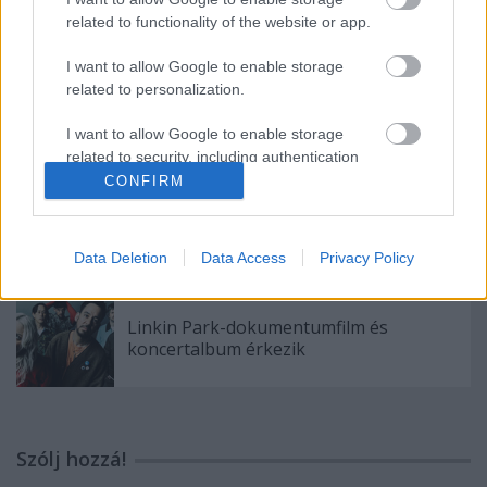
Zolee és a Kartel koncertre
related to functionality of the website or app.
I want to allow Google to enable storage
related to personalization.
Bemutatkozik a Gatta Morta
I want to allow Google to enable storage
related to security, including authentication
functionality and fraud prevention, and other
CONFIRM
user protection.
Itt a Xandria új albumának címadó dala
Data Deletion
Data Access
Privacy Policy
Linkin Park-dokumentumfilm és
koncertalbum érkezik
Szólj hozzá!