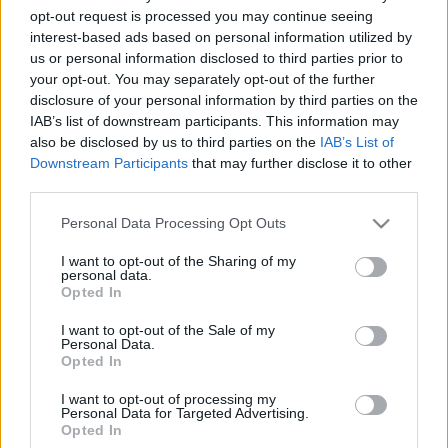
Alma Együttes
opt-out request is processed you may continue seeing
Brains /Lukács Levi/
interest-based ads based on personal information utilized by
Pierrot
us or personal information disclosed to third parties prior to
your opt-out. You may separately opt-out of the further
Különleges vendégek:
disclosure of your personal information by third parties on the
JANKLOVICS PÉTER & CSŐRE GÁBOR
IAB’s list of downstream participants. This information may
also be disclosed by us to third parties on the
IAB’s List of
A januári koncertről
itt
írtunk. Olvasd el és gyere!
Downstream Participants
that may further disclose it to other
third parties.
Please note that this website/app uses one or more Google
Personal Data Processing Opt Outs
services and may gather and store information including but
not limited to your visit or usage behaviour. You may click to
I want to opt-out of the Sharing of my
personal data.
grant or deny consent to Google and its third-party tags to
Opted In
use your data for below specified purposes in below Google
consent section.
I want to opt-out of the Sale of my
Personal Data.
Opted In
I want to opt-out of processing my
Personal Data for Targeted Advertising.
Opted In