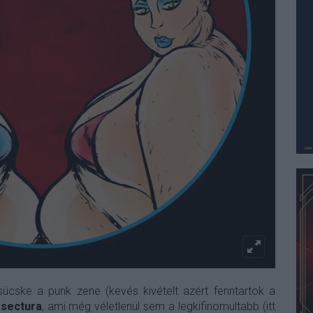
ske a punk zene (kevés kivételt azért fenntartok a
sectura
, ami még véletlenül sem a legkifinomultabb (itt