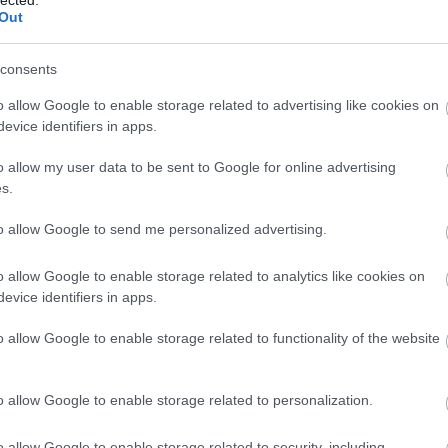
Out
consents
o allow Google to enable storage related to advertising like cookies on
evice identifiers in apps.
o allow my user data to be sent to Google for online advertising
s.
to allow Google to send me personalized advertising.
o allow Google to enable storage related to analytics like cookies on
evice identifiers in apps.
o allow Google to enable storage related to functionality of the website
o allow Google to enable storage related to personalization.
etegebb vonalon, drogok, aktuálpolitika – persze csak
o allow Google to enable storage related to security, including