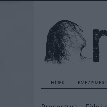
HÍREK
LEMEZISMER
Prosectura – Földi 