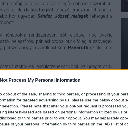
ebből a műfajból, rendszeresen megfordul a lejátszómban.
hiszen a jelen kritika tárgyát képező lemez mellett csak a
zebb kor, ugyebár)
Sándor, József, melegek
tekergett a
többet!
l hónapokra rendszeresen, sőt, elvétve még évekig
osztó, belesz*rós, pár akkordos punk főleg a szövegek
g persze ahogy a véletlenül sem
Pavarotti
szintű Imre
éntes tűzoltó- és lendületzenekar körül. Az ínséget csak
apva a
Szép az élet
újrafelvétele) törte meg, de nagy hype
egyébként olyan hatalmas lenne bármikor is). Végül idén
Not Process My Personal Information
 hogy egyfajta crowdfunding keretében CD-s, pólós,
ehet a lemez felvételét. Ezt pont tőlük nem vártam
to opt-out of the sale, sharing to third parties, or processing of your per
 mert itt van a legújabb termés, a megszokottan szép című
formation for targeted advertising by us, please use the below opt-out s
r selection. Please note that after your opt-out request is processed y
eing interest-based ads based on personal information utilized by us or
disclosed to third parties prior to your opt-out. You may separately opt-
losure of your personal information by third parties on the IAB’s list of