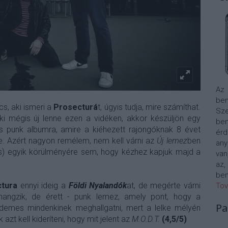
Az
bem
s, aki ismeri a
Prosecturá
t, úgyis tudja, mire számíthat.
Sze
i mégis új lenne ezen a vidéken, akkor készüljön egy
be
 punk albumra, amire a kiéhezett rajongóknak 8 évet
érd
te. Azért nagyon remélem, nem kell várni az
Új lemez
ben
any
ílus) egyik körülményére sem, hogy kézhez kapjuk majd a
van
az,
bem
tura
ennyi ideig a
Földi Nyalandók
at, de megérte várni
Tov
hangzik, de érett - punk lemez, amely pont, hogy a
Pa
emes mindenkinek meghallgatni, mert a lelke mélyén
azt kell kideríteni, hogy mit jelent az
M.O.D.T.
(4,5/5)