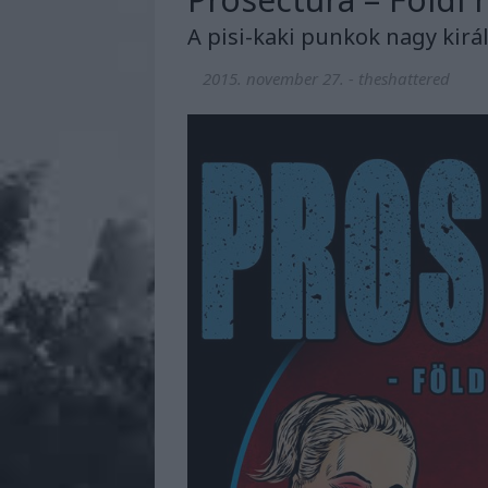
A pisi-kaki punkok nagy kirá
2015. november 27.
-
theshattered