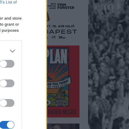
B’s List of
er and store
to grant or
ed purposes