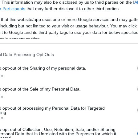
. This information may also be disclosed by us to third parties on the
IA
Participants
that may further disclose it to other third parties.
 that this website/app uses one or more Google services and may gath
including but not limited to your visit or usage behaviour. You may click 
 to Google and its third-party tags to use your data for below specifi
ogle consent section.
l Data Processing Opt Outs
o opt-out of the Sharing of my personal data.
In
o opt-out of the Sale of my Personal Data.
In
to opt-out of processing my Personal Data for Targeted
D-n, hogy változatosabb, mint a
Sándor, József, melegek
ing.
adta a lemeznek, addig itt a variabilitás viszi a prímet –
In
 áthághatatlan keretein belül. A másik, ami feltűnik, hogy
o opt-out of Collection, Use, Retention, Sale, and/or Sharing
 mint eddig is voltak, kicsit érettebben csusszantak ki
ersonal Data that Is Unrelated with the Purposes for which it
)
lected.