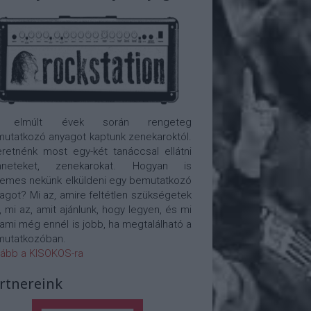
 elmúlt évek során rengeteg
utatkozó anyagot kaptunk zenekaroktól.
retnénk most egy-két tanáccsal ellátni
nneteket, zenekarokat. Hogyan is
emes nekünk elküldeni egy bemutatkozó
agot? Mi az, amire feltétlen szükségetek
, mi az, amit ajánlunk, hogy legyen, és mi
 ami még ennél is jobb, ha megtalálható a
utatkozóban.
ább a KISOKOS-ra
rtnereink