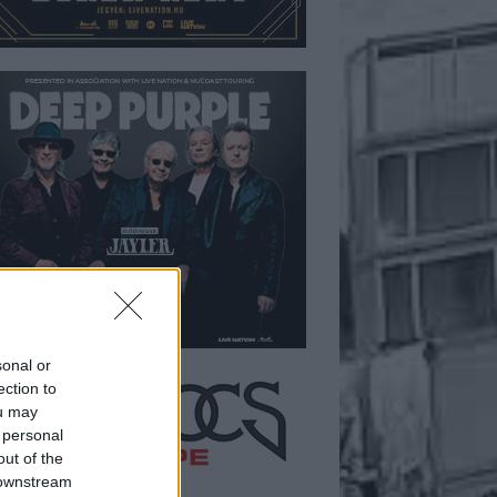
sonal or
ection to
ou may
 personal
out of the
 downstream