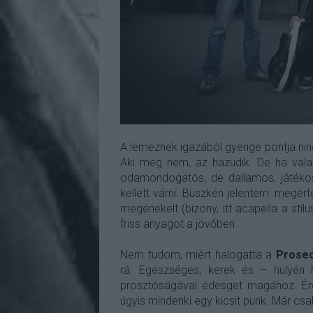
A lemeznek igazából gyenge pontja ninc
Aki meg nem, az hazudik. De ha valak
odamondogatós, de dallamos, játékos
kellett várni. Büszkén jelentem: megér
megénekelt (bizony, itt acapella a st
friss anyagot a jövőben.
Nem tudom, miért halogatta a
Prosec
rá. Egészséges, kerek és – hülyén 
prosztóságával édesget magához. Érd
úgyis mindenki egy kicsit punk. Már csak 