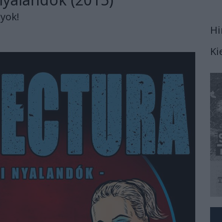
lyok!
Hi
Ki