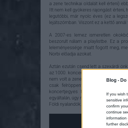
a zene technikai oldalát kell érteni) 
Itt nem kell gyökeres rajongást érteni, 
legutóbbi, már nyolc éves (ez a legs
lejátszómban. Viszont ez a kettő annál 
A 2007-es lemez ismeretlen okokbó
beszorult nálam a playlistbe. Ez a pr
leleményessége miatt fogott meg, me
Norbi előadja azokat.
Aztán ezután csend lett a szexárdi önk
az 1000. koncert DVD-je (és hozzács
nem volt a zenekar körül (nem mintha 
Blog -
Do 
csak felröppent a hír nagy nehezen,
koncertjegyes formában támogatni l
If you wish 
egyáltalán, úgy néz ki, bejött a dolog,
sensitive in
Földi nyalandók.
confirm you
continue se
information 
further disc