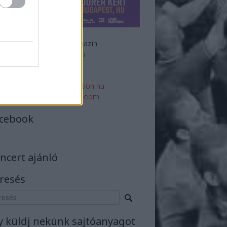
Rockzenei magazin
Impresszum
E-mail:
rsszerk@rockstation.hu
rsszerk@gmail.com
cebook
ncert ajánló
resés
y küldj nekünk sajtóanyagot