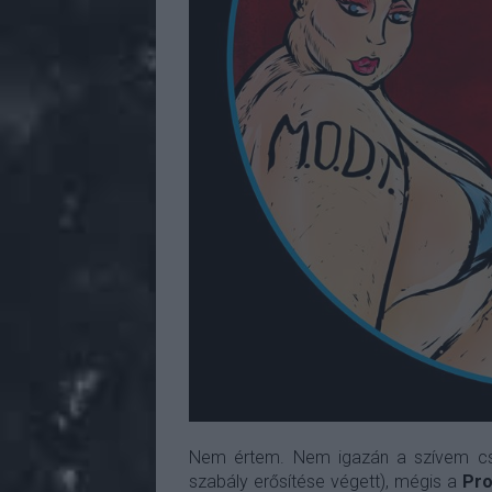
Nem értem. Nem igazán a szívem csüc
szabály erősítése végett), mégis a
Pro