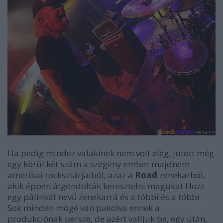
Ha pedig mindez valakinek nem volt elég, jutott még
egy körül két szám a szegény ember majdnem
amerikai rocksztárjaiból, azaz a
Road
zenekarból,
akik éppen átgondolták keresztelni magukat Hozz
egy pálinkát nevű zenekarrá és a többi és a többi.
Sok minden mögé van pakolva ennek a
produkciónak persze, de azért valljuk be, egy után,