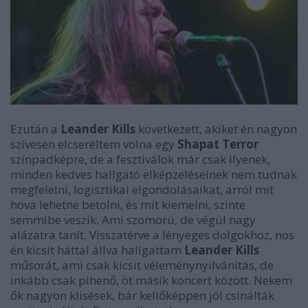
Ezután a
Leander Kills
következett, akiket én nagyon
szívesen elcseréltem volna egy
Shapat Terror
színpadképre, de a fesztiválok már csak ilyenek,
minden kedves hallgató elképzeléseinek nem tudnak
megfelelni, logisztikai elgondolásaikat, arról mit
hova lehetne betolni, és mit kiemelni, szinte
semmibe veszik. Ami szomorú, de végül nagy
alázatra tanít. Visszatérve a lényeges dolgokhoz, nos
én kicsit háttal állva hallgattam
Leander Kills
műsorát, ami csak kicsit véleménynyilvánítás, de
inkább csak pihenő, öt másik koncert között. Nekem
ők nagyon klisések, bár kellőképpen jól csinálták