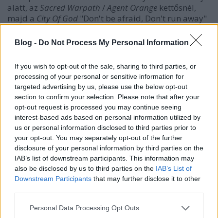
alatt, az
Sacred Warpath
/
Agent Orange
kettősnél,
majd a
City Of God
"Don't be afraid, Don't run away"
refrénjénél és a végén a megaklasszikus
Ausgebombt
búcsúdalnál szörfölt a legmagasabban szépecskén.
Blog -
Do Not Process My Personal Information
Erős jelent, dicső múlt! Fej meghajt! Halhatatlan
dolgok ezek.
If you wish to opt-out of the sale, sharing to third parties, or
processing of your personal or sensitive information for
targeted advertising by us, please use the below opt-out
section to confirm your selection. Please note that after your
opt-out request is processed you may continue seeing
interest-based ads based on personal information utilized by
us or personal information disclosed to third parties prior to
your opt-out. You may separately opt-out of the further
disclosure of your personal information by third parties on the
IAB’s list of downstream participants. This information may
also be disclosed by us to third parties on the
IAB’s List of
Downstream Participants
that may further disclose it to other
third parties.
Please note that this website/app uses one or more Google
Personal Data Processing Opt Outs
services and may gather and store information including but