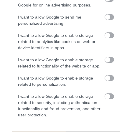
Viasztestek
, a Petőfi vers átdolgozás, a tényleg
Google for online advertising purposes.
hangulatfestő instrumentális részek, mind nagyon
jól adták ki magukat. Érdemes figyelni rájuk na.
I want to allow Google to send me
Intelligensbe megy itt az állat.
personalized advertising.
Aztán elérkeztünk az este másik nagy
I want to allow Google to enable storage
csúcspontjához. A színpadon egyszer csak ott volt a
related to analytics like cookies on web or
svéd stílusteremtők csapata, teljes
device identifiers in apps.
színpadszélességben és minden felesleges
tiszteletkör nélkül már tolták is zenéjüket, amiben
I want to allow Google to enable storage
arca van minden félelemnek amit valaha ismertél. Az
related to functionality of the website or app.
At The Gates
a
Death and the Labyrinth
című
számmal kezdett a lemezről amivel két évvel ezelőtt
I want to allow Google to enable storage
tértek vissza, közel húsz évnyi csend után. Tehát csak
related to personalization.
másodiknak játszották el a
Slaughter of the Soul
című
I want to allow Google to enable storage
klasszikus lemezük címadó dalát. Ennyi pedig elég is
related to security, including authentication
volt, hogy meggyőzzenek, élőben mindez
functionality and fraud prevention, and other
ugyanolyan penge, mint a kilencvenes évek közepén,
user protection.
amikor az angol MTV élőben nyomta este a
köztudatba akkor durván belerobbant bandát.
Tompa Lindberg
pedig hibátlan frontember. Az ő