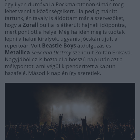
egy ilyen dumával a Rockmaratonon simán meg
lehet venni a közönségsikert. Ha pedig már itt
tartunk, én tavaly is áldottam már a szervezőket,
hogy a
Zorall
bulija is átkerült hajnali időpontra,
mert pont ott a helye. Még ha idén meg is tudtak
lepni a hakni királyok, ugyanis jócskán újult a
repertoár. Volt
Beastie Boys
átdolgozás és
Metallica
Seek and Destroy
szelidült Zoltán Erikává.
Nagyjából ez is hozta el a hosszú nap után azt a
mélypontot, ami végül kipenderített a kapun
hazafelé. Második nap én így szeretlek.