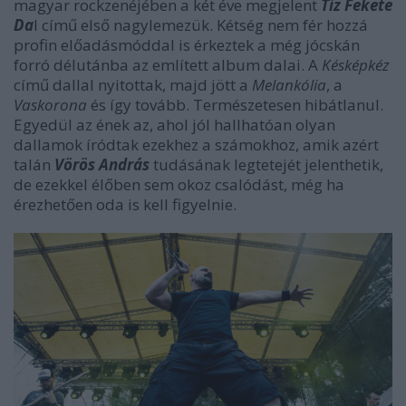
magyar rockzenéjében a két éve megjelent
Tíz Fekete
Da
l című első nagylemezük. Kétség nem fér hozzá
profin előadásmóddal is érkeztek a még jócskán
forró délutánba az említett album dalai. A
Késképkéz
című dallal nyitottak, majd jött a
Melankólia
, a
Vaskorona
és így tovább. Természetesen hibátlanul.
Egyedül az ének az, ahol jól hallhatóan olyan
dallamok íródtak ezekhez a számokhoz, amik azért
talán
Vörös András
tudásának legtetejét jelenthetik,
de ezekkel élőben sem okoz csalódást, még ha
érezhetően oda is kell figyelnie.