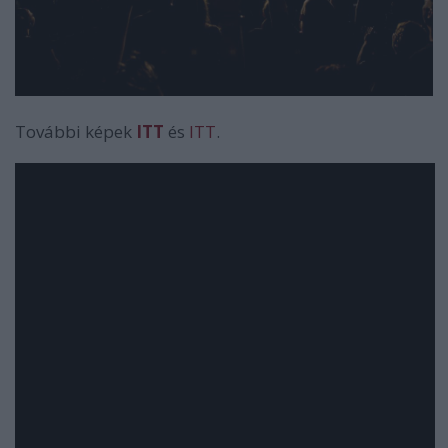
További képek
ITT
és
ITT
.