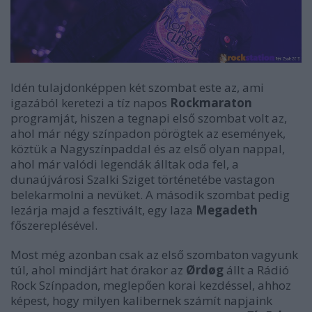
Idén tulajdonképpen két szombat este az, ami
igazából keretezi a tíz napos
Rockmaraton
programját, hiszen a tegnapi első szombat volt az,
ahol már négy színpadon pörögtek az események,
köztük a Nagyszínpaddal és az első olyan nappal,
ahol már valódi legendák álltak oda fel, a
dunaújvárosi Szalki Sziget történetébe vastagon
belekarmolni a nevüket. A második szombat pedig
lezárja majd a fesztivált, egy laza
Megadeth
főszereplésével.
Most még azonban csak az első szombaton vagyunk
túl, ahol mindjárt hat órakor az
Ørdøg
állt a Rádió
Rock Színpadon, meglepően korai kezdéssel, ahhoz
képest, hogy milyen kalibernek számít napjaink