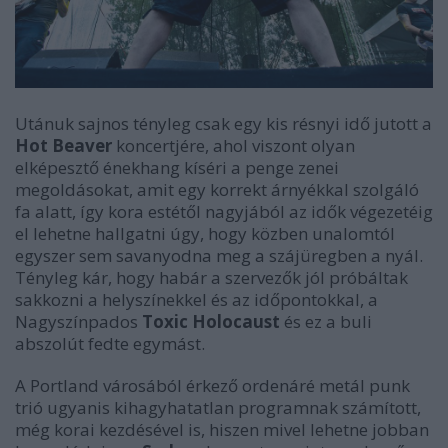
Utánuk sajnos tényleg csak egy kis résnyi idő jutott a
Hot Beaver
koncertjére, ahol viszont olyan
elképesztő énekhang kíséri a penge zenei
megoldásokat, amit egy korrekt árnyékkal szolgáló
fa alatt, így kora estétől nagyjából az idők végezetéig
el lehetne hallgatni úgy, hogy közben unalomtól
egyszer sem savanyodna meg a szájüregben a nyál.
Tényleg kár, hogy habár a szervezők jól próbáltak
sakkozni a helyszínekkel és az időpontokkal, a
Nagyszínpados
Toxic Holocaust
és ez a buli
abszolút fedte egymást.
A Portland városából érkező ordenáré metál punk
trió ugyanis kihagyhatatlan programnak számított,
még korai kezdésével is, hiszen mivel lehetne jobban