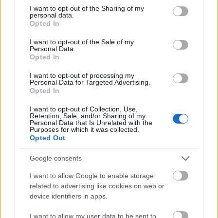
not limited to your visit or usage behaviour. You may click to
I want to opt-out of the Sharing of my
Így a katarzishoz közel pedig, tőlem simán
personal data.
grant or deny consent to Google and its third-party tags to
Opted In
kezdhetett volna egyből az
At The Gates
, de a két
use your data for below specified purposes in below Google
buli között lévő kötelező átszerelésből adódó
consent section.
I want to opt-out of the Sale of my
szünettel sem járt rosszul az, aki mindjárt a
Personal Data.
Opted In
Nagyszínpaddal szemben behúzta az irháját a
Petofi
élő szettjére. A már Pestre cuccolt
I want to opt-out of processing my
Nyíregyháza környéki srácok ugyanis abszolút
Personal Data for Targeted Advertising.
megérdemelték a figyelmet, amit ha annyian nem is
Opted In
adtak most nekik, mint tavaly
Defeater
előtt, azért
I want to opt-out of Collection, Use,
jócskán akadt érdeklődő, aki azért a szöveget is
Retention, Sale, and/or Sharing of my
simán tudta. Érdekes volt látni, mennyire vegyes
Personal Data that Is Unrelated with the
Purposes for which it was collected.
közönséget vonz be ez a zene, amit kategóriával nem
Opted Out
is szívesen tuszkolnék bele valami skatulyába. Meg
annál sokkal több lehetőség és lehetséges irány van
Google consents
még ezekben a srácokban, minthogy letudjuk őket
annyival, hogy ez mondjuk metalcore, vagy mit
I want to allow Google to enable storage
related to advertising like cookies on web or
tudom én. Nekem pedig hangulatosabb is volt ez a
device identifiers in apps.
buli amúgy, mint a tavalyi, valahogy a több passzív
néző dacára is éreztem a fejlődést. A
Szellemképek
, a
I want to allow my user data to be sent to