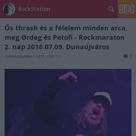
RockStation
Ős thrash és a félelem minden arca,
meg Ørdøg és Petofi - Rockmaraton
2. nap 2016.07.09. Dunaújváros
csubeszshuriken
•
2016. július 10.
0