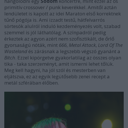
hangolódni egy
Sodom
koncertre, mint ezzel az ős
primitív crossover / punk keverékkel. Amitől aztán
lendületet is kapott az idei Maraton első korrektnek
tűnő pógója is. Ami izzadt testű, hátfelvarrós
sörtesók alulról induló kezdeményezés volt, szabad
szemmel is jól láthatólag. A színpadról pedig
érkeztek az agyon azért nem szofisztikált, de őrlő
gyorsaságú nóták, mint
666
,
Metal Attack
,
Lord Of The
Wasteland
és zárásnak a legszebb végszó gyanánt a
Bitch
. Ezzel kipörgetve gyakorlatilag az összes olyan
tika - taka szerzeményt, amit ismerni lehet tőlük.
Meg kell hagyni, ha jól szól és mesterben van
eljátszva, ez az egyik legütősebb zenei recept a
metál szférában élőben.