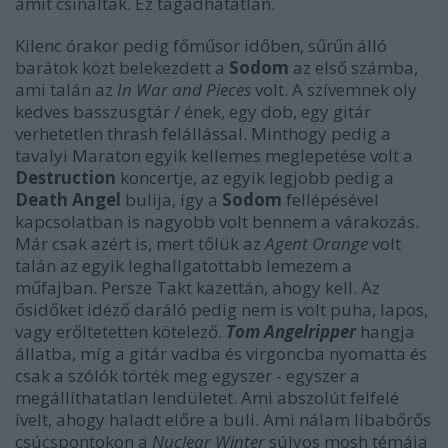
amit csináltak. Ez tagadhatatlan.
Kilenc órakor pedig főműsor időben, sűrűn álló
barátok közt belekezdett a
Sodom
az első számba,
ami talán az
In War and Pieces
volt. A szívemnek oly
kedves basszusgtár / ének, egy dob, egy gitár
verhetetlen thrash felállással. Minthogy pedig a
tavalyi Maraton egyik kellemes meglepetése volt a
Destruction
koncertje, az egyik legjobb pedig a
Death Angel
bulija, így a
Sodom
fellépésével
kapcsolatban is nagyobb volt bennem a várakozás.
Már csak azért is, mert tőlük az
Agent Orange
volt
talán az egyik leghallgatottabb lemezem a
műfajban. Persze Takt kazettán, ahogy kell. Az
ősidőket idéző daráló pedig nem is volt puha, lapos,
vagy erőltetetten kötelező.
Tom Angelripper
hangja
állatba, míg a gitár vadba és virgoncba nyomatta és
csak a szólók törték meg egyszer - egyszer a
megállíthatatlan lendületet. Ami abszolút felfelé
ívelt, ahogy haladt előre a buli. Ami nálam libabőrős
csúcspontokon a
Nuclear Winter
súlyos mosh témája