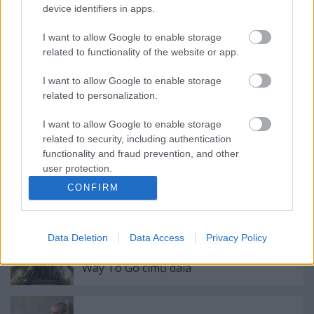
device identifiers in apps.
Whores.-koncert lesz az A38-on
I want to allow Google to enable storage
related to functionality of the website or app.
I want to allow Google to enable storage
related to personalization.
Még idén jön egy új Blink-182 lemez?
I want to allow Google to enable storage
related to security, including authentication
functionality and fraud prevention, and other
user protection.
Negyven év után új köntösben tér vissza
a Cro-Mags klasszikusa
CONFIRM
Data Deletion
Data Access
Privacy Policy
Ki fog emlékezni rád? Tudsz-e nyomot
hagyni magad után? - itt a Street Sixteen
Way To Go című dala