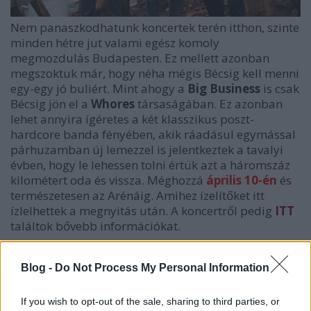
Nem panaszkodhatunk koncertek terén itthon, szinte
minden hétre jut valami egész komoly
megmozdulás Budapesten. Ez mellett azonban
megszoktuk már, hogy néha mégis Bécsig kell menni
egy-egy jó buliért. Mint ahogy a
Big Business
is csak
Bécsig jön el a
Whores
társaságában. Ez azonban
lehet annyira ígéretes a két klasszikus poszt-
hardcore banda fényében, akik ráadásul egymással
párhuzamban új lemezzel is jelentkeztek a tavalyi
évben, hogy le lehessen tolni értük azt a háromszáz
kilométert oda és vissza. Méghozzá
április 10-én
és
természetesen az Arénáig. Amihez ízelítőket itt
ízlelhettek a megnyitás után. A koncertről pedig
ITT
találtok bővebb információkat.
Blog -
Do Not Process My Personal Information
If you wish to opt-out of the sale, sharing to third parties, or