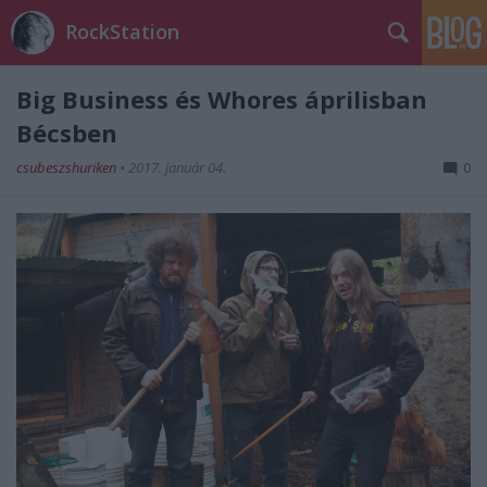
RockStation
Big Business és Whores áprilisban
Bécsben
csubeszshuriken
•
2017. január 04.
0