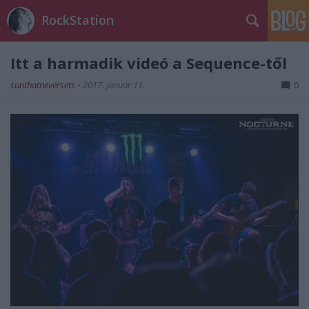
RockStation
Itt a harmadik videó a Sequence-től
sunthatneversets
•
2017. január 11.
0