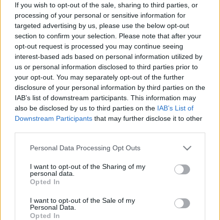
If you wish to opt-out of the sale, sharing to third parties, or
mesél most egy kicsit a zenekar gitárosa, Eszes Áron:
processing of your personal or sensitive information for
targeted advertising by us, please use the below opt-out
„Az elmúlt évben 22 koncertünk volt, amelynek
section to confirm your selection. Please note that after your
körülbelül a felére mindig elvittünk 1-2 akciókamerát,
opt-out request is processed you may continue seeing
aztán kitettük oda őket, ahonnan úgy gondoltuk, hogy
interest-based ads based on personal information utilized by
jó képet fognak venni. Két közös koncertünk volt a
us or personal information disclosed to third parties prior to
Jinerrel, mindkettőből szerepelnek részletek, illetve van
your opt-out. You may separately opt-out of the further
sok belgrádi, és budapesti felvétel is. Ezeket az
disclosure of your personal information by third parties on the
anyagokat állandóan gyűjtögettük, és összejött annyi,
IAB’s list of downstream participants. This information may
hogy végre sikerült egy videóklipet készíteni belőlük.
also be disclosed by us to third parties on the
IAB’s List of
Természetesen nem csak a koncerteket vettük fel, így
Downstream Participants
that may further disclose it to other
idén várható egy road movie is, amin csak a
third parties.
baromkodásaink lesznek rajta. Korábban már
Please note that this website/app uses one or more Google
töltöttünk fel ilyesmi, és az is jól sült el.”
Personal Data Processing Opt Outs
services and may gather and store information including but
not limited to your visit or usage behaviour. You may click to
I want to opt-out of the Sharing of my
personal data.
grant or deny consent to Google and its third-party tags to
Opted In
use your data for below specified purposes in below Google
consent section.
I want to opt-out of the Sale of my
Personal Data.
Opted In