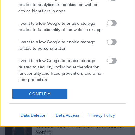
related to analytics like cookies on web or
device identifiers in apps.
Ajánlott bejegyzések:
I want to allow Google to enable storage
related to functionality of the website or app.
Itt egy új (HED) P.E. dal
I want to allow Google to enable storage
related to personalization.
I want to allow Google to enable storage
Ilyen keményen tud zúzni a Cancer Bats
related to security, including authentication
functionality and fraud prevention, and other
user protection.
CONFIRM
Bajba keveredett a Brat
Data Deletion
Data Access
Privacy Policy
Dokumentumfilm készült Travis Barker
életéről