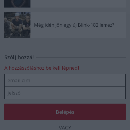
Még idén jön egy új Blink-182 lemez?
Szólj hozzá!
A hozzászóláshoz be kell lépned!
VAGY