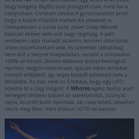
hogy szegény BigBiz duó pislogott csak, mint hal a
szatyorban.
Christian Lembach
gondoskodott arról,
hogy a kiváló előadás mellett kis jókedvet is
csempésszen a sorok közé, mivel
Casey Maxvell
basszer ebben nem volt nagy segítség. A pali
rendesen rajta maradt valamin, koncert után több
ízben összefutottam vele, és szemmel láthatólag
nem volt a helyzet magaslatán, viszont a színpadon
100%-ot hozott.
Donnie Adkinson
dobos feelingből
nyomta, nagyon teátrálisan, igazán hálás témákat
örökölt elődjétől, így teljes testből dőlhetett bele a
témákba. Az már nem az ő hibája, hogy egy UFO
követte őt a cájg mögött. A
Whores
egész bulija alatt
remegett térdem-lábam az adrenalintól, iszonyat
zajos, és profi bulit nyomtak, aki csak teheti, okvetlen
nézze meg őket, mert élőben 10/10-es banda!