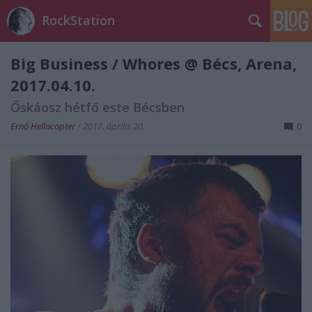
RockStation
Big Business / Whores @ Bécs, Arena,
2017.04.10.
Őskáosz hétfő este Bécsben
Ernő Hellacopter
•
2017. április 20.
0