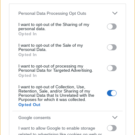
third parties.
iszonyat hangos volt, míg Coady a kívántnál
halkabb, s mivel duóról van szó, így azért erősen az
Please note that this website/app uses one or more Google
Personal Data Processing Opt Outs
élvezhetőség rovására ment. Néha csak a
services and may gather and store information including but
szövegekből jöttem rá, hogy általam is kedvelt nóta
not limited to your visit or usage behaviour. You may click to
I want to opt-out of the Sharing of my
personal data.
megy, mert amúgy kása volt. Ott is hagytam egy
grant or deny consent to Google and its third-party tags to
Opted In
időre, és átmentem az Arena kocsmába, mert ott
use your data for below specified purposes in below Google
consent section.
akkora autentikus punk buli ment, olyan
I want to opt-out of the Sale of my
Personal Data.
közönséggel, amit már ezer éve nem tapasztaltam.
Opted In
Imádtam az egészet, a vörösborban fetrengő
tarajosokat, a színpadon zajló totális káoszt, és a
I want to opt-out of processing my
zene is teljesen rendben volt. Őskáosz hétfő este
Personal Data for Targeted Advertising.
Opted In
Bécsben, ilyet itthon elképzelni sem tudnék.
I want to opt-out of Collection, Use,
Retention, Sale, and/or Sharing of my
Personal Data that Is Unrelated with the
Purposes for which it was collected.
Opted Out
Google consents
I want to allow Google to enable storage
related to advertising like cookies on web or