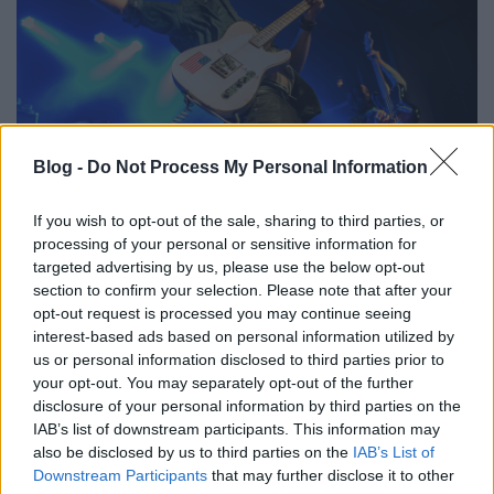
Blog -
Do Not Process My Personal Information
If you wish to opt-out of the sale, sharing to third parties, or
processing of your personal or sensitive information for
A
Big Business
első két lemezét (
Head for the
targeted advertising by us, please use the below opt-out
Shallow
és
Here Come the Waterworks
) imádom, a
section to confirm your selection. Please note that after your
opt-out request is processed you may continue seeing
Mind the Drift már határeset, az utolsó két lemezük
interest-based ads based on personal information utilized by
viszont nálam már nem talált. Ehhez képest az
us or personal information disclosed to third parties prior to
utolsó,
Command Your Weather
lemezükről ment a
your opt-out. You may separately opt-out of the further
legtöbb nóta, hiszen ezt turnéztatta a duó.
Jared
disclosure of your personal information by third parties on the
Warren
és
Coady Willis
az amerikai középosztály
IAB’s list of downstream participants. This information may
plakátfigurái is lehetnének, ritkán látni ennyire
also be disclosed by us to third parties on the
IAB’s List of
összeszedett arcokat színpadon. Viszont ahogy
Downstream Participants
that may further disclose it to other
szóltak, az nem volt túl szórakoztató. Jared gitárja