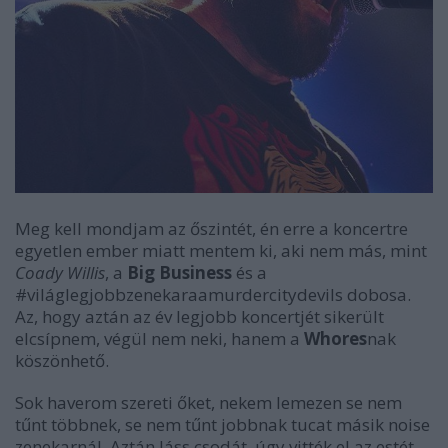
Meg kell mondjam az őszintét, én erre a koncertre
egyetlen ember miatt mentem ki, aki nem más, mint
Coady Willis
, a
Big Business
és a
#világlegjobbzenekaraamurdercitydevils dobosa.
Az, hogy aztán az év legjobb koncertjét sikerült
elcsípnem, végül nem neki, hanem a
Whores
nak
köszönhető.
Sok haverom szereti őket, nekem lemezen se nem
tűnt többnek, se nem tűnt jobbnak tucat másik noise
zenekarnál. Aztán láss csodát, úgy vitték el az estét,