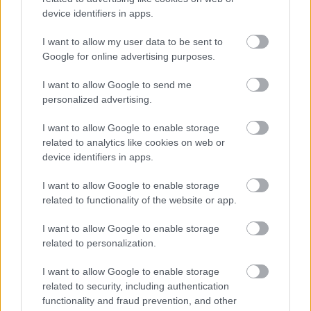
device identifiers in apps.
I want to allow my user data to be sent to
Google for online advertising purposes.
I want to allow Google to send me
personalized advertising.
Sajnos a szívem visszahúzott a
Big Business
buliba,
pedig esküszöm, ezt néztem volna még órákig.
I want to allow Google to enable storage
Időközben a kisteremben valamelyest helyre állt a
related to analytics like cookies on web or
hangzás, de még így is nagy zaj hömpölygött a
device identifiers in apps.
ládákból. Viszont ha másért nem,
Coady Willis
játékáért megérte végignézni őket, mert ez a pali, a
I want to allow Google to enable storage
jelenlegi felhozatalból kimagaslik. Intelligens,
related to functionality of the website or app.
változatos, precíz, látványos, és hát a Murder City
I want to allow Google to enable storage
Devils....ehhh mindegy. A koncert végeztével (23:20)
related to personalization.
még belestünk a kocsmába, ahol éppen egy helyi
thrash banda nyomta, akik szintén hatalmas
I want to allow Google to enable storage
koncertet adtak éppen. Hétfő este. Egy rakás
related to security, including authentication
punknak és tobzódó idegennek. Úgy, hogy földbe
functionality and fraud prevention, and other
gyökerezett a lábam. Az egész zenekar lehetett vagy