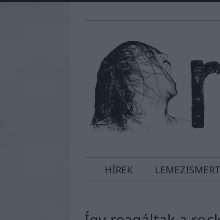
HÍREK
LEMEZISMER
Így reagáltak a ro