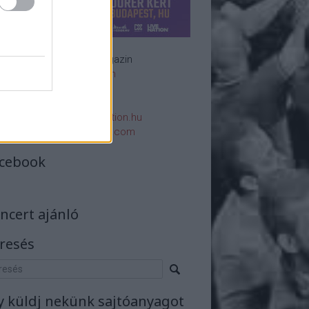
Rockzenei magazin
Impresszum
E-mail:
rsszerk@rockstation.hu
rsszerk@gmail.com
cebook
ncert ajánló
resés
y küldj nekünk sajtóanyagot