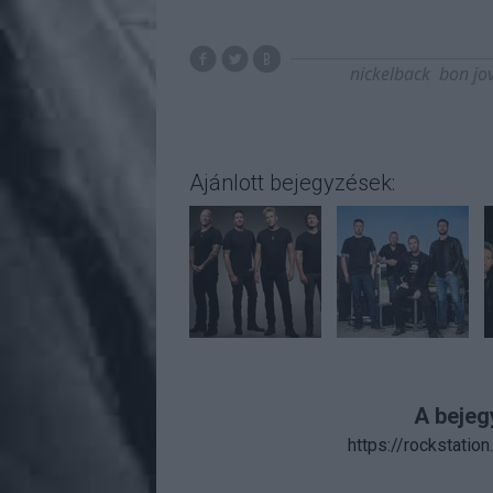
nickelback
bon jov
Ajánlott bejegyzések:
A bejeg
https://rockstatio