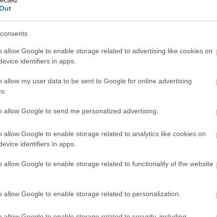
október 2.
Out
consents
 halt meg. Az egyik kedvenc dalszerzőm, köszönöm a
ruce
o allow Google to enable storage related to advertising like cookies on
evice identifiers in apps.
o allow my user data to be sent to Google for online advertising
t any worse…
s.
utiful music and inspiration.
.
to allow Google to send me personalized advertising.
o allow Google to enable storage related to analytics like cookies on
evice identifiers in apps.
nem lehet rosszabb... RIP Tom Petty. Köszönöm a
id Rock
o allow Google to enable storage related to functionality of the website
o allow Google to enable storage related to personalization.
victims & their families of
#LasVegas
today as well as
etty
pic.twitter.com/wMssUUGCs2
o allow Google to enable storage related to security, including