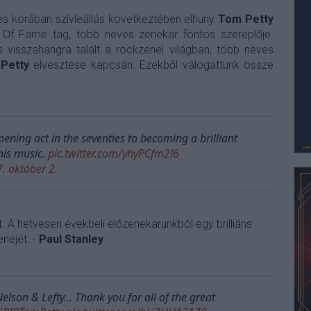
ves korában szívleállás következtében elhuny
Tom Petty
l Of Fame tag, több neves zenekar fontos szereplője.
is visszahangra talált a rockzenei világban, több neves
t
Petty
elvesztése kapcsán. Ezekből válogattunk össze
ening act in the seventies to becoming a brilliant
his music.
pic.twitter.com/yhyPCfm2l6
. október 2.
. A hetvesen évekbeli előzenekarunkból egy brilliáns
enéjét. -
Paul Stanley
elson & Lefty... Thank you for all of the great