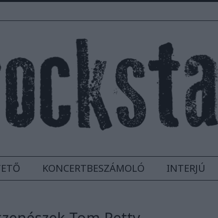
TETŐ
KONCERTBESZÁMOLÓ
INTERJÚ
ckzenészek Tom Petty