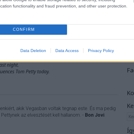
. október 2.
cation functionality and fraud prevention, and other user protection.
egasi áldozatoknak és családjainak, ahogy Tom Petty
CONFIRM
Hagar
Data Deletion
Data Access
Privacy Policy
ast night.
Fa
luences Tom Petty today.
Ko
Ke
nkiért, akik Vegasban voltak tegnap este. És ma pedig
ettynek az elvesztését kell hallanom. -
Bon Jovi
Íg