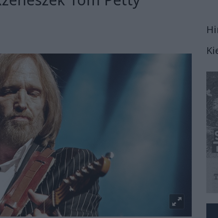
Hi
Ki