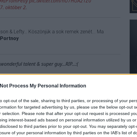
#RIPTomPetty
pic.twitter.com/hU7HUA21Z0
7. október 2.
elson & Lefty… Köszönjük a sok remek zenét... Ma
 Portnoy
 wonderful talent & super guy…RIP…:(
2017. október 2.
Not Process My Personal Information
to opt-out of the sale, sharing to third parties, or processing of your per
dálatos tehetség és szuper srác volt. RIP -
David
formation for targeted advertising by us, please use the below opt-out s
r selection. Please note that after your opt-out request is processed y
eing interest-based ads based on personal information utilized by us or
disclosed to third parties prior to your opt-out. You may separately opt-
losure of your personal information by third parties on the IAB’s list of
ered. Tom Petty’s music has been a huge part of our