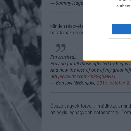
— Sammy Hagar (@sammyhagar)
2017
authenti
Minden részvétem és imám a mai las v
barátainak és családjának is. -
Sammy 
I'm crushed...
Praying for all those affected by Vegas l
And now the loss of one of my great inf
-JBJ
pic.twitter.com/inkGqbMvD1
— Bon Jovi (@BonJovi)
2017. október 2.
Össze vagyok törve... Imádkozok minde
az egyik legnagyobb hatásomnak, Tom P