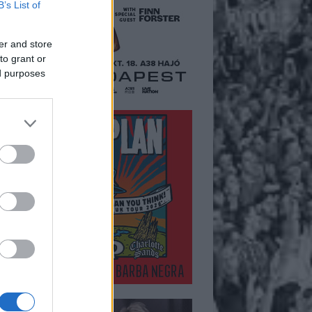
B’s List of
er and store
to grant or
ed purposes