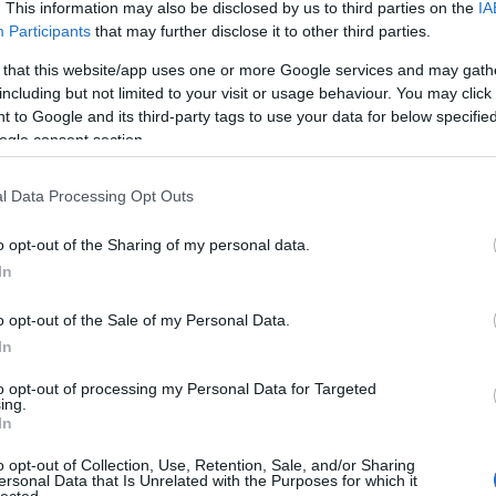
. This information may also be disclosed by us to third parties on the
IA
& friends.
pic.twitter.com/Kfz6WJyv3v
Participants
that may further disclose it to other third parties.
ber 2.
 that this website/app uses one or more Google services and may gath
including but not limited to your visit or usage behaviour. You may click 
 to Google and its third-party tags to use your data for below specifi
. Meg vagyunk döbbenve. Tom Petty zenéje egy hatalmas
ogle consent section.
 családnak és a barátoknak. -
Nickelback
l Data Processing Opt Outs
/t.co/C8hBRYUPEI
o opt-out of the Sharing of my personal data.
tóber 2.
In
o opt-out of the Sale of my Personal Data.
In
ian Slagel
to opt-out of processing my Personal Data for Targeted
ing.
In
one of my all time favourite song writers � thank you for
o opt-out of Collection, Use, Retention, Sale, and/or Sharing
❤️�
ersonal Data that Is Unrelated with the Purposes for which it
lected.