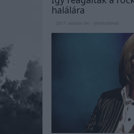
halálára
2017. október 04.
-
theshattered