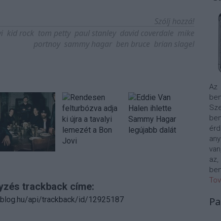
Szólj hozzá!
i
kid rock
tom petty
paul stanley
david coverdale
mike
portnoy
sammy hagar
ben bruce
brian slagel
Az
bem
Sze
be
érd
any
van
az,
bem
Tov
yzés trackback címe:
n.blog.hu/api/trackback/id/12925187
Pa