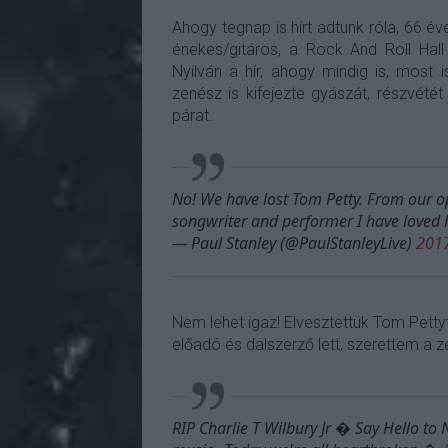
Ahogy tegnap is hírt adtunk róla, 66 é
énekes/gitáros, a Rock And Roll Hal
Nyilván a hír, ahogy mindig is, most 
zenész is kifejezte gyászát, részvété
párat.
No! We have lost Tom Petty. From our op
songwriter and performer I have loved 
— Paul Stanley (@PaulStanleyLive)
2017
Nem lehet igaz! Elvesztettük Tom Pettyt
előadó és dalszerző lett, szerettem a z
RIP Charlie T Wilbury Jr � Say Hello to N