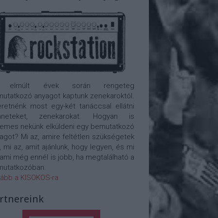
 elmúlt évek során rengeteg
utatkozó anyagot kaptunk zenekaroktól.
retnénk most egy-két tanáccsal ellátni
nneteket, zenekarokat. Hogyan is
emes nekünk elküldeni egy bemutatkozó
agot? Mi az, amire feltétlen szükségetek
, mi az, amit ajánlunk, hogy legyen, és mi
 ami még ennél is jobb, ha megtalálható a
utatkozóban.
ább a KISOKOS-ra
rtnereink