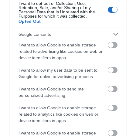
I want to opt-out of Collection, Use,
Retention, Sale, and/or Sharing of my
Personal Data that Is Unrelated with the
Purposes for which it was collected.
Opted Out
Google consents
Címkék:
fotocrime
I want to allow Google to enable storage
related to advertising like cookies on web or
device identifiers in apps.
I want to allow my user data to be sent to
Ajánlott bejegyzések:
Google for online advertising purposes.
I want to allow Google to send me
Grifter - Itt egy új Fotocrime-dal
personalized advertising.
I want to allow Google to enable storage
related to analytics like cookies on web or
device identifiers in apps.
Jay Weinberg és Barney Greenway is
közreműködik a Fotocrime új dalában
I want to allow Google to enable storage