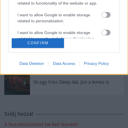
related to functionality of the website or app.
I want to allow Google to enable storage
EVANESCENCE: Sanctuary (BMG-
related to personalization.
Columbia / Sony Music, 2026)
I want to allow Google to enable storage
related to security, including authentication
CONFIRM
functionality and fraud prevention, and other
user protection.
Még idén stúdióba vonul a Yob
Data Deletion
Data Access
Privacy Policy
Itt egy friss Sleep dal, jön a lemez is
Szólj hozzá!
A hozzászóláshoz be kell lépned!