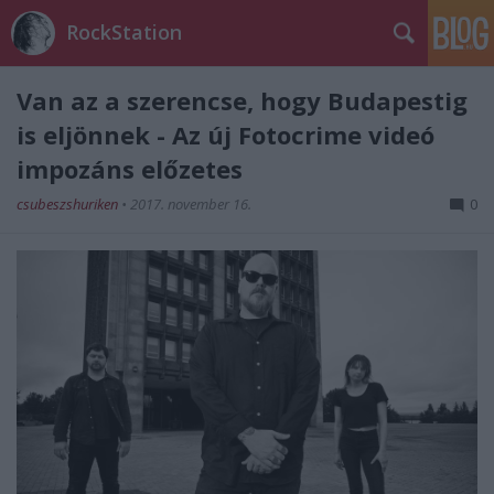
RockStation
Van az a szerencse, hogy Budapestig
is eljönnek - Az új Fotocrime videó
impozáns előzetes
csubeszshuriken
•
2017. november 16.
0