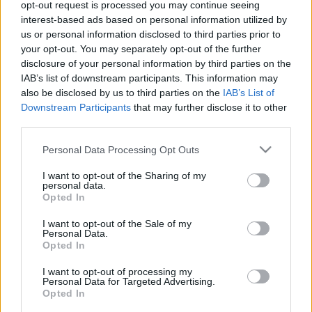
opt-out request is processed you may continue seeing
közben egy új videó is kikerült a zenekartól, ami
interest-based ads based on personal information utilized by
képekben is visszaadja a
Fotocrime
ködös,
us or personal information disclosed to third parties prior to
melankolikus dark wave hangulatát. Ezt a klipet
your opt-out. You may separately opt-out of the further
találjátok meg lejjebb.
disclosure of your personal information by third parties on the
IAB’s list of downstream participants. This information may
also be disclosed by us to third parties on the
IAB’s List of
Downstream Participants
that may further disclose it to other
third parties.
Please note that this website/app uses one or more Google
Personal Data Processing Opt Outs
services and may gather and store information including but
not limited to your visit or usage behaviour. You may click to
I want to opt-out of the Sharing of my
personal data.
grant or deny consent to Google and its third-party tags to
Opted In
use your data for below specified purposes in below Google
consent section.
I want to opt-out of the Sale of my
Personal Data.
Opted In
I want to opt-out of processing my
Personal Data for Targeted Advertising.
Opted In