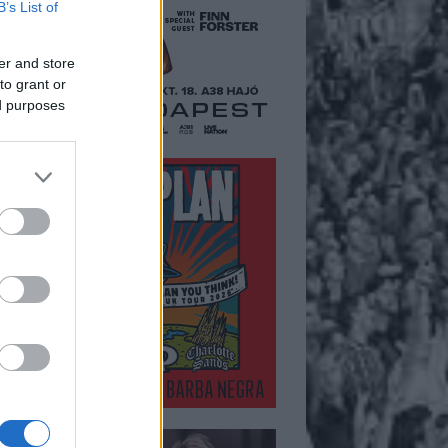
B’s List of
er and store
to grant or
ed purposes