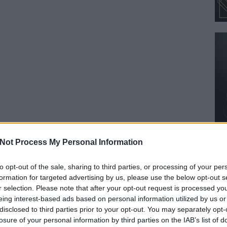
Not Process My Personal Information
to opt-out of the sale, sharing to third parties, or processing of your per
formation for targeted advertising by us, please use the below opt-out s
r selection. Please note that after your opt-out request is processed y
eing interest-based ads based on personal information utilized by us or
disclosed to third parties prior to your opt-out. You may separately opt-
akár be is indíthatják a fantáziát, mint a két hashtag,
losure of your personal information by third parties on the IAB’s list of