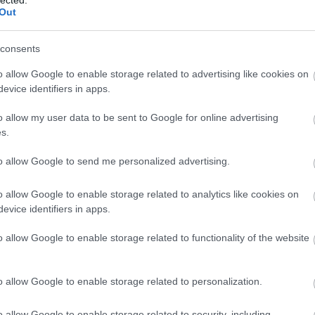
Out
Kommentek:
telmében felhasználói tartalomnak minősülnek, értük a
szolgáltatás
consents
 nem vállal, azokat nem ellenőrzi. Kifogás esetén forduljon a blog
sználási feltételekben
és az
adatvédelmi tájékoztatóban
.
o allow Google to enable storage related to advertising like cookies on
evice identifiers in apps.
o allow my user data to be sent to Google for online advertising
s.
to allow Google to send me personalized advertising.
álj
! ‐
Belépés Facebookkal
o allow Google to enable storage related to analytics like cookies on
evice identifiers in apps.
o allow Google to enable storage related to functionality of the website
o allow Google to enable storage related to personalization.
o allow Google to enable storage related to security, including