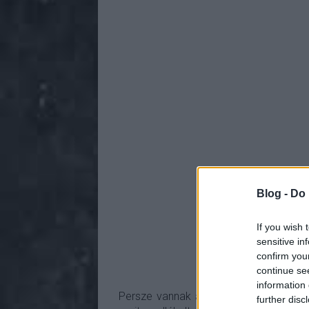
Blog -
Do 
If you wish 
sensitive in
confirm you
continue se
information 
Persze vannak apró jelek, amelyek még 
further disc