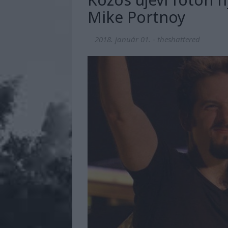
Mike Portnoy
2018. január 01.
-
theshattered