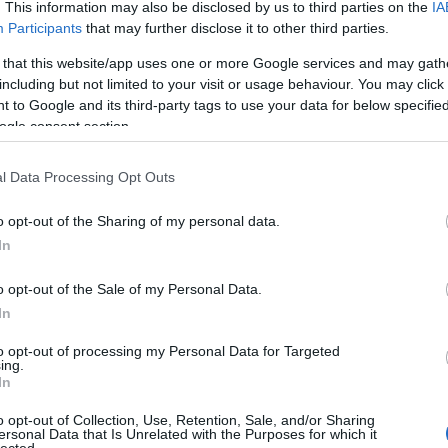
ceachance és #carpediem. Nem lepődnénk meg, ha a
. This information may also be disclosed by us to third parties on the
IA
k a két legendától.
Participants
that may further disclose it to other third parties.
 that this website/app uses one or more Google services and may gath
including but not limited to your visit or usage behaviour. You may click 
Szólj hozzá!
 to Google and its third-party tags to use your data for below specifi
dream theater
john petrucci
mike portnoy
ogle consent section.
l Data Processing Opt Outs
o opt-out of the Sharing of my personal data.
In
o opt-out of the Sale of my Personal Data.
In
to opt-out of processing my Personal Data for Targeted
ing.
In
yzés trackback címe:
o opt-out of Collection, Use, Retention, Sale, and/or Sharing
n.blog.hu/api/trackback/id/13538431
ersonal Data that Is Unrelated with the Purposes for which it
lected.