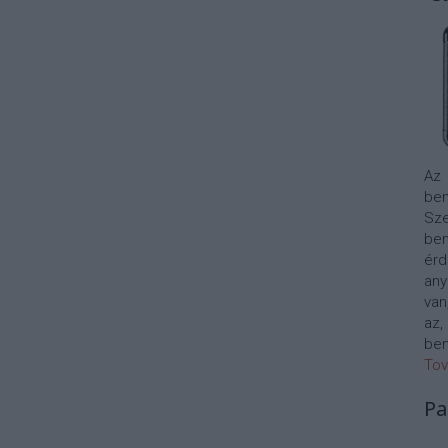
Az
bem
Sze
be
érd
any
van
az,
bem
Tov
Pa