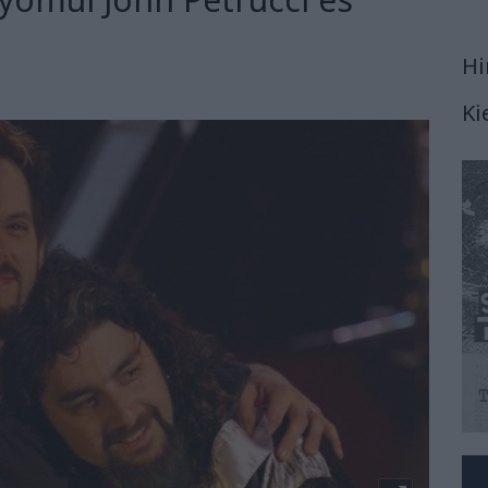
Hi
Ki