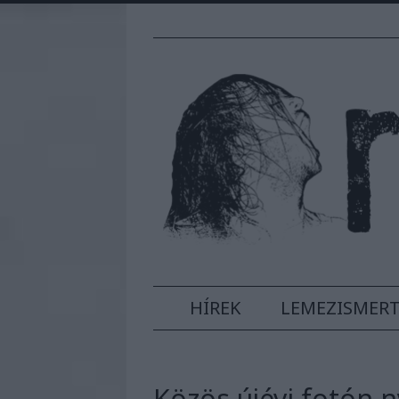
HÍREK
LEMEZISMER
Közös újévi fotón 