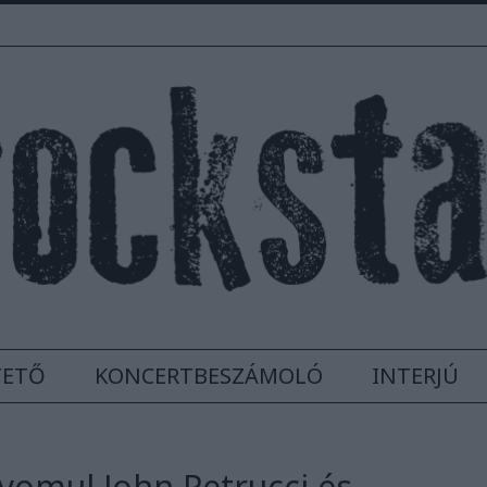
TETŐ
KONCERTBESZÁMOLÓ
INTERJÚ
nyomul John Petrucci és