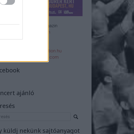
Rockzenei magazin
Impresszum
E-mail:
rsszerk@rockstation.hu
rsszerk@gmail.com
cebook
ncert ajánló
resés
y küldj nekünk sajtóanyagot