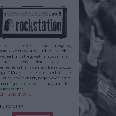
 elmúlt évek során rengeteg
utatkozó anyagot kaptunk zenekaroktól.
retnénk most egy-két tanáccsal ellátni
nneteket, zenekarokat. Hogyan is
emes nekünk elküldeni egy bemutatkozó
agot? Mi az, amire feltétlen szükségetek
, mi az, amit ajánlunk, hogy legyen, és mi
 ami még ennél is jobb, ha megtalálható a
utatkozóban.
ább a KISOKOS-ra
rtnereink