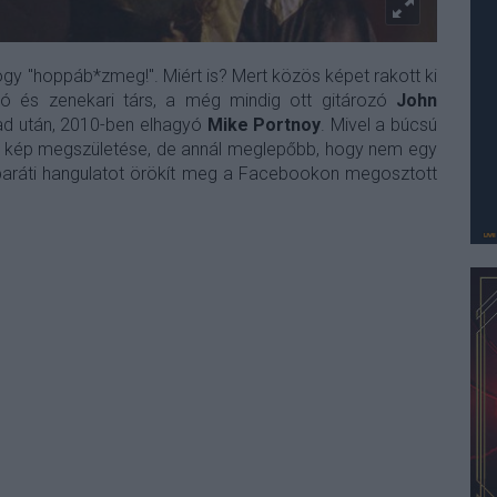
 hogy "hoppáb*zmeg!". Miért is? Mert közös képet rakott ki
tó és zenekari társ, a még mindig ott gitározó
John
ad után, 2010-ben elhagyó
Mike Portnoy
. Mivel a búcsú
a kép megszületése, de annál meglepőbb, hogy nem egy
baráti hangulatot örökít meg a Facebookon megosztott