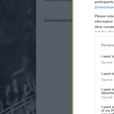
participants
Downstream 
Please note
Kommentezéshez
lépj be
, vagy
regisztr
information 
deny consent
in below Go
Persona
I want t
Opted 
I want t
Opted 
I want 
Advertis
Opted 
I want t
of my P
was col