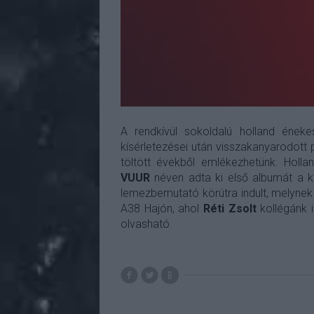
A rendkívül sokoldalú holland ének
kísérletezései után visszakanyarodott
töltött évekből emlékezhetünk. Holla
VUUR
néven adta ki első albumát a k
lemezbemutató körútra indult, melynek 
A38 Hajón, ahol
Réti Zsolt
kollégánk i
olvasható.