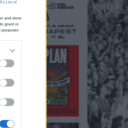
B’s List of
er and store
to grant or
ed purposes