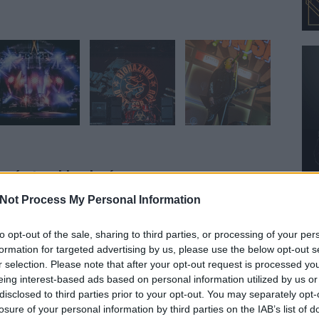
yzés trackback címe:
n.blog.hu/api/trackback/id/13683778
Not Process My Personal Information
to opt-out of the sale, sharing to third parties, or processing of your per
Kommentek:
formation for targeted advertising by us, please use the below opt-out s
telmében felhasználói tartalomnak minősülnek, értük a
szolgáltatás
r selection. Please note that after your opt-out request is processed y
 nem vállal, azokat nem ellenőrzi. Kifogás esetén forduljon a blog
sználási feltételekben
és az
adatvédelmi tájékoztatóban
.
eing interest-based ads based on personal information utilized by us or
disclosed to third parties prior to your opt-out. You may separately opt-
losure of your personal information by third parties on the IAB’s list of