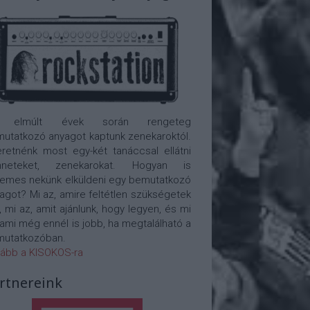
 elmúlt évek során rengeteg
utatkozó anyagot kaptunk zenekaroktól.
retnénk most egy-két tanáccsal ellátni
nneteket, zenekarokat. Hogyan is
emes nekünk elküldeni egy bemutatkozó
agot? Mi az, amire feltétlen szükségetek
, mi az, amit ajánlunk, hogy legyen, és mi
 ami még ennél is jobb, ha megtalálható a
utatkozóban.
ább a KISOKOS-ra
rtnereink