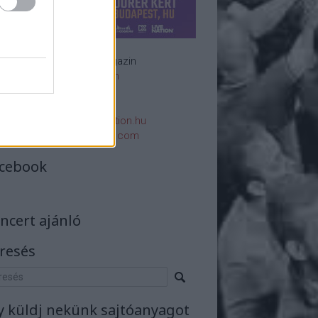
Rockzenei magazin
Impresszum
E-mail:
rsszerk@rockstation.hu
rsszerk@gmail.com
cebook
ncert ajánló
resés
y küldj nekünk sajtóanyagot