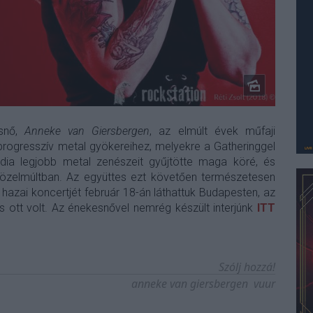
esnő,
Anneke van Giersbergen
, az elmúlt évek műfaji
 progresszív metal gyökereihez, melyekre a Gatheringgel
ndia legjobb metal zenészeit gyűjtötte maga köré, és
özelmúltban. Az együttes ezt követően természetesen
hazai koncertjét február 18-án láthattuk Budapesten, az
s ott volt. Az énekesnővel nemrég készült interjúnk
ITT
Szólj hozzá!
anneke van giersbergen
vuur