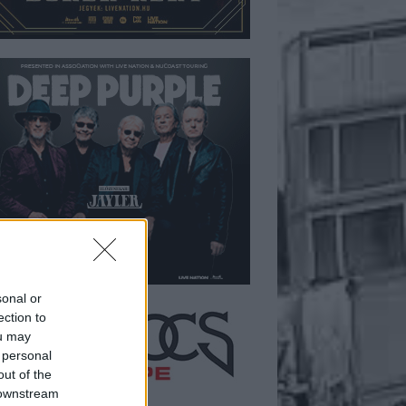
sonal or
ection to
ou may
 personal
out of the
 downstream