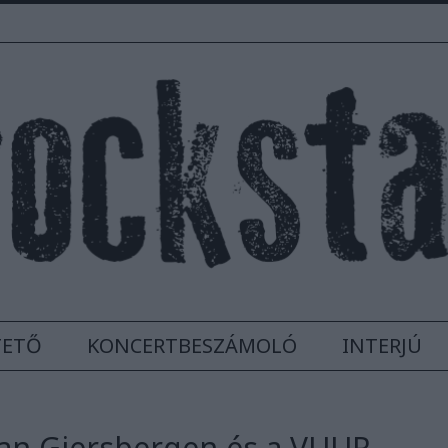
TETŐ
KONCERTBESZÁMOLÓ
INTERJÚ
Van Giersbergen és a VUUR