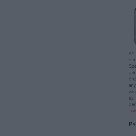
Az
bem
Sze
be
érd
any
van
az,
bem
Tov
Pa