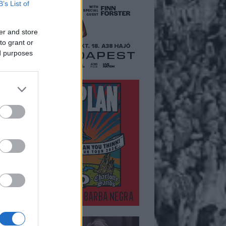
B’s List of
er and store
to grant or
ed purposes