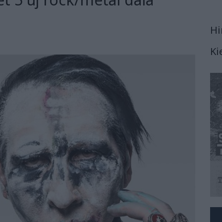
Hi
Ki