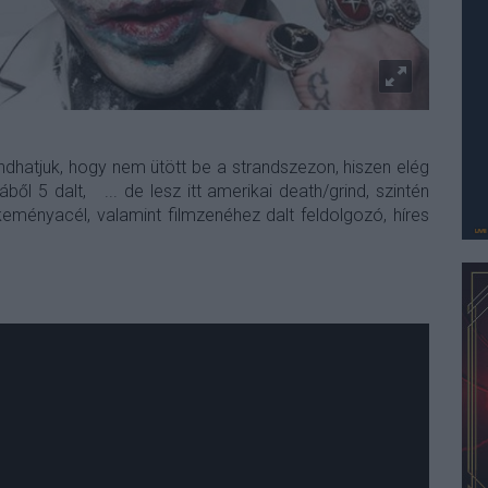
dhatjuk, hogy nem ütött be a strandszezon, hiszen elég
l 5 dalt, ... de lesz itt amerikai death/grind, szintén
ményacél, valamint filmzenéhez dalt feldolgozó, híres