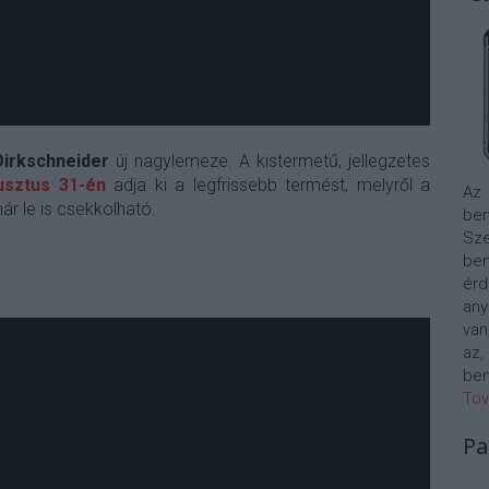
irkschneider
új nagylemeze. A kistermetű, jellegzetes
usztus 31-én
adja ki a legfrissebb termést, melyről a
Az
r le is csekkolható.
bem
Sze
be
érd
any
van
az,
bem
Tov
Pa