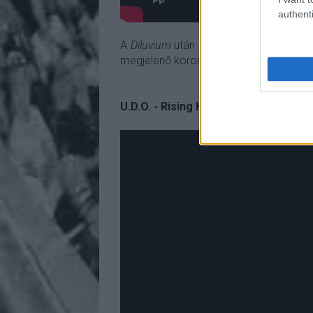
authenti
A
Diluvium
után (mely a friss lemez címa
megjelenő korongról az Emergent Evolu
U.D.O. - Rising High