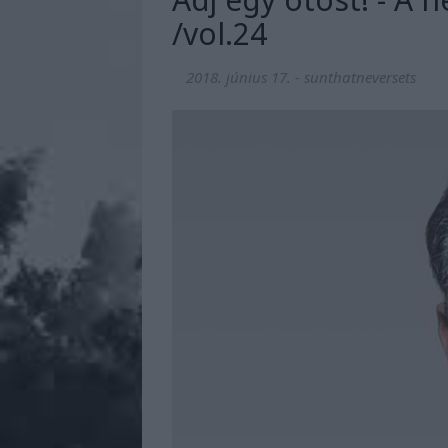
/vol.24
2018. június 17.
-
sunthatneversets