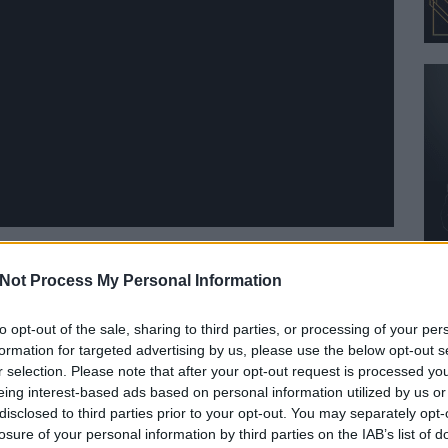
g Doom
legújabb, az előzetesek alapján cseppet sem
Not Process My Personal Information
 And Doom Vol. II
. Erről, hogy bizonyítsák, hogy az
még üzemanyag az albumban, bedobták a közösbe a
War
to opt-out of the sale, sharing to third parties, or processing of your per
formation for targeted advertising by us, please use the below opt-out s
r selection. Please note that after your opt-out request is processed y
eing interest-based ads based on personal information utilized by us or
disclosed to third parties prior to your opt-out. You may separately opt-
losure of your personal information by third parties on the IAB’s list of