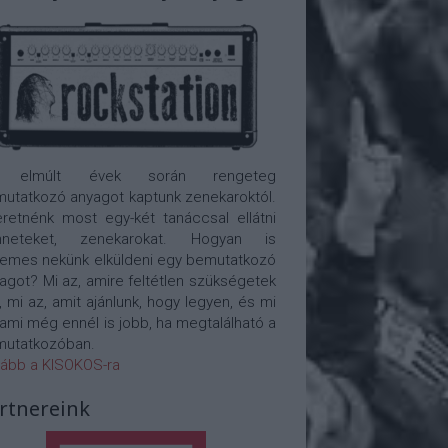
 elmúlt évek során rengeteg
utatkozó anyagot kaptunk zenekaroktól.
retnénk most egy-két tanáccsal ellátni
nneteket, zenekarokat. Hogyan is
emes nekünk elküldeni egy bemutatkozó
agot? Mi az, amire feltétlen szükségetek
, mi az, amit ajánlunk, hogy legyen, és mi
 ami még ennél is jobb, ha megtalálható a
utatkozóban.
ább a KISOKOS-ra
rtnereink