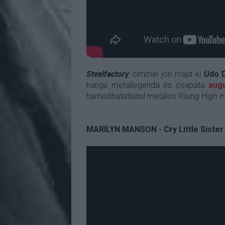
Steelfactory
címmel jön majd ki
Udo D
hangú metallegenda és csapata
aug
hamisíthatatlanul metalos
Rising High
má
MARILYN MANSON - Cry Little Sister