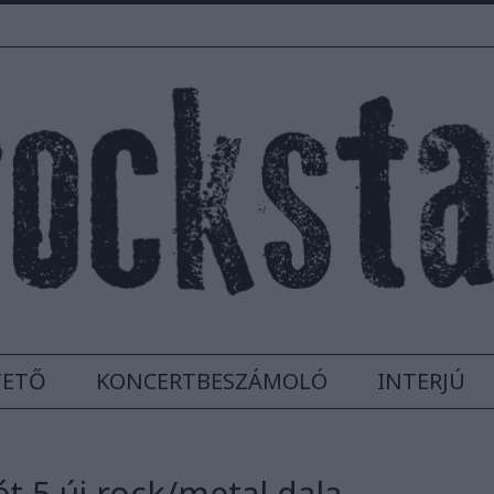
TETŐ
KONCERTBESZÁMOLÓ
INTERJÚ
ét 5 új rock/metal dala