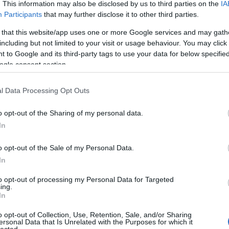
. This information may also be disclosed by us to third parties on the
IA
Participants
that may further disclose it to other third parties.
 that this website/app uses one or more Google services and may gath
including but not limited to your visit or usage behaviour. You may click 
 to Google and its third-party tags to use your data for below specifi
ogle consent section.
l Data Processing Opt Outs
o opt-out of the Sharing of my personal data.
In
o opt-out of the Sale of my Personal Data.
In
to opt-out of processing my Personal Data for Targeted
ing.
In
ű
Deafheaven
albumra még egy hónapot kell várni, de az
 maradjon a rajongói sereg. Az ízelítő talán egy kicsit
o opt-out of Collection, Use, Retention, Sale, and/or Sharing
nkét percnyi témát halmoz fel a
Canary Yellow
című friss
ersonal Data that Is Unrelated with the Purposes for which it
lected.