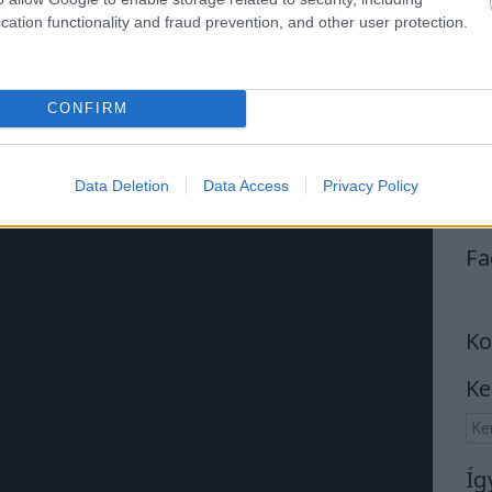
cation functionality and fraud prevention, and other user protection.
dója is), újabb dalt adott ki az
Obscura
. A j
úlius 13-án
tion lett szabadon csekkolható.
CONFIRM
Data Deletion
Data Access
Privacy Policy
Fa
Ko
Ke
Íg