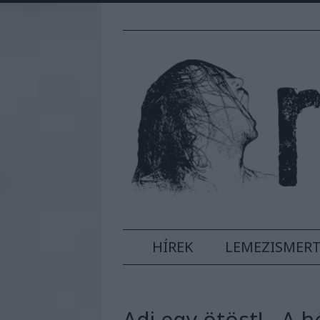
HÍREK
LEMEZISMER
Adj egy ötöst! - A h