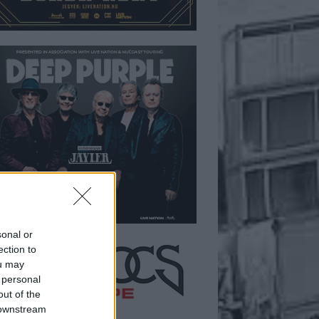
sonal or
ection to
ou may
 personal
out of the
 downstream