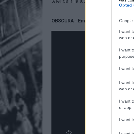
tétel, de mint tudjuk, ez náluk majdne
Opted 
OBSCURA - Emergent Evolution
Google 
I want t
web or d
I want t
purpose
I want 
I want t
web or d
I want t
or app.
I want t
I want t