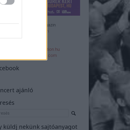
Rockzenei magazin
Impresszum
E-mail:
rsszerk@rockstation.hu
rsszerk@gmail.com
cebook
ncert ajánló
resés
y küldj nekünk sajtóanyagot