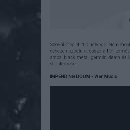
Szóval megint itt a hétvége. Nem monn
nehezen szedtünk össze a hét termésábő
amcsi black metal, germán death és ke
shock-rocker.
IMPENDING DOOM - War Music