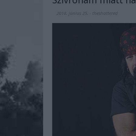
2018. június 25.
-
theshattered