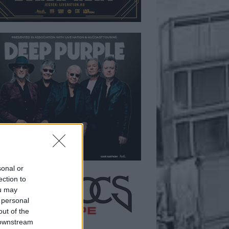
sonal or
ection to
ou may
 personal
out of the
 downstream