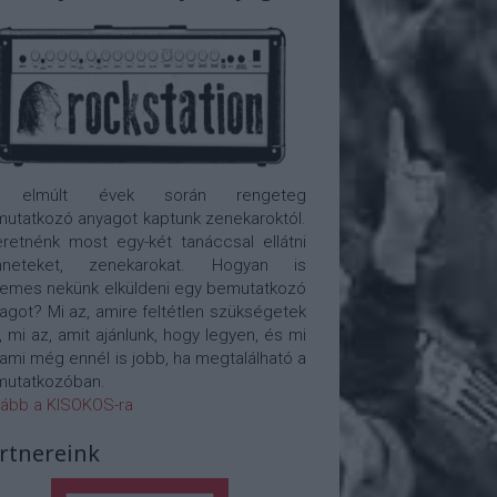
 elmúlt évek során rengeteg
utatkozó anyagot kaptunk zenekaroktól.
retnénk most egy-két tanáccsal ellátni
nneteket, zenekarokat. Hogyan is
emes nekünk elküldeni egy bemutatkozó
agot? Mi az, amire feltétlen szükségetek
, mi az, amit ajánlunk, hogy legyen, és mi
 ami még ennél is jobb, ha megtalálható a
utatkozóban.
ább a KISOKOS-ra
rtnereink