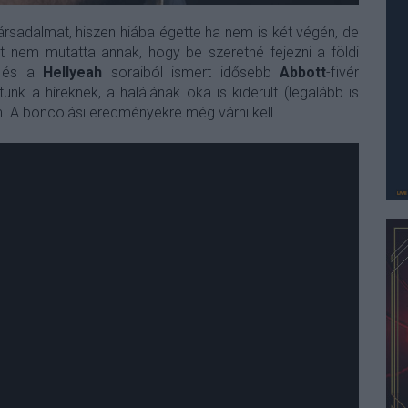
rsadalmat, hiszen hiába égette ha nem is két végén, de
t nem mutatta annak, hogy be szeretné fejezni a földi
és a
Hellyeah
soraiból ismert idősebb
Abbott
-fivér
nk a híreknek, a halálának oka is kiderült (legalább is
. A boncolási eredményekre még várni kell.