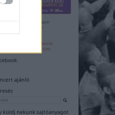
Rockzenei magazin
Impresszum
E-mail:
rsszerk@rockstation.hu
rsszerk@gmail.com
cebook
ncert ajánló
resés
y küldj nekünk sajtóanyagot