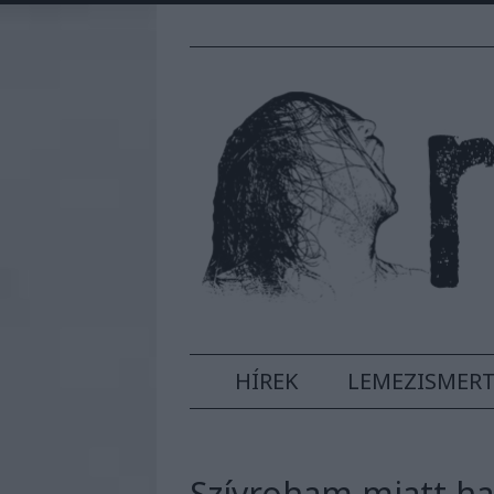
HÍREK
LEMEZISMER
Szívroham miatt ha