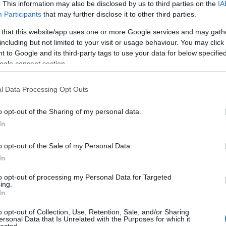
yzés trackback címe:
. This information may also be disclosed by us to third parties on the
IA
n.blog.hu/api/trackback/id/14069791
Participants
that may further disclose it to other third parties.
 that this website/app uses one or more Google services and may gath
including but not limited to your visit or usage behaviour. You may click 
Kommentek:
 to Google and its third-party tags to use your data for below specifi
telmében felhasználói tartalomnak minősülnek, értük a
szolgáltatás
ogle consent section.
 nem vállal, azokat nem ellenőrzi. Kifogás esetén forduljon a blog
sználási feltételekben
és az
adatvédelmi tájékoztatóban
.
l Data Processing Opt Outs
o opt-out of the Sharing of my personal data.
In
álj
! ‐
Belépés Facebookkal
o opt-out of the Sale of my Personal Data.
In
to opt-out of processing my Personal Data for Targeted
ing.
In
o opt-out of Collection, Use, Retention, Sale, and/or Sharing
ersonal Data that Is Unrelated with the Purposes for which it
lected.