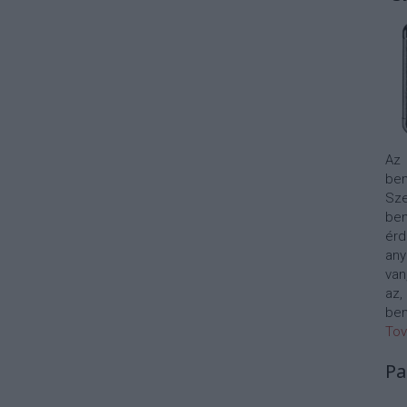
Az
bem
Sze
be
érd
any
van
az,
bem
Tov
Pa