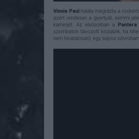
Vinnie Paul
halála megrázta a rockertá
azért rendesen a gyertyát, semmi jelé
karrierjét. Az elsősorban a
Pantera
szombaton távozott közülünk, ha hihetü
nem hivatalosan): egy súlyos szívroham