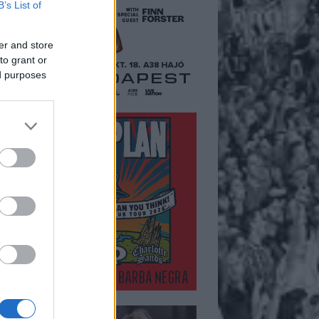
B’s List of
er and store
to grant or
ed purposes