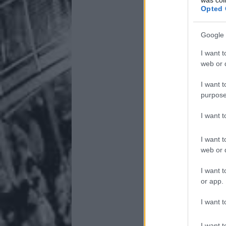
Opted 
Google 
I want t
web or d
I want t
purpose
I want 
I want t
web or d
I want t
or app.
I want t
I want t