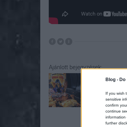
Ajánlott bejegyzések:
Blog -
Do 
If you wish 
sensitive in
confirm you
continue se
information 
further disc