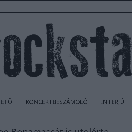
TETŐ
KONCERTBESZÁMOLÓ
INTERJÚ
oe Bonamassát is utolérte