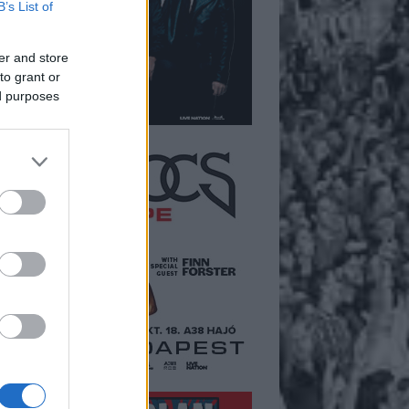
B’s List of
er and store
to grant or
ed purposes