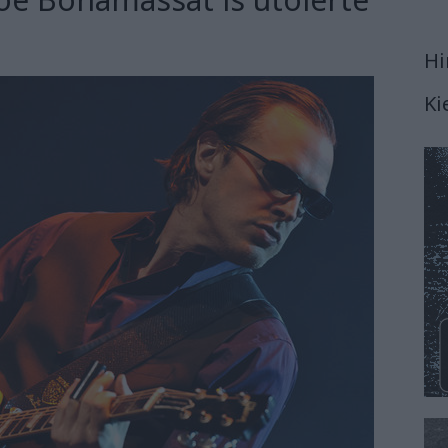
Hi
Ki