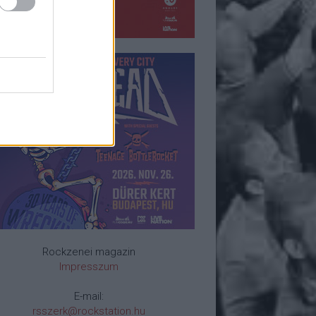
Rockzenei magazin
Impresszum
E-mail:
rsszerk@rockstation.hu