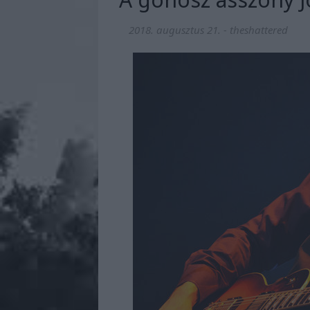
2018. augusztus 21.
-
theshattered