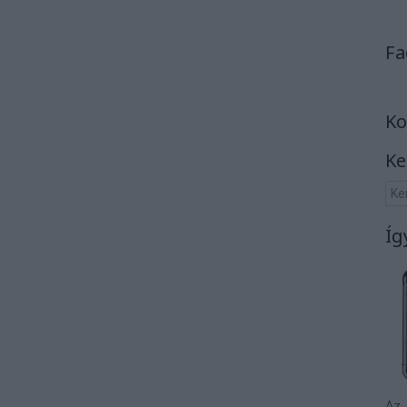
Fa
Ko
Ke
Íg
Az