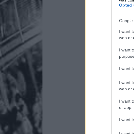
Opted 
Google 
I want t
web or d
I want t
purpose
I want 
I want t
web or d
I want t
or app.
I want t
I want t