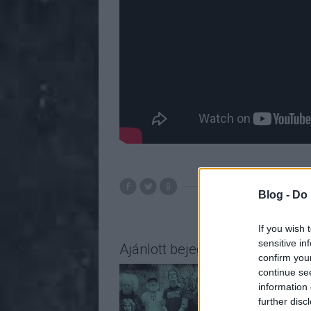
Blog -
Do 
If you wish 
sensitive in
Ajánlott bejegyzések:
confirm you
continue se
information 
further disc