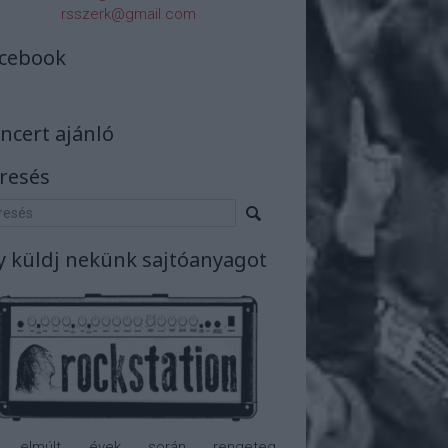
rsszerk@gmail.com
cebook
ncert ajánló
resés
y küldj nekünk sajtóanyagot
 elmúlt évek során rengeteg