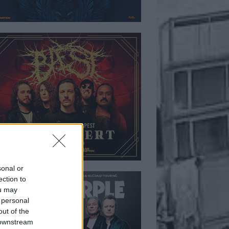
sonal or
ection to
ou may
 personal
out of the
 downstream