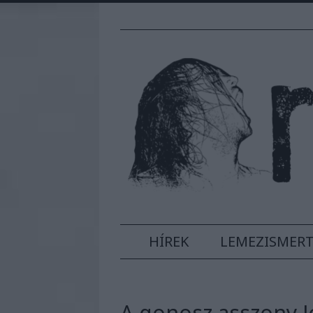
HÍREK
LEMEZISMER
A gonosz asszony J