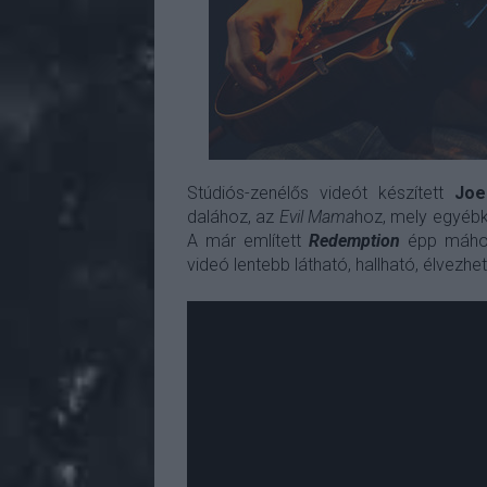
Stúdiós-zenélős videót készített
Joe
dalához, az
Evil Mama
hoz, mely egyébké
A már említett
Redemption
épp máho
videó lentebb látható, hallható, élvezhet