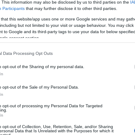
. This information may also be disclosed by us to third parties on the
IA
Participants
that may further disclose it to other third parties.
 that this website/app uses one or more Google services and may gath
including but not limited to your visit or usage behaviour. You may click 
 to Google and its third-party tags to use your data for below specifi
yzés trackback címe:
ogle consent section.
n.blog.hu/api/trackback/id/14192731
l Data Processing Opt Outs
Kommentek:
o opt-out of the Sharing of my personal data.
telmében felhasználói tartalomnak minősülnek, értük a
szolgáltatás
In
 nem vállal, azokat nem ellenőrzi. Kifogás esetén forduljon a blog
sználási feltételekben
és az
adatvédelmi tájékoztatóban
.
o opt-out of the Sale of my Personal Data.
In
to opt-out of processing my Personal Data for Targeted
ing.
In
álj
! ‐
Belépés Facebookkal
o opt-out of Collection, Use, Retention, Sale, and/or Sharing
ersonal Data that Is Unrelated with the Purposes for which it
lected.