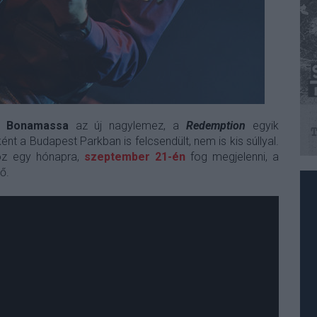
 Bonamassa
az új nagylemez, a
Redemption
egyik
nt a Budapest Parkban is felcsendült, nem is kis súllyal.
z egy hónapra,
szeptember 21-én
fog megjelenni, a
ő.