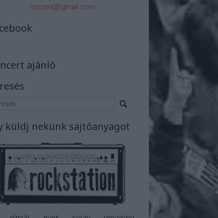
rsszerk@gmail.com
cebook
ncert ajánló
resés
y küldj nekünk sajtóanyagot
 elmúlt évek során rengeteg