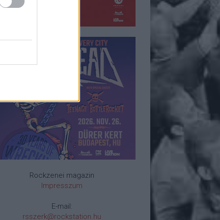
Rockzenei magazin
Impresszum
E-mail:
rsszerk@rockstation.hu