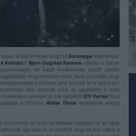
éppen a friss lemezén dolgozó
Borknagar
legénysége:
d Kolstad
ot
Bjørn Dugstad Rønnow
váltotta a dobok
szerűséggel, de baráti körülmények között szintén
gyüttesből. Hogy mennyire nincs fasírt, bizonyítja, hogy
ndégszerepelni a jövőben, amit a másik fél is nyitva tart,
rmészetesen nem üresedik meg, az egyébként is több
frontemberi szerepet is már betöltött
ICS Vortex
feszi
egalábbis a 2016-os
Winter Thrice
felvételinek erejéig
tel, köszönettel és szép emlékekkel engedem el az egyik
 változnak, egy ideje mi is sejtettük, hogy ez lesz. Habár a