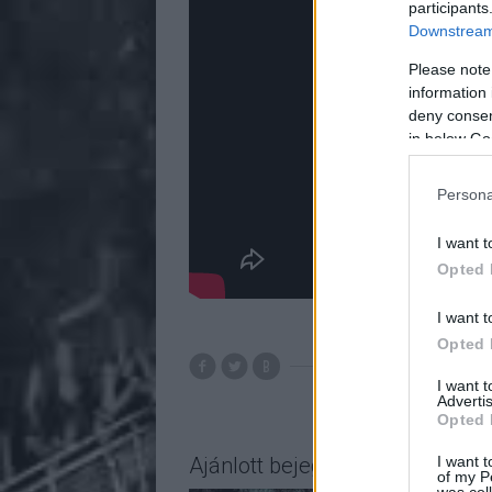
participants
Downstream 
Please note
information 
deny consent
in below Go
Persona
I want t
Opted 
I want t
Opted 
I want 
Advertis
Opted 
I want t
Ajánlott bejegyzések:
of my P
was col