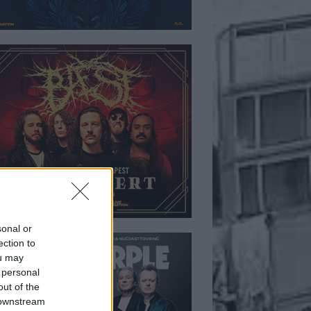
sonal or
ection to
ou may
 personal
out of the
 downstream