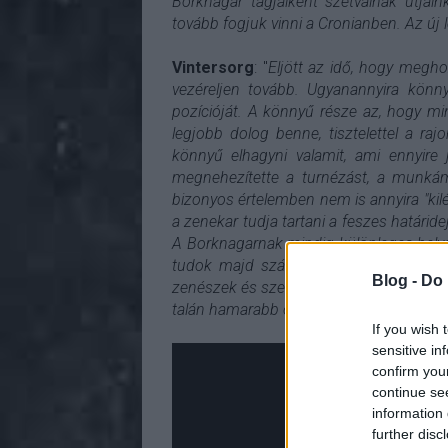
Borknagar tagjaiként szétválnak útjai
tovább fogjuk vinni a Cronianben. Az új
Vintersorg
: "
Eljött az idő, hogy megh
vezéreljen tovább. Ugyanannyira könn
pozícióját. A könnyű része az, hogy 
legjobb dolog benne, tisztelettel a r
könnyű elhagyni valamit, ami ennyire 
megnehezítette a turnézást, a munkám
bizonyos értelemben nem is annyira "kil
a zenekar tudja tartani a feszes határidej
A Borknagarnak mindig különleges hely
tudok majd szállni néha vendégszerep
Blog -
Do 
zenészek és személyiségek, csakis a le
talán hamarabb összeszedi magát, mint
If you wish 
sensitive in
confirm you
continue se
information 
further disc