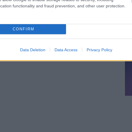
cation functionality and fraud prevention, and other user protection.
álj
! ‐
Belépés Facebookkal
CONFIRM
Data Deletion
Data Access
Privacy Policy