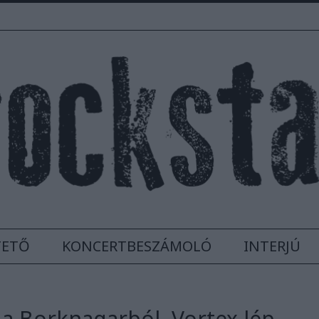
TETŐ
KONCERTBESZÁMOLÓ
INTERJÚ
 a Borknagarból, Vortex lép