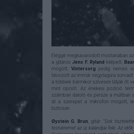
Eléggé megkavarodott mostanában az 
a gitáros
Jens F. Ryland
kilépett,
Baar
mögött,
Vintersorg
pedig nemes egy
távozott az immár négytagúra sorvadt e
a többiek bármikor szívesen látják őt ve
mint opciót. Az énekesi pozíció te
számban daloló és persze a múltban a 
át a szerepet a mikrofon mögött, l
biztosan.
Øystein G. Brun
, gitár: "
Sok tisztelet
testvéremet az új kalandjai felé. Az idők