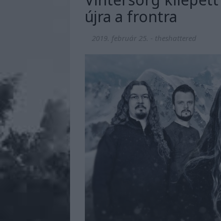
újra a frontra
2019. február 25.
-
theshattered