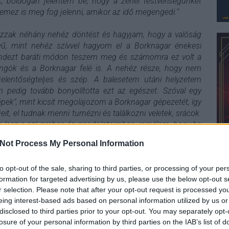
nk, boldogan jelentem be, hogy a zenei testvériségünket
 lemez is meg fog jelenni, amikor az idő megengedi.
"
ozzak néhány nehéz döntést és hagyjam, hogy a valóság
yű, mint nehéz szívvel hagyom el a Borknagar énekesi
mindezt baráti módon teszem meg és számomra ez volt a
ajongók és a Borknagar felé is. A nehéz része, hogy nem
jelentőségteljes és szép. A balesetem utáni helyzetem
 pedig tovább bonyolította ezt az egészet. Szóval egy
épek", mint kicsit megolajozom a Borknagar gépezetét, így
eit, el tudnak menni turnézni és találkozni veletek, srácok.
e lesz a szívemben és gondolataimban, remélem, hogy be
elni a továbbiakban. A többiek a zenekarban nagyszerű
Not Process My Personal Information
gjobbakat kívánom nekik. Viszont a Cronian nem halt meg,
 gondolnátok.
"
to opt-out of the sale, sharing to third parties, or processing of your per
formation for targeted advertising by us, please use the below opt-out s
r selection. Please note that after your opt-out request is processed y
eing interest-based ads based on personal information utilized by us or
disclosed to third parties prior to your opt-out. You may separately opt-
losure of your personal information by third parties on the IAB’s list of