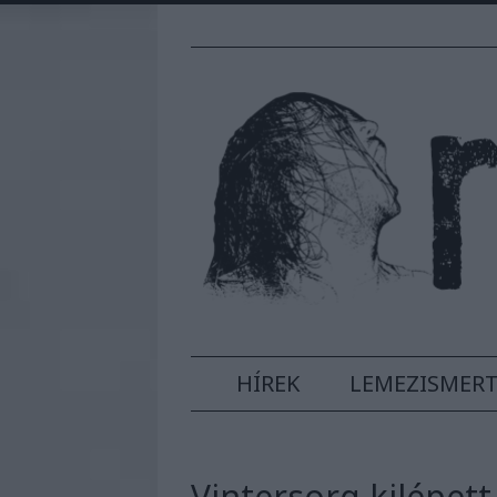
HÍREK
LEMEZISMER
Vintersorg kilépett