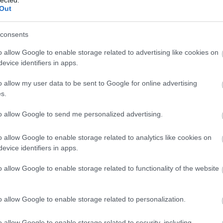
Out
consents
o allow Google to enable storage related to advertising like cookies on
evice identifiers in apps.
o allow my user data to be sent to Google for online advertising
yzés trackback címe:
s.
n.blog.hu/api/trackback/id/14652285
to allow Google to send me personalized advertising.
Kommentek:
o allow Google to enable storage related to analytics like cookies on
evice identifiers in apps.
telmében felhasználói tartalomnak minősülnek, értük a
szolgáltatás
 nem vállal, azokat nem ellenőrzi. Kifogás esetén forduljon a blog
sználási feltételekben
és az
adatvédelmi tájékoztatóban
.
o allow Google to enable storage related to functionality of the website
o allow Google to enable storage related to personalization.
o allow Google to enable storage related to security, including