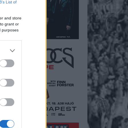
B’s List of
er and store
to grant or
ed purposes