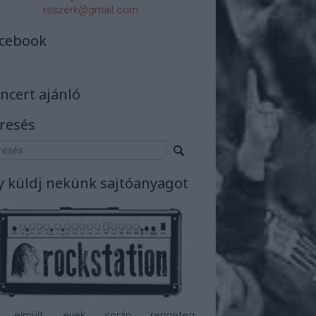
rsszerk@gmail.com
cebook
ncert ajánló
resés
y küldj nekünk sajtóanyagot
 elmúlt évek során rengeteg