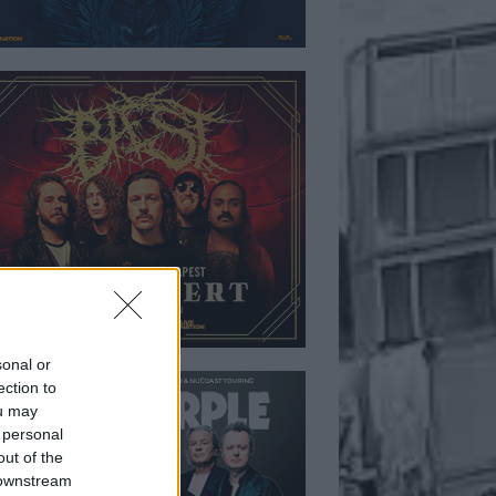
sonal or
ection to
ou may
 personal
out of the
 downstream