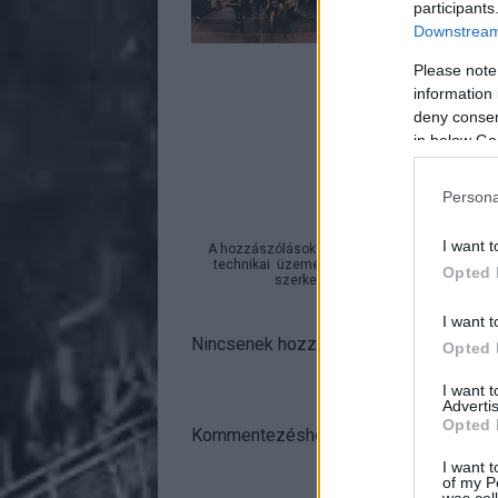
participants
Downstream 
Please note
information 
deny consent
A bejeg
in below Go
https://rockstatio
Persona
I want t
A hozzászólások a
vonatkozó jogszabályok
ér
technikai
üzemeltetője semmilyen felelősséget
Opted 
szerkesztőjéhez. Részletek a
Felha
I want t
Nincsenek hozzászólások.
Opted 
I want 
Advertis
Opted 
Kommentezéshez
lépj be
, vagy
regisztr
I want t
of my P
was col