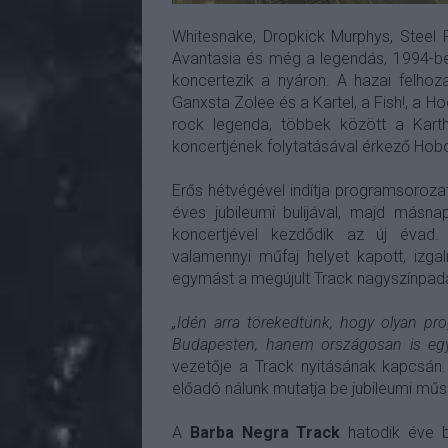
Whitesnake, Dropkick Murphys, Steel 
Avantasia és még a legendás, 1994-ben
koncertezik a nyáron. A hazai felhoza
Ganxsta Zolee és a Kartel, a Fish!, a H
rock legenda, többek között a Karth
koncertjének folytatásával érkező Hob
Erős hétvégével indítja programsoroza
éves jubileumi bulijával, majd más
koncertjével kezdődik az új évad
valamennyi műfaj helyet kapott, izgal
egymást a megújult Track nagyszínpad
„Idén arra törekedtünk, hogy olyan pr
Budapesten, hanem országosan is egye
vezetője a Track nyitásának kapcsán
előadó nálunk mutatja be jubileumi műs
A
Barba Negra Track
hatodik éve b