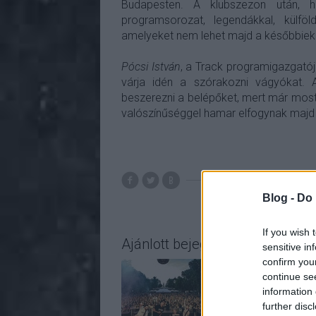
Budapesten. A klubszezon után, h
programsorozat, legendákkal, külföl
amelyeket nem lehet majd a későbbiek
Pócsi István
, a Track programigazgatój
várja idén a szórakozni vágyókat. 
beszerezni a belépőket, mert már mos
valószínűséggel hamar elfogynak majd 
Blog -
Do 
If you wish 
Ajánlott bejegyzések:
sensitive in
confirm you
continue se
information 
further disc