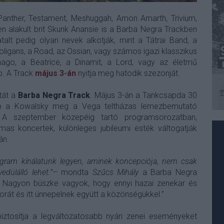
Panther, Testament, Meshuggah, Amon Amarth, Trivium,
 alakult brit Skunk Anansie is a Barba Negra Trackben
talt pedig olyan nevek alkotják, mint a Tátrai Band, a
ooligans, a Road, az Ossian, vagy számos igazi klasszikus
ago, a Beatrice, a Dinamit, a Lord, vagy az életmű
o. A Track
május 3-án
nyitja meg hatodik szezonját.
tát a
Barba Negra Track
. Május 3-án a Tankcsapda 30
nap a Kowalsky meg a Vega teltházas lemezbemutató
. A szeptember közepéig tartó programsorozatban,
mas koncertek, különleges jubileumi esték váltogatják
án.
ogram kínálatunk legyen, aminek koncepciója, nem csak
dülálló lehet.”
– mondta
Szűcs Mihály
a Barba Negra
. Nagyon büszke vagyok, hogy ennyi hazai zenekar és
orát és itt ünnepelnek együtt a közönségükkel.”
iztosítja a legváltozatosabb nyári zenei eseményeket