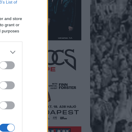
B’s List of
er and store
to grant or
ed purposes