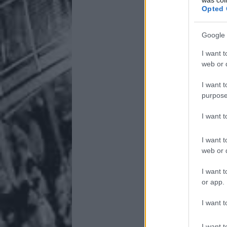
Opted 
Google 
I want t
web or d
I want t
purpose
I want 
I want t
web or d
I want t
or app.
I want t
I want t