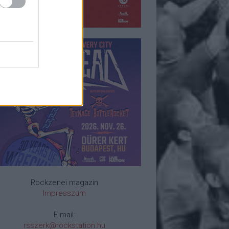
Rockzenei magazin
Impresszum
E-mail:
rsszerk@rockstation.hu