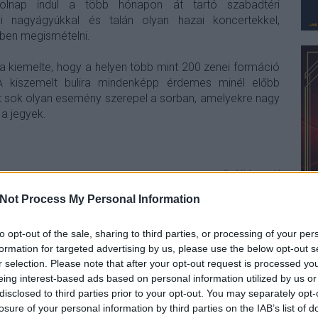
olnap indul a több hónapon át tartó szabadtéri
di nagyágyúkkal és talán olyan hazai koncertekkel,
ben megismételni.
a kiemelte, hogy a helyen több mint 200 zenei formáció
A kiszemelt bulira mindenképp érdemes minél előbb
t sok olyan esemény szerepel a sorban, amelyekre nagy
a jegyek.
Szólj hozzá!
barba negra track
Not Process My Personal Information
to opt-out of the sale, sharing to third parties, or processing of your per
formation for targeted advertising by us, please use the below opt-out s
r selection. Please note that after your opt-out request is processed y
eing interest-based ads based on personal information utilized by us or
disclosed to third parties prior to your opt-out. You may separately opt-
losure of your personal information by third parties on the IAB’s list of