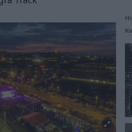
Hi
Ki