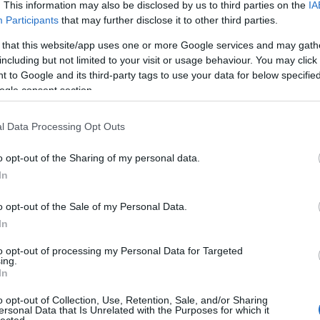
. This information may also be disclosed by us to third parties on the
IA
Participants
that may further disclose it to other third parties.
 that this website/app uses one or more Google services and may gath
including but not limited to your visit or usage behaviour. You may click 
 to Google and its third-party tags to use your data for below specifi
yzés trackback címe:
ogle consent section.
n.blog.hu/api/trackback/id/14800472
l Data Processing Opt Outs
Kommentek:
o opt-out of the Sharing of my personal data.
telmében felhasználói tartalomnak minősülnek, értük a
szolgáltatás
 nem vállal, azokat nem ellenőrzi. Kifogás esetén forduljon a blog
In
sználási feltételekben
és az
adatvédelmi tájékoztatóban
.
o opt-out of the Sale of my Personal Data.
In
to opt-out of processing my Personal Data for Targeted
ing.
In
álj
! ‐
Belépés Facebookkal
o opt-out of Collection, Use, Retention, Sale, and/or Sharing
ersonal Data that Is Unrelated with the Purposes for which it
lected.