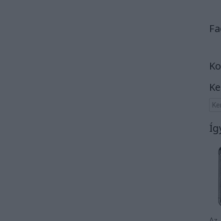
Fa
Ko
Ke
Íg
Az