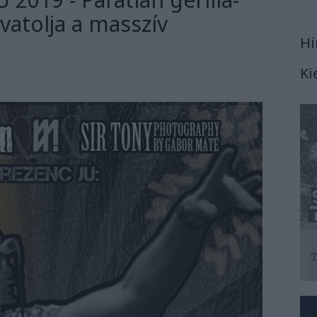
avatolja a masszív
Hi
Ki