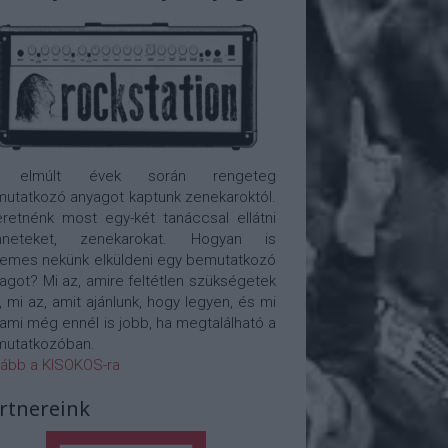
 elmúlt évek során rengeteg
utatkozó anyagot kaptunk zenekaroktól.
retnénk most egy-két tanáccsal ellátni
nneteket, zenekarokat. Hogyan is
emes nekünk elküldeni egy bemutatkozó
agot? Mi az, amire feltétlen szükségetek
, mi az, amit ajánlunk, hogy legyen, és mi
 ami még ennél is jobb, ha megtalálható a
utatkozóban.
ább a KISOKOS-ra
rtnereink