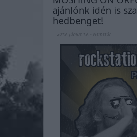
ajánlónk idén is sz
hedbenget!
2019. június 19.
-
Nemesúr