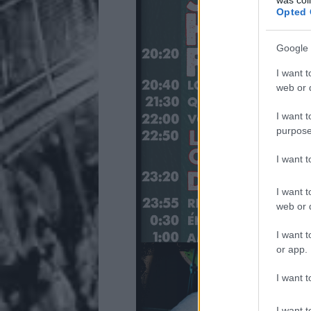
Opted 
Google 
I want t
web or d
I want t
purpose
I want 
I want t
web or d
I want t
or app.
I want t
I want t