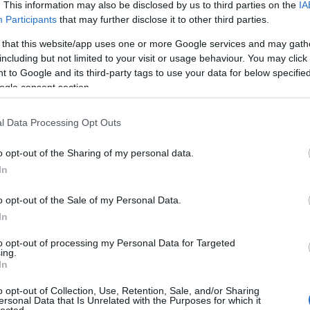
. This information may also be disclosed by us to third parties on the
IA
il-kompatibilisen
. Mentsétek el ezt az oldalt, aztán már
Participants
that may further disclose it to other third parties.
efele, meg pipálgatjátok az ajánlatot a komákkal!
 that this website/app uses one or more Google services and may gath
ó Nagyszínpad; a Kisnagyszínpad az Eszik A Dönert A
including but not limited to your visit or usage behaviour. You may click 
 kapták a közönségszavazás tűzkeresztségében. Itt
 to Google and its third-party tags to use your data for below specifi
dítettük őket erre és amarra. Szerintünk menni fog í]y is!)
ogle consent section.
l Data Processing Opt Outs
o opt-out of the Sharing of my personal data.
In
o opt-out of the Sale of my Personal Data.
In
to opt-out of processing my Personal Data for Targeted
ing.
In
o opt-out of Collection, Use, Retention, Sale, and/or Sharing
ersonal Data that Is Unrelated with the Purposes for which it
lected.