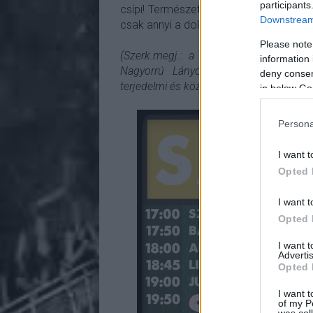
participants
csípi! Természetesen mindezt
full mob
Downstream 
csak annyi a dolgotok, hogy görgettek l
Please note
(Szerk.megj.: a Főszínpad a Csavarg
information 
Nagyorrú Lányok Nagyszínpad nevet
deny consent
terjedelmi és közérthetőségi okokból rövi
in below Go
Persona
I want t
Opted 
I want t
Opted 
I want 
Advertis
Opted 
I want t
of my P
was col