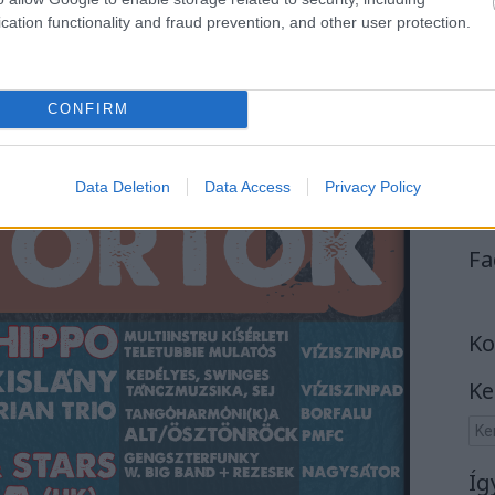
cation functionality and fraud prevention, and other user protection.
CONFIRM
Data Deletion
Data Access
Privacy Policy
Fa
Ko
Ke
Íg