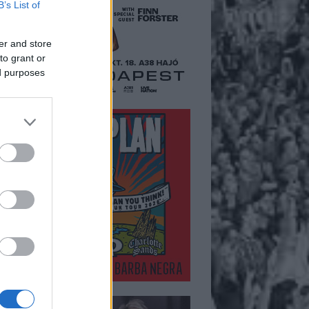
B’s List of
er and store
to grant or
ed purposes