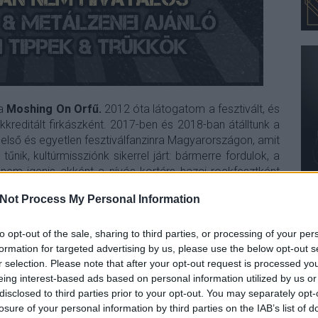
 a
Moshing On Orfű.
2012 óta látogatom a fesztivált, és
reditált firkászként. 2017-ben és 2018-ban átálltunk a
első és egyetlen fesztiválfanzinra Magyarországon, amit
űnik, kultúrmissziónk sikerrel járt: bármerre fordulok, a
nem igenis akként a nívós kortárs hazai rockfesztként
..
Not Process My Personal Information
közepébe. A FOO kiteljesedett, kinőtte magát, és idén már
p sem unalmas alter/rap/rock/metal felhozatallal
to opt-out of the sale, sharing to third parties, or processing of your per
formation for targeted advertising by us, please use the below opt-out s
ünk kikészülgetni rajta.
r selection. Please note that after your opt-out request is processed y
eing interest-based ads based on personal information utilized by us or
 ajánlók helyett pedig ITT a mi menünk: egy alfától
disclosed to third parties prior to your opt-out. You may separately opt-
s buszig ütközés nélkül, nyílegyenesen végigjárható,
losure of your personal information by third parties on the IAB’s list of
inek, aki nyitott az újra, de főleg a torzított gitárzajt