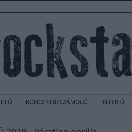
TETŐ
KONCERTBESZÁMOLÓ
INTERJÚ
019 - Páratlan gerilla-