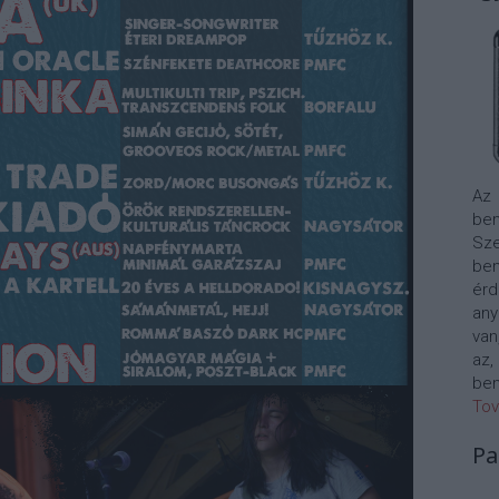
Az
bem
Sze
be
érd
any
van
az,
bem
Tov
Pa