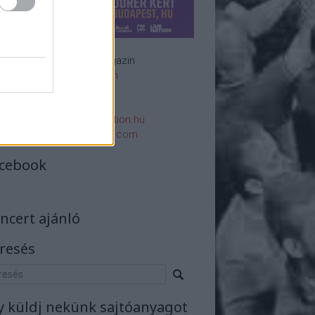
Rockzenei magazin
Impresszum
E-mail:
rsszerk@rockstation.hu
rsszerk@gmail.com
cebook
ncert ajánló
resés
y küldj nekünk sajtóanyagot