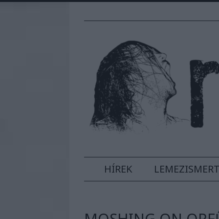
HÍREK
LEMEZISMER
MOSHING ON ORFŰ 2