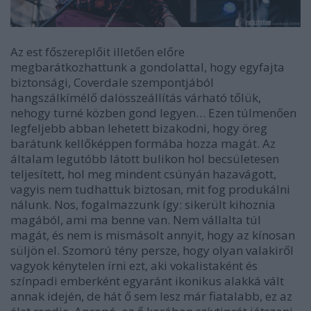
Az est főszereplőit illetően előre
megbarátkozhattunk a gondolattal, hogy egyfajta
biztonsági, Coverdale szempontjából
hangszálkímélő dalösszeállítás várható tőlük,
nehogy turné közben gond legyen… Ezen túlmenően
legfeljebb abban lehetett bizakodni, hogy öreg
barátunk kellőképpen formába hozza magát. Az
általam legutóbb látott bulikon hol becsületesen
teljesített, hol meg mindent csúnyán hazavágott,
vagyis nem tudhattuk biztosan, mit fog produkálni
nálunk. Nos, fogalmazzunk így: sikerült kihoznia
magából, ami ma benne van. Nem vállalta túl
magát, és nem is mismásolt annyit, hogy az kínosan
süljön el. Szomorú tény persze, hogy olyan valakiről
vagyok kénytelen írni ezt, aki vokalistaként és
színpadi emberként egyaránt ikonikus alakká vált
annak idején, de hát ő sem lesz már fiatalabb, ez az