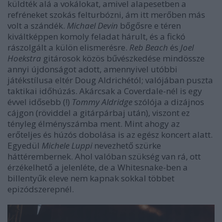
küldték alá a vokálokat, amivel alapesetben a
refréneket szokás felturbózni, ám itt merőben más
volt a szándék.
Michael Devin
bőgősre e téren
kiváltképpen komoly feladat hárult, és a fickó
rászolgált a külön elismerésre.
Reb Beach
és
Joel
Hoekstra
gitárosok közös bűvészkedése mindössze
annyi újdonságot adott, amennyivel utóbbi
játékstílusa eltér Doug Aldrichétól; valójában puszta
taktikai időhúzás. Akárcsak a Coverdale-nél is egy
évvel idősebb (!)
Tommy Aldridge
szólója a dizájnos
cájgon (röviddel a gitárpárbaj után), viszont ez
tényleg élményszámba ment. Mint ahogy az
erőteljes és húzós dobolása is az egész koncert alatt.
Egyedül
Michele Luppi
nevezhető szürke
háttérembernek. Ahol valóban szükség van rá, ott
érzékelhető a jelenléte, de a Whitesnake-ben a
billentyűk eleve nem kapnak sokkal többet
epizódszerepnél.