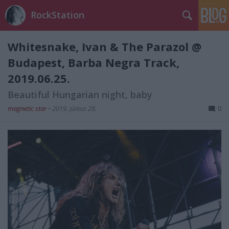
RockStation
Whitesnake, Ivan & The Parazol @
Budapest, Barba Negra Track,
2019.06.25.
Beautiful Hungarian night, baby
magnetic star
•
2019. június 28.
0