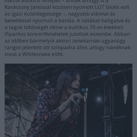
övezte alsóörsi fellépés – annak amúgy is a
Karácsony Jánossal közösen nyomott LGT blokk volt
az igazi különlegessége –, nagyobb elánnal és
beleéléssel nyomult a banda. A nótákat hallgatva és
a tagok többségét nézve a kultikus 70-es évekbeli
Ifiparkos koncertfelvételek jutottak eszembe. Abban
az időben bármelyik akkori zenekarnak ugyanúgy
rangot jelentett ott színpadra állni, ahogy Ivánéknak
most a Whitesnake előtt.