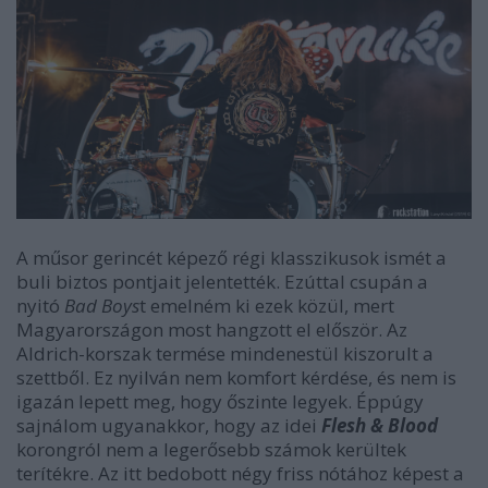
A műsor gerincét képező régi klasszikusok ismét a
buli biztos pontjait jelentették. Ezúttal csupán a
nyitó
Bad Boys
t emelném ki ezek közül, mert
Magyarországon most hangzott el először. Az
Aldrich-korszak termése mindenestül kiszorult a
szettből. Ez nyilván nem komfort kérdése, és nem is
igazán lepett meg, hogy őszinte legyek. Éppúgy
sajnálom ugyanakkor, hogy az idei
Flesh & Blood
korongról nem a legerősebb számok kerültek
terítékre. Az itt bedobott négy friss nótához képest a