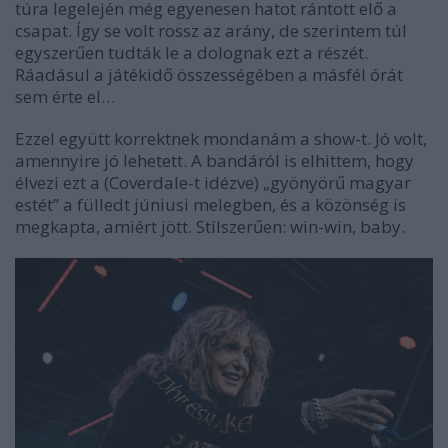
túra legelején még egyenesen hatot rántott elő a
csapat. Így se volt rossz az arány, de szerintem túl
egyszerűen tudták le a dolognak ezt a részét.
Ráadásul a játékidő összességében a másfél órát
sem érte el…
Ezzel együtt korrektnek mondanám a show-t. Jó volt,
amennyire jó lehetett. A bandáról is elhittem, hogy
élvezi ezt a (Coverdale-t idézve) „gyönyörű magyar
estét” a fülledt júniusi melegben, és a közönség is
megkapta, amiért jött. Stílszerűen: win-win, baby.