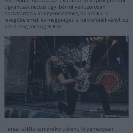
élet rendje. Apropó, az ő korában szívtiprót játszani
ugyancsak necces ügy, bármilyen szorosan
hozzátartozik az egyéniségéhez, de amikor a
levegőbe emeli és megpörgeti a mikrofonállványt, az
azért még mindig ROCK!..
Társai, afféle kamarakórusként, folyamatosan