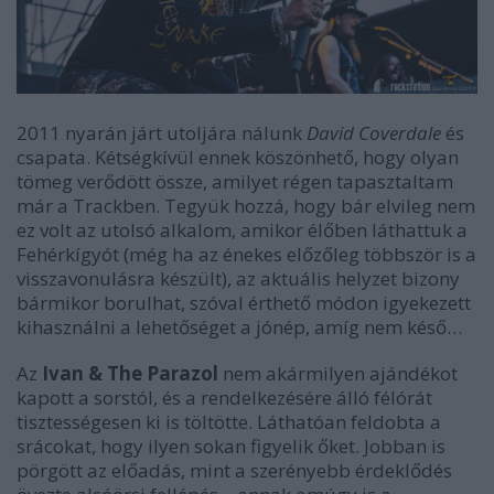
2011 nyarán járt utoljára nálunk
David Coverdale
és
csapata. Kétségkívül ennek köszönhető, hogy olyan
tömeg verődött össze, amilyet régen tapasztaltam
már a Trackben. Tegyük hozzá, hogy bár elvileg nem
ez volt az utolsó alkalom, amikor élőben láthattuk a
Fehérkígyót (még ha az énekes előzőleg többször is a
visszavonulásra készült), az aktuális helyzet bizony
bármikor borulhat, szóval érthető módon igyekezett
kihasználni a lehetőséget a jónép, amíg nem késő…
Az
Ivan & The Parazol
nem akármilyen ajándékot
kapott a sorstól, és a rendelkezésére álló félórát
tisztességesen ki is töltötte. Láthatóan feldobta a
srácokat, hogy ilyen sokan figyelik őket. Jobban is
pörgött az előadás, mint a szerényebb érdeklődés