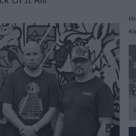
Hi
Ki