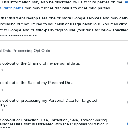
yzés trackback címe:
. This information may also be disclosed by us to third parties on the
IA
Participants
that may further disclose it to other third parties.
n.blog.hu/api/trackback/id/14931932
 that this website/app uses one or more Google services and may gath
including but not limited to your visit or usage behaviour. You may click 
Kommentek:
 to Google and its third-party tags to use your data for below specifi
telmében felhasználói tartalomnak minősülnek, értük a
szolgáltatás
ogle consent section.
 nem vállal, azokat nem ellenőrzi. Kifogás esetén forduljon a blog
sználási feltételekben
és az
adatvédelmi tájékoztatóban
.
l Data Processing Opt Outs
o opt-out of the Sharing of my personal data.
In
álj
! ‐
Belépés Facebookkal
o opt-out of the Sale of my Personal Data.
In
to opt-out of processing my Personal Data for Targeted
ing.
In
o opt-out of Collection, Use, Retention, Sale, and/or Sharing
ersonal Data that Is Unrelated with the Purposes for which it
lected.