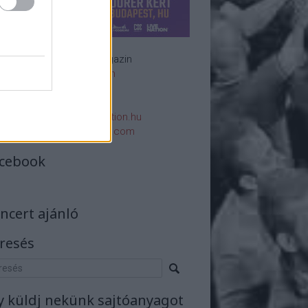
Rockzenei magazin
Impresszum
E-mail:
rsszerk@rockstation.hu
rsszerk@gmail.com
cebook
ncert ajánló
resés
y küldj nekünk sajtóanyagot