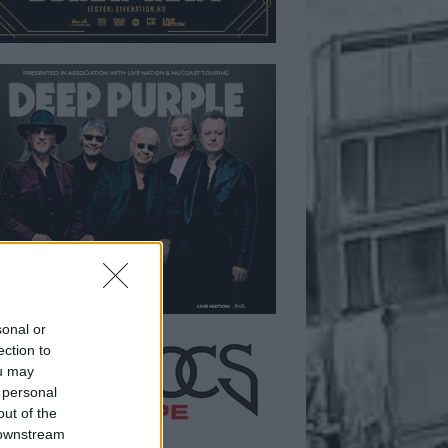
sonal or
ection to
ou may
 personal
out of the
 downstream