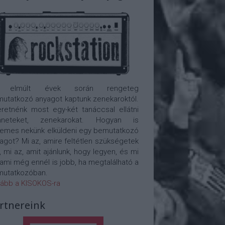
 elmúlt évek során rengeteg
utatkozó anyagot kaptunk zenekaroktól.
retnénk most egy-két tanáccsal ellátni
nneteket, zenekarokat. Hogyan is
emes nekünk elküldeni egy bemutatkozó
agot? Mi az, amire feltétlen szükségetek
, mi az, amit ajánlunk, hogy legyen, és mi
 ami még ennél is jobb, ha megtalálható a
utatkozóban.
ább a KISOKOS-ra
rtnereink