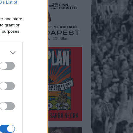
B’s List of
er and store
to grant or
ed purposes