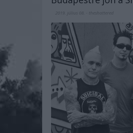
2019. július 08.
-
theshattered