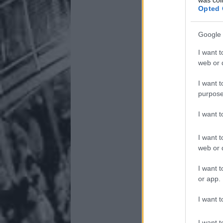
Opted 
Google 
I want t
web or d
I want t
purpose
I want 
I want t
web or d
I want t
or app.
I want t
I want t