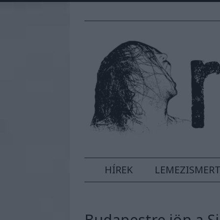
HÍREK
LEMEZISMER
Budapestre jön a Sic