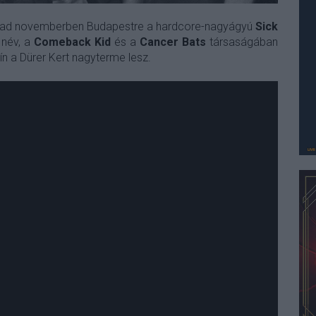
mad novemberben Budapestre a hardcore-nagyágyú
Sick
 név, a
Comeback Kid
és a
Cancer Bats
társaságában
zín a Dürer Kert nagyterme lesz.