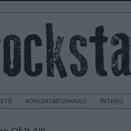
TETŐ
KONCERTBESZÁMOLÓ
INTERJÚ
k Of It All!