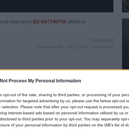
cebook-eseménye
IDE KATTINTVA
érhető el.
Szólj hozzá!
comeback kid
sick of it all
cancer bats
Not Process My Personal Information
to opt-out of the sale, sharing to third parties, or processing of your per
formation for targeted advertising by us, please use the below opt-out s
r selection. Please note that after your opt-out request is processed y
eing interest-based ads based on personal information utilized by us or
disclosed to third parties prior to your opt-out. You may separately opt-
losure of your personal information by third parties on the IAB’s list of