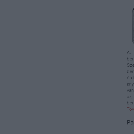
Az
bem
Sze
be
érd
any
van
az,
bem
Tov
Pa