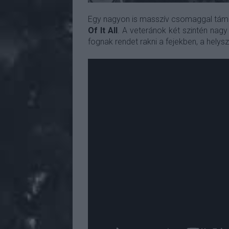
Egy nagyon is masszív csomaggal tá
Of It All
. A veteránok két szintén nagy
fognak rendet rakni a fejekben, a helys