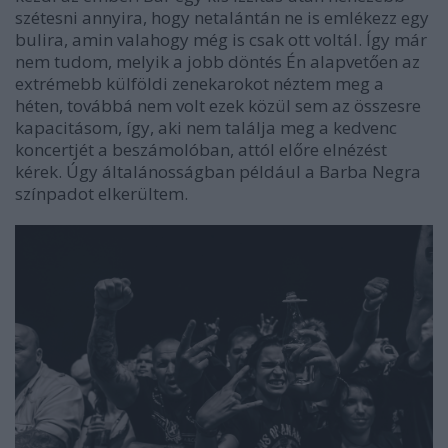
szétesni annyira, hogy netalántán ne is emlékezz egy
bulira, amin valahogy még is csak ott voltál. Így már
nem tudom, melyik a jobb döntés Én alapvetően az
extrémebb külföldi zenekarokot néztem meg a
héten, továbbá nem volt ezek közül sem az összesre
kapacitásom, így, aki nem találja meg a kedvenc
koncertjét a beszámolóban, attól előre elnézést
kérek. Úgy általánosságban például a Barba Negra
színpadot elkerültem.