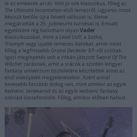
le az emberek arcát. Volt jó sok klasszikus, főleg az
The Ultimate Incantation
első lemezről, ugyanis most
készült belőle újra felvett változat is, illetve
megjáratták a 25. jubileumi turnéval is. Emiatt
egyébként rég hallottam olyan
Vader
klasszikusokat, mint a
Lead Us!!!
, a
Sothis,
Triumph
vagy újabb lemezes dalokat, amik most
főleg a legfrissebb
Grand Decievier
EP-ről szóltak.
Igazi meglepetés volt a ritkán játszott
Sword Of The
Witcher
zárásnak, amit a srácok a szintén lengyel
fantasy univerzum tiszteletére készítettek anno az
első videójáték megjelenésekor. Azért annál
kevesebb faszább dolog van, mint amikor az egyik
kedvenc zenekarod és az egyik kedvenc fantasy
szériád összefonódik. Főleg, amikor élőben hallod.