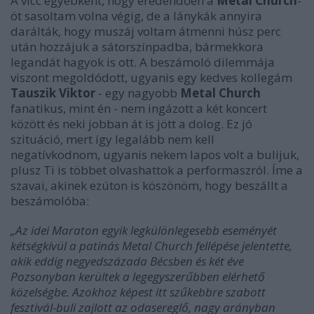
A vicc egyébként, hogy eredendően a
Metal Church
-
öt sasoltam volna végig, de a lánykák annyira
darálták, hogy muszáj voltam átmenni húsz perc
után hozzájuk a sátorszínpadba, bármekkora
legandát hagyok is ott. A beszámoló dilemmája
viszont megoldódott, ugyanis egy kedves kollegám
Tauszik Viktor
- egy nagyobb
Metal Church
fanatikus, mint én - nem ingázott a két koncert
között és neki jobban át is jött a dolog. Ez jó
szituáció, mert így legalább nem kell
negatívkodnom, ugyanis nekem lapos volt a bulijuk,
plusz Ti is többet olvashattok a performaszról. Íme a
szavai, akinek ezúton is köszönöm, hogy beszállt a
beszámolóba:
„Az idei Maraton egyik legkülönlegesebb eseményét
kétségkívül a patinás Metal Church fellépése jelentette,
akik eddig negyedszázada Bécsben és két éve
Pozsonyban kerültek a legegyszerűbben elérhető
közelségbe. Azokhoz képest itt szűkebbre szabott
fesztivál-buli zajlott az odasereglő, nagy arányban