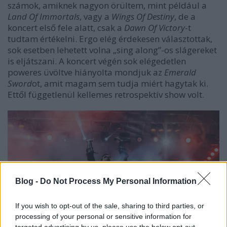
számok, amiknek nagyon örültem, mint például a
Land Of Immortals
, vagy a
Wings Of Destiny
, de a
koncert első fele alatt, csak a
Dawn Of Victory
-t
tudtam értékelni. Ergo elég érdekesen választottak,
sok esetben lehetett volna „sing along”-os slágereket
is eljátszani. A koncert végén sok elégedetlen
poweres üvöltve hiányolta mondjuk az
Emerald
Sword
ot, amit magam sem tudja miért hagytak ki.
Ettől függetlenül kellemes retrospektív show volt.
Blog -
Do Not Process My Personal Information
If you wish to opt-out of the sale, sharing to third parties, or
processing of your personal or sensitive information for
targeted advertising by us, please use the below opt-out