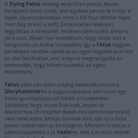
A
Dying Fetus
mindig vérprofian precíz, feszes
hangzású bulit csinál, ami egyben persze le is tépi a
fejed, olyan számokkal, mint a
Kill Your Mother Rape
Your Dog
(most is volt). Én koncerten élvezem
legjobban a zenéjüket, lemezen nem szakít annyira
jól a cucc. Mivel már említettem, hogy tiszta volt a
hangosítás az Aréna Színpadon, így a
Fetus
nagyon
keményen rendbe rakott és az egyik legjobb buli volt
az idei fesztiválon, ami annyira megmozgatta az
embereket, hogy féltem összedől az egész
létesítmény.
Fetus
után pár szám erejéig belekukkanttam a
Gloryhammer
be a nagyszínpadon, ahol pont egy
óriási gumikalapácsot lóbált a frontember.
Sejtettem, hogy vicces fiúk ezek, hiszen az
Alestormos
Christopher Bowes
-hoz semmi komolyat
nem lehet kötni. Mókás bulinak tűnt, bár ez a fajta
power metal nem az én világom. Mentem is vissza a
sátorszínpadhoz a jó
Vader
re, akik a Krisiun helyett