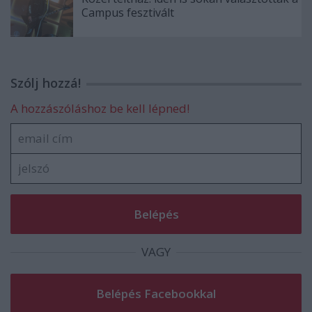
Campus fesztivált
Szólj hozzá!
A hozzászóláshoz be kell lépned!
VAGY