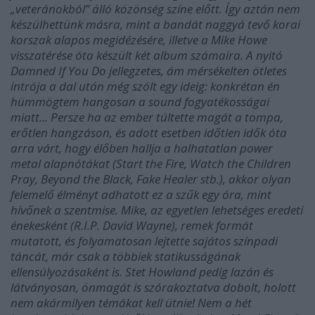
„veteránokból” álló közönség színe előtt. Így aztán nem
készülhettünk másra, mint a bandát naggyá tevő korai
korszak alapos megidézésére, illetve a Mike Howe
visszatérése óta készült két album számaira. A nyitó
Damned If You Do jellegzetes, ám mérsékelten ötletes
intrója a dal után még szólt egy ideig: konkrétan én
hümmögtem hangosan a sound fogyatékosságai
miatt... Persze ha az ember túltette magát a tompa,
erőtlen hangzáson, és adott esetben időtlen idők óta
arra várt, hogy élőben hallja a halhatatlan power
metal alapnótákat (Start the Fire, Watch the Children
Pray, Beyond the Black, Fake Healer stb.), akkor olyan
felemelő élményt adhatott ez a szűk egy óra, mint
hívőnek a szentmise. Mike, az egyetlen lehetséges eredeti
énekesként (R.I.P. David Wayne), remek formát
mutatott, és folyamatosan lejtette sajátos színpadi
táncát, már csak a többiek statikusságának
ellensúlyozásaként is. Stet Howland pedig lazán és
látványosan, önmagát is szórakoztatva dobolt, holott
nem akármilyen témákat kell ütnie! Nem a hét