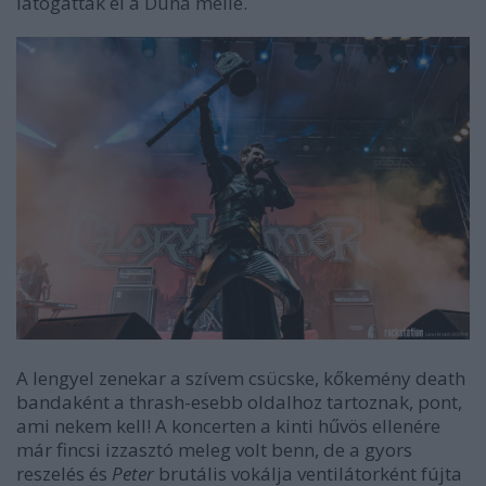
látogattak el a Duna mellé.
A lengyel zenekar a szívem csücske, kőkemény death
bandaként a thrash-esebb oldalhoz tartoznak, pont,
ami nekem kell! A koncerten a kinti hűvös ellenére
már fincsi izzasztó meleg volt benn, de a gyors
reszelés és
Peter
brutális vokálja ventilátorként fújta