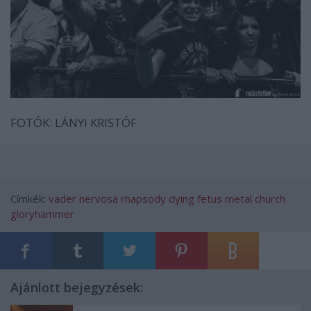
FOTÓK: LÁNYI KRISTÓF
Címkék:
vader
nervosa
rhapsody
dying fetus
metal church
gloryhammer
Ajánlott bejegyzések: