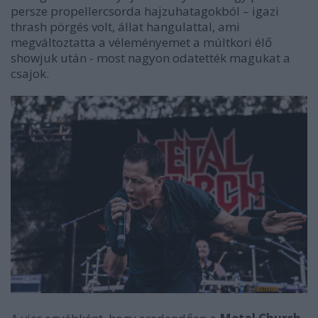
persze propellercsorda hajzuhatagokból – igazi
thrash pörgés volt, állat hangulattal, ami
megváltoztatta a véleményemet a múltkori élő
showjuk után - most nagyon odatették magukat a
csajok.