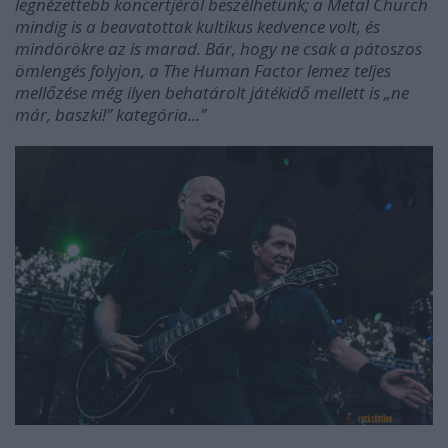
legnézettebb koncertjéről beszélhetünk; a Metal Church
mindig is a beavatottak kultikus kedvence volt, és
mindörökre az is marad. Bár, hogy ne csak a pátoszos
ömlengés folyjon, a The Human Factor lemez teljes
mellőzése még ilyen behatárolt játékidő mellett is „ne
már, baszki!” kategória...”