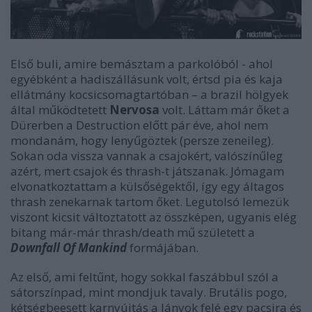
Első buli, amire bemásztam a parkolóból - ahol
egyébként a hadiszállásunk volt, értsd pia és kaja
ellátmány kocsicsomagtartóban – a brazil hölgyek
által működtetett
Nervosa
volt. Láttam már őket a
Dürerben a Destruction előtt pár éve, ahol nem
mondanám, hogy lenyűgöztek (persze zeneileg).
Sokan oda vissza vannak a csajokért, valószínűleg
azért, mert csajok és thrash-t játszanak. Jómagam
elvonatkoztattam a külsőségektől, így egy áltagos
thrash zenekarnak tartom őket. Legutolsó lemezük
viszont kicsit változtatott az összképen, ugyanis elég
bitang már-már thrash/death mű született a
Downfall Of Mankind
formájában.
Az első, ami feltűnt, hogy sokkal faszábbul szól a
sátorszínpad, mint mondjuk tavaly. Brutális pogo,
kétségbeesett karnyújtás a lányok felé egy pacsira és