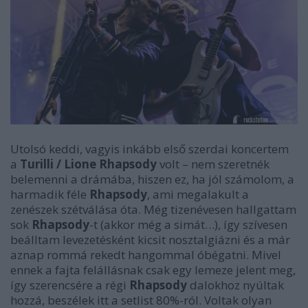
Utolsó keddi, vagyis inkább első szerdai koncertem
a
Turilli / Lione Rhapsody
volt – nem szeretnék
belemenni a drámába, hiszen ez, ha jól számolom, a
harmadik féle
Rhapsody
, ami megalakult a
zenészek szétválása óta. Még tizenévesen hallgattam
sok
Rhapsody
-t (akkor még a simát…), így szívesen
beálltam levezetésként kicsit nosztalgiázni és a már
aznap rommá rekedt hangommal óbégatni. Mivel
ennek a fajta felállásnak csak egy lemeze jelent meg,
így szerencsére a régi
Rhapsody
dalokhoz nyúltak
hozzá, beszélek itt a setlist 80%-ról. Voltak olyan