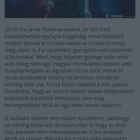
2010 óta járok Rockmaratonra, ez idő alatt
kialakulhatott egyfajta függőség, mivel kötelező
módon járunk le minden évben a cimboráimmal,
még akkor is, ha valamikor gyengébb volt valamivel
a felhozatal. Mert, hogy teljesen gyenge talán sose
volt, főleg nem egy magyar fesztiválhoz képest, ami
tulajdonképpen az egyetlen tiszta rock, metal és
punk rendezvény kicsiny hazánkban. Mindenki
mindig talál pár hozzá közeli bandát a line upban.
Dicséretes, hogy az elmúlt három évben kifejezettem
erősödött a külföldi felhozatal, ami még
kecsegtetőbbé teszi az egy hetes szesz-vakációt.
A nulladik napról nem tudok nyilatkozni, valahogy
az mindig kimarad, de talán jobb is, hogy az első
nap bandáit nem másnaposan és 4 óra alvással
kezdi az ember. Bár egy kis izzítás után nehezebb