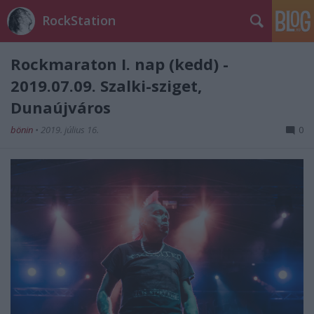
RockStation
Rockmaraton I. nap (kedd) -
2019.07.09. Szalki-sziget,
Dunaújváros
bönin
•
2019. július 16.
0