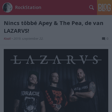
RockStation
Nincs többé Apey & The Pea, de van
LAZARVS!
KoaX
•
2019. szeptember 22.
0