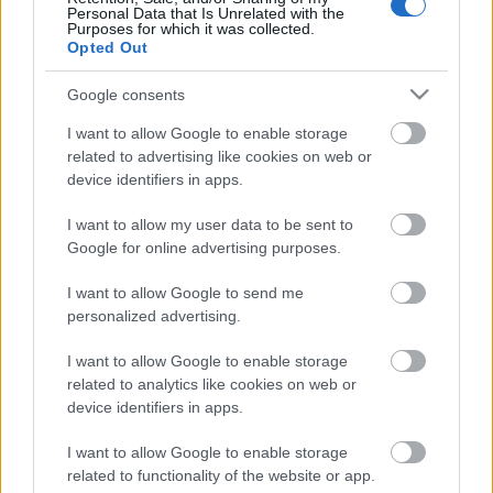
Personal Data that Is Unrelated with the
Purposes for which it was collected.
Opted Out
Címkék:
apey and the pea
lazarvs
Google consents
I want to allow Google to enable storage
related to advertising like cookies on web or
device identifiers in apps.
Ajánlott bejegyzések:
I want to allow my user data to be sent to
Újabb közös jam érkezett ismert magyar
Google for online advertising purposes.
metalzenészektől
I want to allow Google to send me
personalized advertising.
I want to allow Google to enable storage
Még idén jön egy új Blink-182 lemez?
related to analytics like cookies on web or
device identifiers in apps.
I want to allow Google to enable storage
related to functionality of the website or app.
Negyven év után új köntösben tér vissza