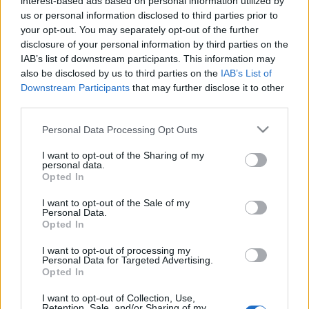
interest-based ads based on personal information utilized by
us or personal information disclosed to third parties prior to
your opt-out. You may separately opt-out of the further
disclosure of your personal information by third parties on the
IAB’s list of downstream participants. This information may
also be disclosed by us to third parties on the
IAB’s List of
Downstream Participants
that may further disclose it to other
third parties.
Please note that this website/app uses one or more Google
Personal Data Processing Opt Outs
services and may gather and store information including but
"Nagyon köszönjük mindenkinek az eddigi 10 évet,
not limited to your visit or usage behaviour. You may click to
I want to opt-out of the Sharing of my
personal data.
minden pillanatát imádtuk. Mint azt bizonyára már a
grant or deny consent to Google and its third-party tags to
Opted In
legtöbben tudjátok nagy lendülettel íródnak az új
use your data for below specified purposes in below Google
consent section.
számok és minél többet dolgozunk rajta, minél
I want to opt-out of the Sale of my
Personal Data.
közelebb a végcél, annál inkább érezzük hogy új
Opted In
fejezetet kell nyissunk a zenekar életében, innentől
LAZARVS néven folytatjuk tovább"
I want to opt-out of processing my
Personal Data for Targeted Advertising.
Opted In
I want to opt-out of Collection, Use,
Retention, Sale, and/or Sharing of my