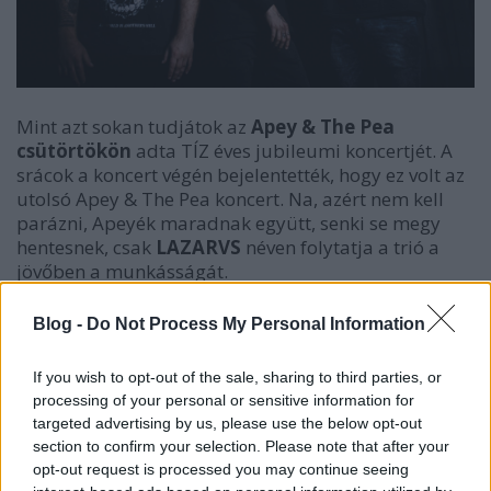
Mint azt sokan tudjátok az
Apey & The Pea
csütörtökön
adta TÍZ éves jubileumi koncertjét. A
srácok a koncert végén bejelentették, hogy ez volt az
utolsó Apey & The Pea koncert. Na, azért nem kell
parázni, Apeyék maradnak együtt, senki se megy
hentesnek, csak
LAZARVS
néven folytatja a trió a
jövőben a munkásságát.
Blog -
Do Not Process My Personal Information
If you wish to opt-out of the sale, sharing to third parties, or
processing of your personal or sensitive information for
targeted advertising by us, please use the below opt-out
section to confirm your selection. Please note that after your
opt-out request is processed you may continue seeing