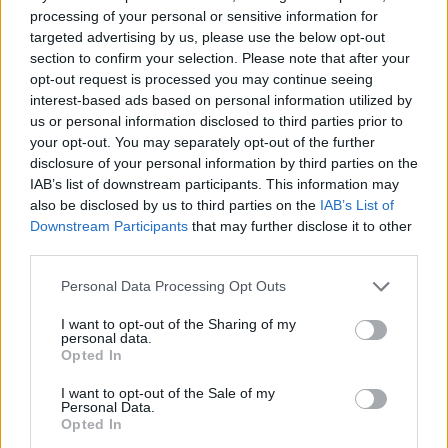
nem is nagyon mernék vitatkozni :)
processing of your personal or sensitive information for
targeted advertising by us, please use the below opt-out
Köszönet a rekeszizom görcsökért!
section to confirm your selection. Please note that after your
opt-out request is processed you may continue seeing
interest-based ads based on personal information utilized by
us or personal information disclosed to third parties prior to
your opt-out. You may separately opt-out of the further
disclosure of your personal information by third parties on the
IAB’s list of downstream participants. This information may
also be disclosed by us to third parties on the
IAB’s List of
Downstream Participants
that may further disclose it to other
third parties.
Please note that this website/app uses one or more Google
Personal Data Processing Opt Outs
services and may gather and store information including but
not limited to your visit or usage behaviour. You may click to
I want to opt-out of the Sharing of my
personal data.
grant or deny consent to Google and its third-party tags to
Opted In
use your data for below specified purposes in below Google
GLORYHAMMER
consent section.
I want to opt-out of the Sale of my
Personal Data.
Opted In