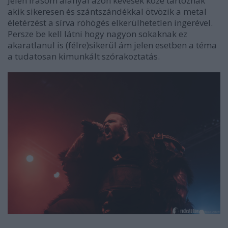
Jelen írásom alanyai azon kevesek közé tartoznak
akik sikeresen és szántszándékkal ötvözik a metal
életérzést a sírva röhögés elkerülhetetlen ingerével.
Persze be kell látni hogy nagyon sokaknak ez
akaratlanul is (félre)sikerül ám jelen esetben a téma
a tudatosan kimunkált szórakoztatás.