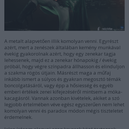
A metalt alapvetően illik komolyan venni. Egyrészt
azért, mert a zenészek általában kemény munkával
évekig gyakorolnak azért, hogy egy zenekar tagja
lehessenek, majd ez a zenekar hónapokig / évekig
próbál, hogy végre színpadra állhasson és elinduljon
a szakma rögös útjain. Másrészt maga a műfaj
inkább ismert a súlyos és gyakran megosztó témák
boncolgatásáról, vagy épp a hősiesség és egyéb
emberi értékek zenei kifejezéséről mintsem a móka-
kacagásról. Vannak azonban kivételek, akiket a szó
legjobb értelmében véve egész egyszerűen nem lehet
komolyan venni és paradox módon mégis tiszteletet
érdemelnek.