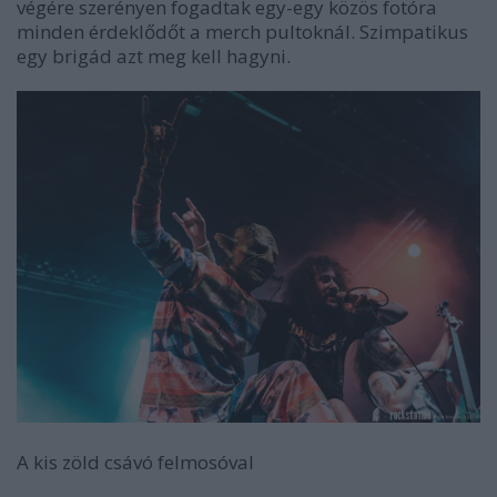
végére szerényen fogadtak egy-egy közös fotóra
minden érdeklődőt a merch pultoknál. Szimpatikus
egy brigád azt meg kell hagyni.
A kis zöld csávó felmosóval