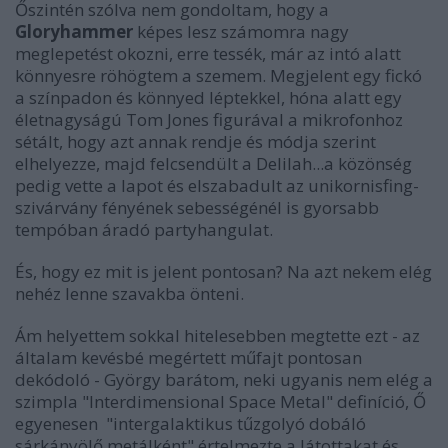
Őszintén szólva nem gondoltam, hogy a
Gloryhammer
képes lesz számomra nagy
meglepetést okozni, erre tessék, már az intó alatt
könnyesre röhögtem a szemem. Megjelent egy fickó
a színpadon és könnyed léptekkel, hóna alatt egy
életnagyságú Tom Jones figurával a mikrofonhoz
sétált, hogy azt annak rendje és módja szerint
elhelyezze, majd felcsendült a Delilah...a közönség
pedig vette a lapot és elszabadult az unikornisfing-
szivárvány fényének sebességénél is gyorsabb
tempóban áradó partyhangulat.
És, hogy ez mit is jelent pontosan? Na azt nekem elég
nehéz lenne szavakba önteni.
Ám helyettem sokkal hitelesebben megtette ezt - az
általam kevésbé megértett műfajt pontosan
dekódoló - György barátom, neki ugyanis nem elég a
szimpla "Interdimensional Space Metal" definíció, Ő
egyenesen "intergalaktikus tűzgolyó dobáló
sárkányölő metálként" értelmezte a látottakat és