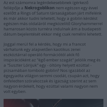
Az est számomra legérdekesebbnek ígérkező
fellépője a
Nekrogoblikon
nem egészen egy évvel
ezelőtt a Rings of Saturn társaságában járt mifelénk
és már akkor tudni lehetett, hogy a goblin kérdést
egészen más oldaláról megközelítő Gloryhammerrel
hamarosan közös turnéra indulnak ám a budapesti
dátum bejelentését ekkor még csak remélni lehetett.
Joggal merül fel a kérdés, hogy mi a francot
várhatunk egy alapvetően kaotikus zenei
eszköztárral operáló formációtól akik fő
inspirációként az "égő ember szagát" jelölik meg és
a "Suszter Lórijuk" egy - öltöny helyett ezúttal -
pizsamában tomboló goblin? Nos igazából az
égegyadta világon semmi csodát, csupán azt, hogy
önfeledten szórakozzak és igazság szerint az sem
nagyon érdekelt, hogy ezúttal valami nagyon nem
volt egyben.