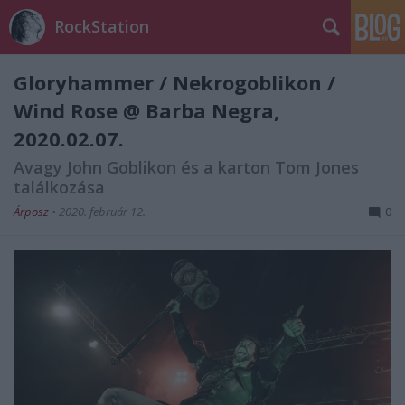
RockStation
Gloryhammer / Nekrogoblikon /
Wind Rose @ Barba Negra,
2020.02.07.
Avagy John Goblikon és a karton Tom Jones
találkozása
Árposz
•
2020. február 12.
0