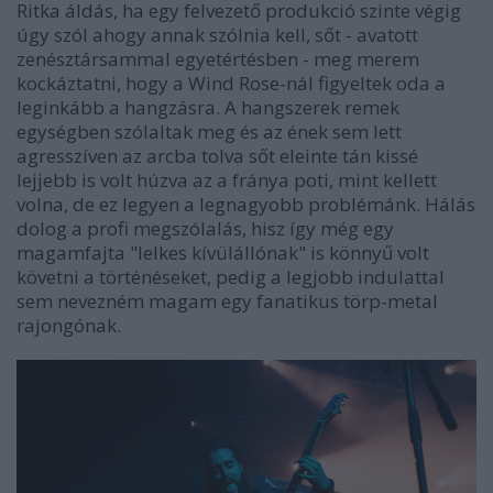
Ritka áldás, ha egy felvezető produkció szinte végig
úgy szól ahogy annak szólnia kell, sőt - avatott
zenésztársammal egyetértésben - meg merem
kockáztatni, hogy a Wind Rose-nál figyeltek oda a
leginkább a hangzásra. A hangszerek remek
egységben szólaltak meg és az ének sem lett
agresszíven az arcba tolva sőt eleinte tán kissé
lejjebb is volt húzva az a fránya poti, mint kellett
volna, de ez legyen a legnagyobb problémánk. Hálás
dolog a profi megszólalás, hisz így még egy
magamfajta "lelkes kívülállónak" is könnyű volt
követni a történéseket, pedig a legjobb indulattal
sem nevezném magam egy fanatikus törp-metal
rajongónak.