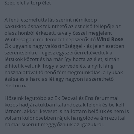
Szép élet a törp élet
A fenti eszmefuttatás szerint némiképp
kakukktojásnak tekinthető az est első fellépője az
olasz honból érkezett, tavaly ősszel megjelent
Wintersaga című lemezét népszerűsítő
Wind Rose
.
Ők ugyanis nagy valószínűséggel - és jelen esetben
szerencsénkre - egész egyszerűen eltévedtek a
létsíkok között és ha már így hozta az élet, simán
elhitetik velünk, hogy a sörvedelés, a nyílt láng
használatával történő fémmegmunkálás, a lyukak
ásása és a harcias lét egy nagyon is szerethető
életforma.
Hőseink legutóbb az Ex Deoval és Ensiferummal
közös hadjáratukban kalandoztak felénk és be kell
látnom, akkor keveset is hallottam belőlük és nem is
voltam különösebben rájuk hangolódva ám ezúttal
hamar sikerült meggyőzniük az igazukról.