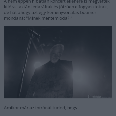
A nem éppen hibátlan koncert ellenére is megvettek
kilóra...aztán ledaráltak és jóízüen elfogyasztottak,
de hát ahogy azt egy keményvonalas boomer
mondaná: "Minek mentem oda?!"
Amikor már az intrónál tudod, hogy...