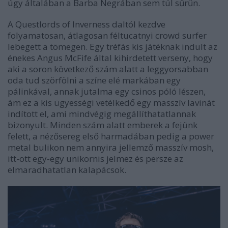
úgy általában a Barba Negrában sem túl sűrűn.
A Questlords of Inverness daltól kezdve
folyamatosan, átlagosan féltucatnyi crowd surfer
lebegett a tömegen. Egy tréfás kis játéknak indult az
énekes Angus McFife által kihirdetett verseny, hogy
aki a soron következő szám alatt a leggyorsabban
oda tud szörfölni a színe elé markában egy
pálinkával, annak jutalma egy csinos póló lészen,
ám ez a kis ügyességi vetélkedő egy masszív lavinát
indított el, ami mindvégig megállíthatatlannak
bizonyult. Minden szám alatt emberek a fejünk
felett, a nézősereg első harmadában pedig a power
metal bulikon nem annyira jellemző masszív mosh,
itt-ott egy-egy unikornis jelmez és persze az
elmaradhatatlan kalapácsok.