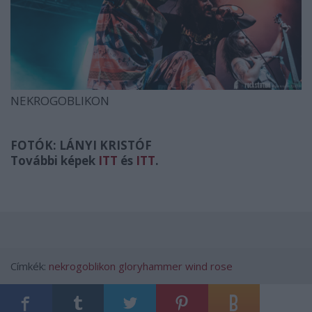
NEKROGOBLIKON
FOTÓK: LÁNYI KRISTÓF
További képek
ITT
és
ITT
.
Címkék:
nekrogoblikon
gloryhammer
wind rose