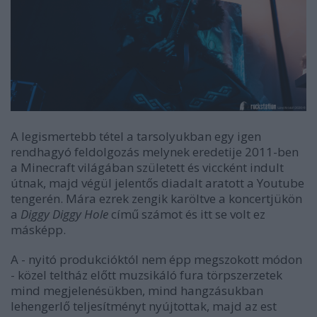
A legismertebb tétel a tarsolyukban egy igen
rendhagyó feldolgozás melynek eredetije 2011-ben
a Minecraft világában született és viccként indult
útnak, majd végül jelentős diadalt aratott a Youtube
tengerén. Mára ezrek zengik karöltve a koncertjükön
a
Diggy Diggy Hole
című számot és itt se volt ez
másképp.
A - nyitó produkcióktól nem épp megszokott módon
- közel teltház előtt muzsikáló fura törpszerzetek
mind megjelenésükben, mind hangzásukban
lehengerlő teljesítményt nyújtottak, majd az est