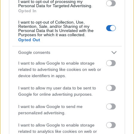
I want to opt-out of processing my
már csak a helyszínen lesznek belépők!
Personal Data for Targeted Advertising.
Opted In
A sok zenekarra való tekintettel a kapunyitás 19.00-
I want to opt-out of Collection, Use,
kor veszi majd kezdetét! Mivel a Full of Hell nemrég
Retention, Sale, and/or Sharing of my
volt nálunk, róluk csak annyit érdemes elmondani,
Personal Data that Is Unrelated with the
Purposes for which it was collected.
hogy a színtér legjobb zenekara, és, ha valamilyen
Opted Out
oknál fogva kimaradtak neked, akkor ideje pótolni
az elmaradást! További infók a koncertekről
ITT
.
Google consents
I want to allow Google to enable storage
related to advertising like cookies on web or
device identifiers in apps.
I want to allow my user data to be sent to
Google for online advertising purposes.
Címkék:
full of hell
primitive man
I want to allow Google to send me
personalized advertising.
I want to allow Google to enable storage
Ajánlott bejegyzések:
related to analytics like cookies on web or