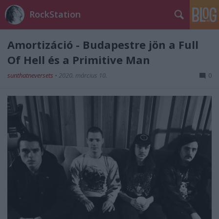
RockStation
Amortizáció - Budapestre jön a Full
Of Hell és a Primitive Man
sunthatneversets
•
2020. március 10.
0