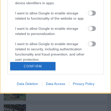
device identifiers in apps.
Natural Law címen kiadta a második friss
dalát a Primitive Man
I want to allow Google to enable storage
related to functionality of the website or app.
I want to allow Google to enable storage
Október végén jön a Primitive Man
related to personalization.
lemeze, tíz perces dallal indul a
bemutatás
I want to allow Google to enable storage
related to security, including authentication
functionality and fraud prevention, and other
Broken Sword, Rotten Shield - Hétdalos
user protection.
EP-vel jön a Full Of Hell, itt van közülük
CONFIRM
egy
Data Deletion
Data Access
Privacy Policy
Esküt tett a Full Of Hell