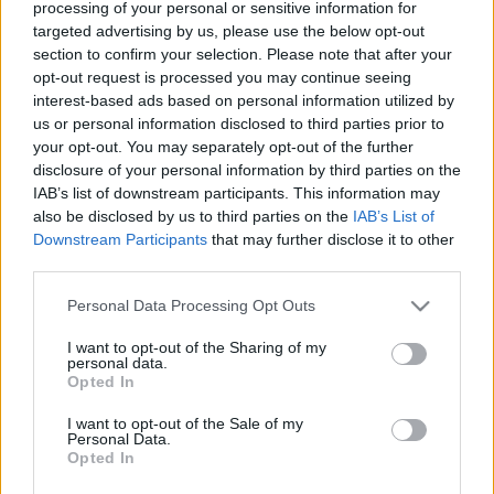
eseményre. Idáig sem piskóta a felhozatal, de, ha ez
processing of your personal or sensitive information for
nem volt elég, akkor a Full of Hell gitáros Spencer
targeted advertising by us, please use the below opt-out
mesteri noise rock zenekarát, az
Eye Flys
-t is
section to confirm your selection. Please note that after your
megnézheted, hiszen ők is csatlakoztak a turnéhoz.
opt-out request is processed you may continue seeing
Spencer mellett még a szintén zseniális
interest-based ads based on personal information utilized by
Backsliderből köszönthetjük a bőgős Jake Smith-t
us or personal information disclosed to third parties prior to
(gitáros poszton), illetve néha a gitáros Logan is be
your opt-out. You may separately opt-out of the further
szokott nekik segíteni, amikor Spencer elfoglalt. A
disclosure of your personal information by third parties on the
zenekar nevéből kiindulva mindenki sejtheti, milyen
IAB’s list of downstream participants. This information may
also be disclosed by us to third parties on the
IAB’s List of
zenével fognak előrukkolni ezek az arcok. A Melvins,
Downstream Participants
that may further disclose it to other
Unsane, Wrong-féle noiseosabb rockkal operálnak,
third parties.
amire élőben hiba lesz nem fejet rázni. Ha ez sem
volt elég, akkor a lengyel JAD fog egy 80-as évekbeli
Please note that this website/app uses one or more Google
Personal Data Processing Opt Outs
bakancsos punkkkal pofán rúgni, amennyire csak
services and may gather and store information including but
lehet. A tavaly kiadott lemezük 100 % agresszió, amit
not limited to your visit or usage behaviour. You may click to
I want to opt-out of the Sharing of my
élőben valószínűleg még durvábban fognak előadni.
personal data.
grant or deny consent to Google and its third-party tags to
Opted In
use your data for below specified purposes in below Google
Hazai részről pedig az
UEUM
zajduója fogja
consent section.
I want to opt-out of the Sale of my
bemelegíteni az estét töménytelenül zavaró
Personal Data.
zajhullámaikkal. Elővételes jegyek a bulira
Opted In
korlátozott számban kaphatóak a Wave-ben, utána