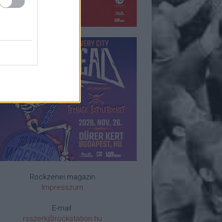
Rockzenei magazin
Impresszum
E-mail:
rsszerk@rockstation.hu