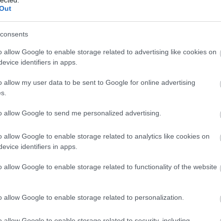
Out
yzés trackback címe:
consents
n.blog.hu/api/trackback/id/15636102
o allow Google to enable storage related to advertising like cookies on
evice identifiers in apps.
Kommentek:
o allow my user data to be sent to Google for online advertising
telmében felhasználói tartalomnak minősülnek, értük a
szolgáltatás
 nem vállal, azokat nem ellenőrzi. Kifogás esetén forduljon a blog
s.
sználási feltételekben
és az
adatvédelmi tájékoztatóban
.
to allow Google to send me personalized advertising.
2020.04.25. 16:58:04
o allow Google to enable storage related to analytics like cookies on
evice identifiers in apps.
de még azt is tudjuk, hogy a meg elé nem kéne
an nem teszünk).
o allow Google to enable storage related to functionality of the website
VÁLASZ ERRE
o allow Google to enable storage related to personalization.
álj
! ‐
Belépés Facebookkal
o allow Google to enable storage related to security, including