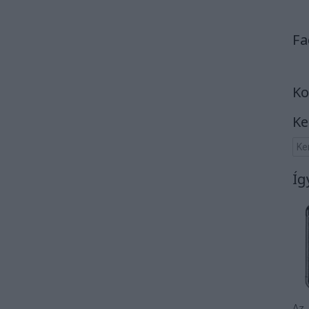
Fa
Ko
Ke
Íg
Az