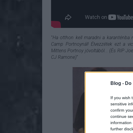
"
Ha otthon kell maradni a karanténba 
Camp Portnoynál! Élvezzétek ezt a vic
Mittens Portnoy jóvoltából... (És RIP Jo
CJ Ramone)
"
Blog -
Do 
If you wish 
sensitive in
confirm you
continue se
information 
further disc