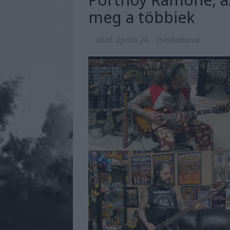
meg a többiek
2020. április 24.
-
theshattered