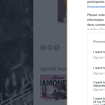
participants
Downstream 
Please note
information 
deny consent
in below Go
A fenti képen Portnoy, meg
Persona
I want t
Opted 
I want t
Ajánlott bejegyzések:
Opted 
I want 
Advertis
Opted 
I want t
of my P
was col