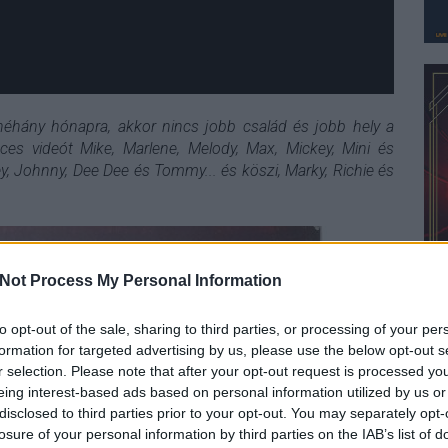
néhány hónapra, akkor nincs jobb család és jobb hely a
ces videót Mike, Marlene, Melody, Max, Mickey, Mini és
ey, Johnny, Dee Dee és Tommy... és köszi, Marky, Richie és
Not Process My Personal Information
to opt-out of the sale, sharing to third parties, or processing of your per
formation for targeted advertising by us, please use the below opt-out s
r selection. Please note that after your opt-out request is processed y
eing interest-based ads based on personal information utilized by us or
disclosed to third parties prior to your opt-out. You may separately opt-
losure of your personal information by third parties on the IAB’s list of