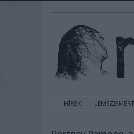
HÍREK
LEMEZISMER
Portnoy Ramone, az