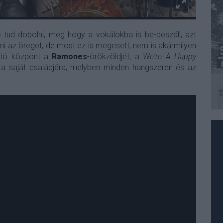
 tud dobolni, meg hogy a vokálokba is be-beszáll, azt
tni az öreget, de most ez is megesett, nem is akármilyen
ató központ a
Ramones
-örökzöldjét, a
We're A Happy
sit a saját családjára, melyben minden hangszeren és az