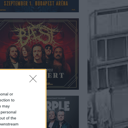
sonal or
ection to
ou may
 personal
out of the
 downstream