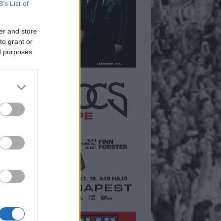
B’s List of
er and store
to grant or
ed purposes