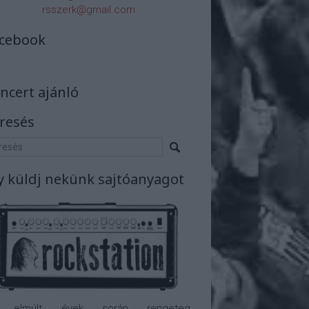
rsszerk@gmail.com
cebook
ncert ajánló
resés
y küldj nekünk sajtóanyagot
 elmúlt évek során rengeteg