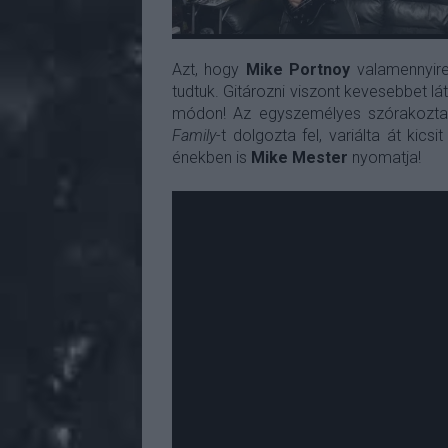
Azt, hogy
Mike Portnoy
valamennyire
tudtuk. Gitározni viszont kevesebbet lá
módon! Az egyszemélyes szórakozt
Family
-t dolgozta fel, variálta át kic
énekben is
Mike Mester
nyomatja!