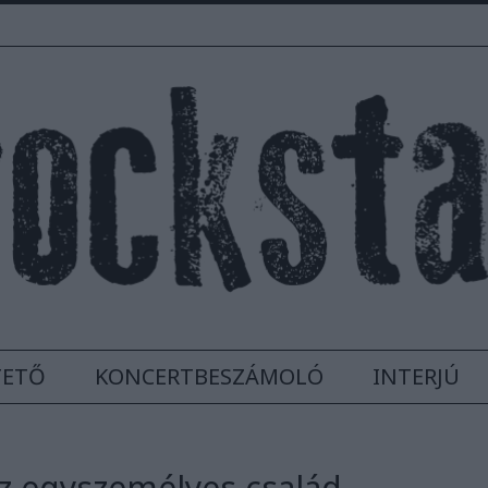
TETŐ
KONCERTBESZÁMOLÓ
INTERJÚ
 egyszemélyes család,