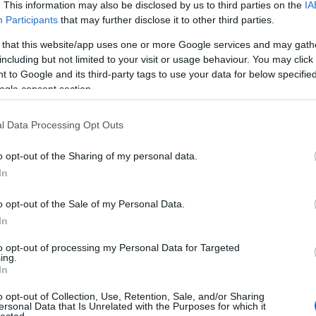
. This information may also be disclosed by us to third parties on the
IA
Participants
that may further disclose it to other third parties.
 that this website/app uses one or more Google services and may gath
including but not limited to your visit or usage behaviour. You may click 
 to Google and its third-party tags to use your data for below specifi
ogle consent section.
 valami punkzenekar látható, lehet ismeritek őket.
l Data Processing Opt Outs
1
komment
ramones
mike portnoy
o opt-out of the Sharing of my personal data.
In
o opt-out of the Sale of my Personal Data.
In
to opt-out of processing my Personal Data for Targeted
ing.
In
o opt-out of Collection, Use, Retention, Sale, and/or Sharing
ersonal Data that Is Unrelated with the Purposes for which it
lected.