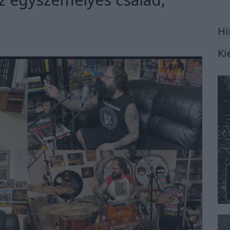
Hi
Ki