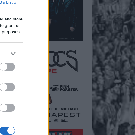
B’s List of
er and store
to grant or
ed purposes