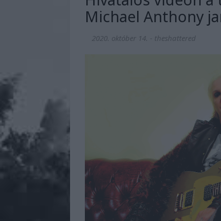
Michael Anthony j
2020. október 14.
-
theshattered