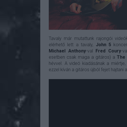
Tavaly már mutattunk rajongói videók
elérhető lett a tavaly,
John 5
koncert
Michael Anthony
-val
Fred Coury
-v
esetben csak maga a gitáros) a
The 
hévvel. A videó kiadásának a miértje
ezzel kíván a gitáros újból fejet hajtani