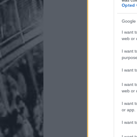
Opted 
Google 
I want t
web or d
I want t
purpose
I want 
I want t
web or d
I want t
or app.
I want t
I want t