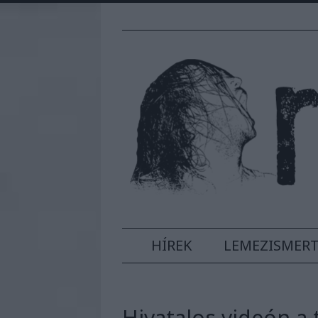
HÍREK
LEMEZISMER
Hivatalos videón a t