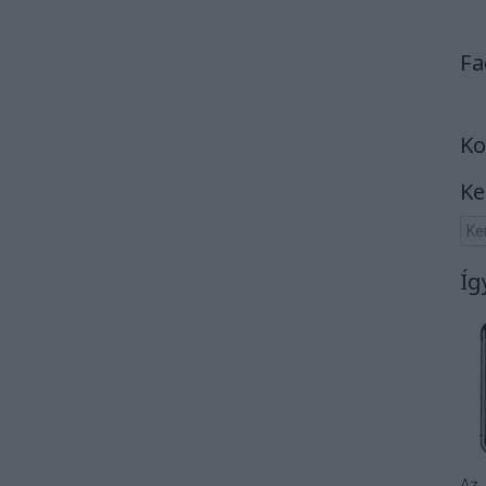
Fa
Ko
Ke
Íg
Az