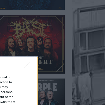
sonal or
ection to
ou may
 personal
out of the
 downstream