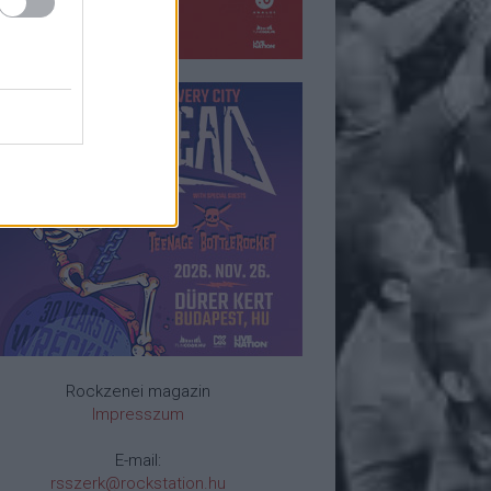
Rockzenei magazin
Impresszum
E-mail:
rsszerk@rockstation.hu