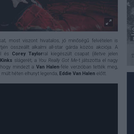
at, most viszont hivatalos, jó minőségű felvételen is
jén összeállt alkalmi all-star gárda közös akciója. A
al és
Corey Taylor
ral kiegészült csapat (illetve jelen
Kinks
slágerét, a
You Really Got Me
-t játszotta el nagy
, hogy mindezt a
Van Halen
-féle verzióban tették meg,
 a múlt héten elhunyt legenda,
Eddie Van Halen
előtt.