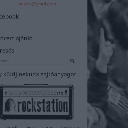
rsszerk@gmail.com
cebook
ncert ajánló
resés
y küldj nekünk sajtóanyagot
 elmúlt évek során rengeteg