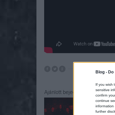
the kinks
slipkn
Blog -
Do 
If you wish 
sensitive in
Ajánlott bejegyzések:
confirm you
continue se
information 
further disc