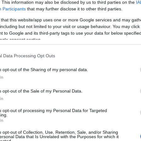
. This information may also be disclosed by us to third parties on the
IA
Participants
that may further disclose it to other third parties.
 that this website/app uses one or more Google services and may gath
including but not limited to your visit or usage behaviour. You may click 
 to Google and its third-party tags to use your data for below specifi
yzés trackback címe:
ogle consent section.
n.blog.hu/api/trackback/id/16238642
l Data Processing Opt Outs
Kommentek:
o opt-out of the Sharing of my personal data.
telmében felhasználói tartalomnak minősülnek, értük a
szolgáltatás
In
 nem vállal, azokat nem ellenőrzi. Kifogás esetén forduljon a blog
sználási feltételekben
és az
adatvédelmi tájékoztatóban
.
o opt-out of the Sale of my Personal Data.
In
to opt-out of processing my Personal Data for Targeted
ing.
In
álj
! ‐
Belépés Facebookkal
o opt-out of Collection, Use, Retention, Sale, and/or Sharing
ersonal Data that Is Unrelated with the Purposes for which it
lected.