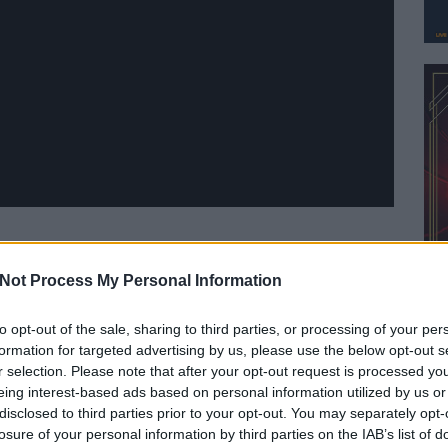
Szólj hozzá!
ot
rob zombie
van halen
corey taylor
stone sour
john 5
Not Process My Personal Information
to opt-out of the sale, sharing to third parties, or processing of your per
formation for targeted advertising by us, please use the below opt-out s
r selection. Please note that after your opt-out request is processed y
eing interest-based ads based on personal information utilized by us or
disclosed to third parties prior to your opt-out. You may separately opt-
losure of your personal information by third parties on the IAB’s list of