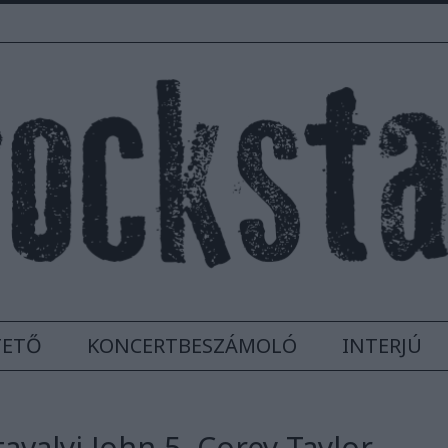
TETŐ
KONCERTBESZÁMOLÓ
INTERJÚ
avalyi John 5, Corey Taylor,