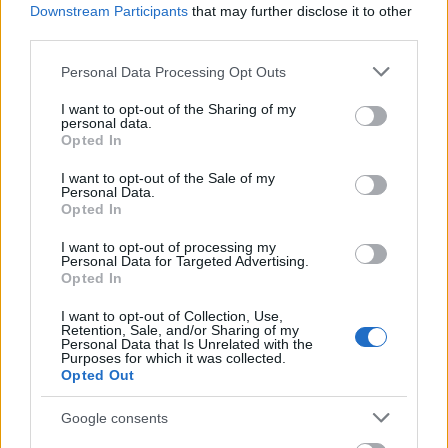
Downstream Participants
that may further disclose it to other
third parties.
Please note that this website/app uses one or more Google
Personal Data Processing Opt Outs
Január 22-én fog megjelenni az
Ektomorf
legújabb
services and may gather and store information including but
lemeze, a
Reborn
. A nyolcszámos anyag várhatóan a
not limited to your visit or usage behaviour. You may click to
I want to opt-out of the Sharing of my
personal data.
thrash-esebb irányvonalat fogja felkarolni, erről a
grant or deny consent to Google and its third-party tags to
Opted In
use your data for below specified purposes in below Google
címadó számon és annak videóján keresztül némi
consent section.
ízelítőt is kaptunk. Íme!
I want to opt-out of the Sale of my
Personal Data.
Opted In
BLACK VEIL BRIDES - Scarlett Cross
I want to opt-out of processing my
Personal Data for Targeted Advertising.
Opted In
I want to opt-out of Collection, Use,
Retention, Sale, and/or Sharing of my
Personal Data that Is Unrelated with the
Purposes for which it was collected.
Opted Out
Google consents