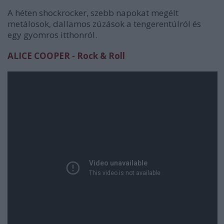
A héten shockrocker, szebb napokat megélt
metálosok, dallamos zúzások a tengerentúlról és
egy gyomros itthonról.
ALICE COOPER - Rock & Roll