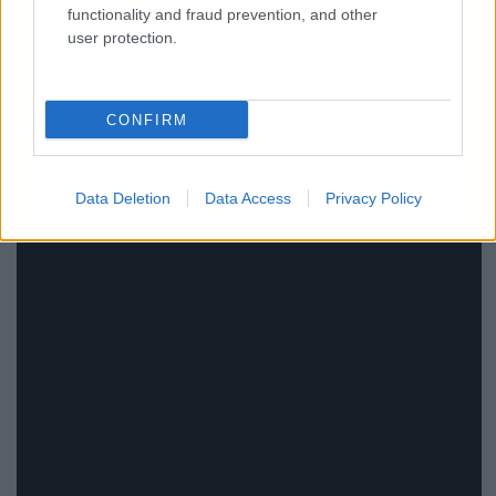
újrakiadást nem számoljuk, a The Phantom
functionality and fraud prevention, and other
Tomorrow lesz Lonny Eagleton nagylemezes
user protection.
debütálása a csapatnál.
CONFIRM
LOVE AND DEATH - Down
Data Deletion
Data Access
Privacy Policy