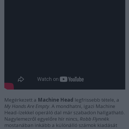
Megérkezett a
Machine Head
legfrissebb tétele, a
My Hands Are Empty
. A mondhatni, igazi Machine
Head-ízekkel operáló dal már szabadon hallgatható.
Nagylemezről egyelőre hír nincs,
Robb Flynn
ék
mostanában inkább a különálló számok kiadását