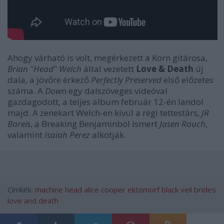
Ahogy várható is volt, megérkezett a Korn gitárosa,
Brian "Head" Welch
által vezetett
Love & Death
új
dala, a jövőre érkező
Perfectly Preserved
első előzetes
száma. A
Dow
n egy dalszöveges videóval
gazdagodott, a teljes album február 12-én landol
majd. A zenekart Welch-en kívül a régi tettestárs,
JR
Bareis
, a Breaking Benjaminból ismert
Jasen Rauch
,
valamint
Isaiah Perez
alkotják.
Címkék:
machine head
alice cooper
ektomorf
black veil brides
love and death