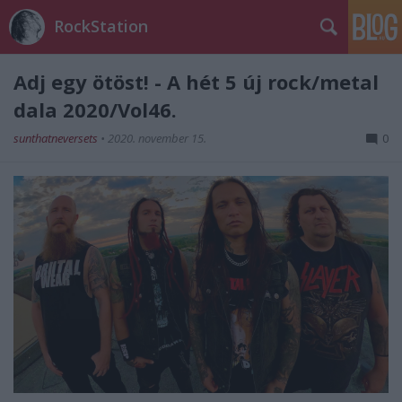
RockStation
Adj egy ötöst! - A hét 5 új rock/metal
dala 2020/Vol46.
sunthatneversets
•
2020. november 15.
0