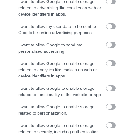
I want to allow Google to enable storage
related to advertising like cookies on web or
device identifiers in apps.
I want to allow my user data to be sent to
Google for online advertising purposes.
I want to allow Google to send me
personalized advertising.
I want to allow Google to enable storage
related to analytics like cookies on web or
device identifiers in apps.
I want to allow Google to enable storage
Sztorizós album lesz a
Black Veil Brides
következő
related to functionality of the website or app.
anyaga. A
The Phantom Tomorrow
című anyagon a
The Blackbird névre hallgató antihőst és a köré
I want to allow Google to enable storage
szerveződő, a korong nevét is adó csoportot mutatja
related to personalization.
majd be az ötös. A lenti klip, a
Scarlet Cross
az
anyaghoz készített, szintén sztorizós videósorozat
I want to allow Google to enable storage
első része. Ha a Re-Stich These Wounds című
related to security, including authentication