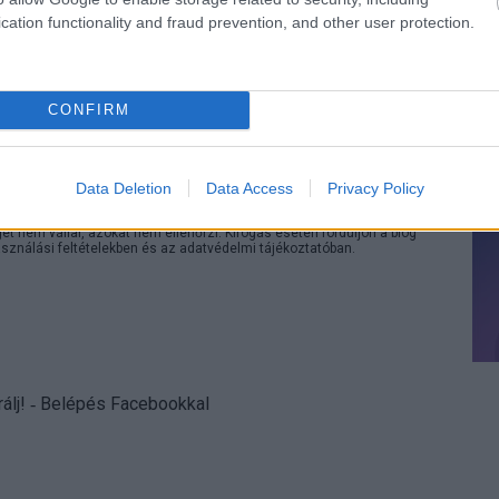
cation functionality and fraud prevention, and other user protection.
yzés trackback címe:
CONFIRM
n.blog.hu/api/trackback/id/16475362
Kommentek:
Data Deletion
Data Access
Privacy Policy
telmében felhasználói tartalomnak minősülnek, értük a
szolgáltatás
 nem vállal, azokat nem ellenőrzi. Kifogás esetén forduljon a blog
sználási feltételekben
és az
adatvédelmi tájékoztatóban
.
álj
! ‐
Belépés Facebookkal