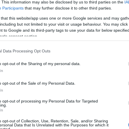
4. Solid Gold Hell
. This information may also be disclosed by us to third parties on the
IA
5. Be Forewarned
Participants
that may further disclose it to other third parties.
6. Mr. Destroyer
 that this website/app uses one or more Google services and may gath
 When the Wolf Sits
including but not limited to your visit or usage behaviour. You may click 
8. Death
 to Google and its third-party tags to use your data for below specifi
9. Situation
ogle consent section.
10. It’s Trash
orcycle (Straight to Hell)
l Data Processing Opt Outs
12. Learning to Die
e to the Void - Bonus Track
o opt-out of the Sharing of my personal data.
In
o opt-out of the Sale of my Personal Data.
In
to opt-out of processing my Personal Data for Targeted
ing.
In
o opt-out of Collection, Use, Retention, Sale, and/or Sharing
ersonal Data that Is Unrelated with the Purposes for which it
lected.