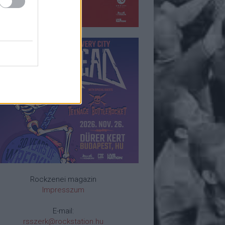
Rockzenei magazin
Impresszum
E-mail:
rsszerk@rockstation.hu