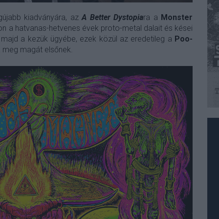
legújabb kiadványára, az
A Better Dystopia
ra a
Monster
n a hatvanas-hetvenes évek proto-metal dalait és kései
 majd a kezük ügyébe, ezek közül az eredetileg a
Poo-
 meg magát elsőnek.