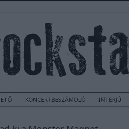
TETŐ
KONCERTBESZÁMOLÓ
INTERJÚ
 ad ki a Monster Magnet