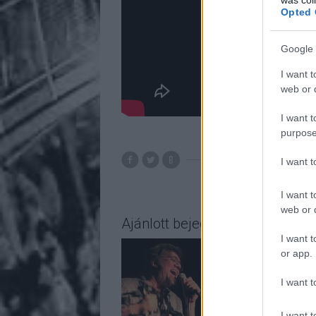
Opted 
Google 
I want t
web or d
I want t
purpose
I want 
I want t
web or d
Ajánlott bejegyzések:
I want t
or app.
I want t
I want t