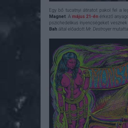
Egy bő tucatnyi átiratot pakol fel a 
Magnet
. A
május 21-én
érkező anyago
pszichedelikus ínyencségeket vesznek
Bah
által előadott
Mr. Destroyer
mutatta