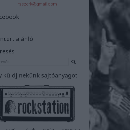
rsszerk@gmail.com
cebook
ncert ajánló
resés
y küldj nekünk sajtóanyagot
 elmúlt évek során rengeteg