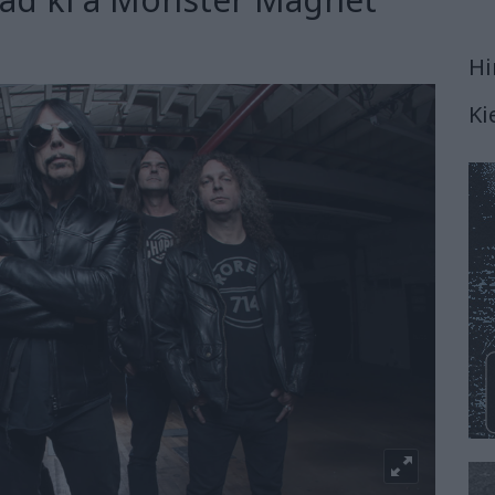
Hi
Ki