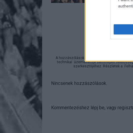
authenti
A bejeg
https://rockstatio
A hozzászólások a
vonatkozó jogszabályok
ér
technikai
üzemeltetője semmilyen felelősséget
szerkesztőjéhez. Részletek a
Felha
Nincsenek hozzászólások.
Kommentezéshez
lépj be
, vagy
regisztr