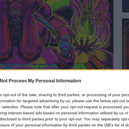
Not Process My Personal Information
to opt-out of the sale, sharing to third parties, or processing of your per
formation for targeted advertising by us, please use the below opt-out s
r selection. Please note that after your opt-out request is processed y
. The Diamond Mine
eing interest-based ads based on personal information utilized by us or
2. Born to Go
disclosed to third parties prior to your opt-out. You may separately opt-
. Epitaph for a Head
losure of your personal information by third parties on the IAB’s list of