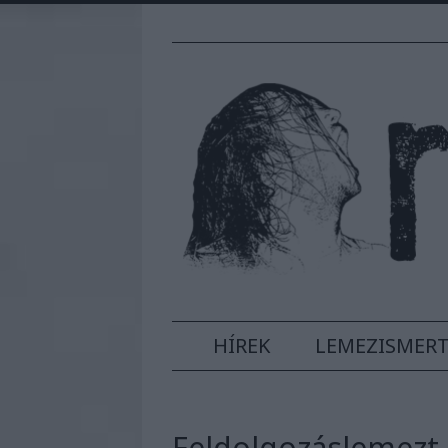
HÍREK
LEMEZISMER
Feldolgozáslemezt