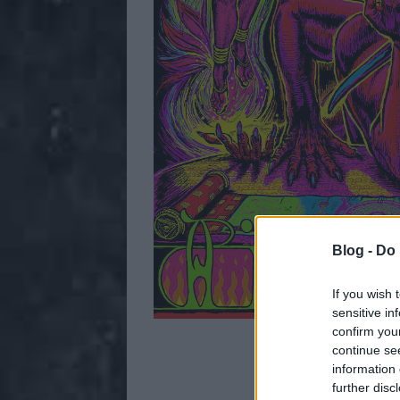
Blog -
Do 
If you wish 
sensitive in
confirm you
1
continue se
information 
3
further disc