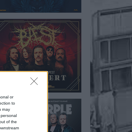
sonal or
ection to
ou may
 personal
out of the
 downstream