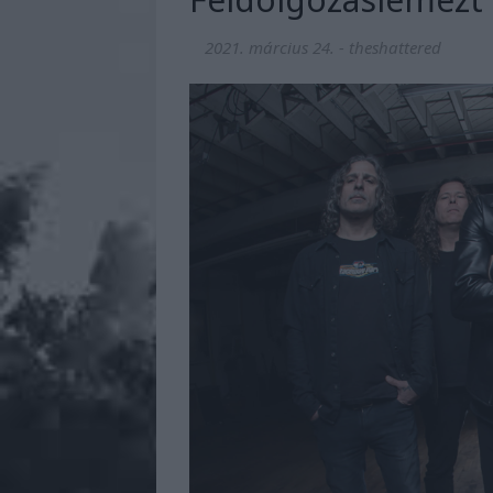
2021. március 24.
-
theshattered