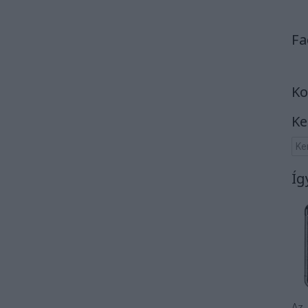
Fa
Ko
Ke
Íg
Az