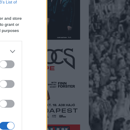
B’s List of
er and store
to grant or
ed purposes