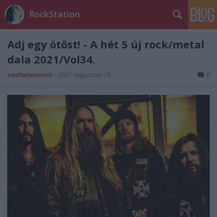
RockStation
Adj egy ötöst! - A hét 5 új rock/metal
dala 2021/Vol34.
sunthatneversets
•
2021. augusztus 29.
0