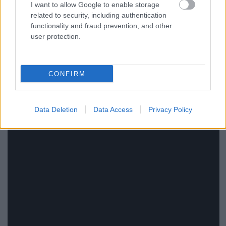
I want to allow Google to enable storage
ácsoltak, szóval tessék nézni is, nem csak hallgatni!
related to security, including authentication
functionality and fraud prevention, and other
user protection.
ME AND THAT MAN - Got Your Tongue
feat. Chris Georgiadis
CONFIRM
Data Deletion
Data Access
Privacy Policy