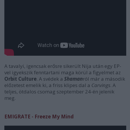
A tavalyi, igencsak erősre sikerült Nija után egy EP-
vel igyekszik fenntartani maga körül a figyelmet az
Orbit Culture
. A svédek a
Shaman
ról már a második
előzetest emelik ki, a friss klipes dal a
Carvings
. A
teljes, ötdalos csomag szeptember 24-én jelenik
meg.
EMIGRATE - Freeze My Mind