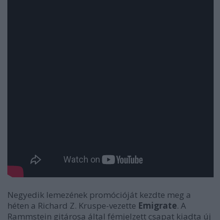
Negyedik lemezének promócióját kezdte meg a
héten a Richard Z. Kruspe-vezette
Emigrate
. A
Rammstein gitárosa által fémjelzett csapat kiadta új