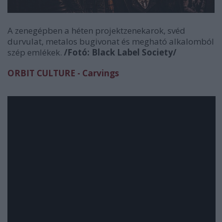
A zenegépben a héten projektzenekarok, svéd
durvulat, metalos bugivonat és megható alkalomból
szép emlékek.
/Fotó: Black Label Society/
ORBIT CULTURE - Carvings