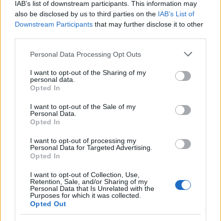
IAB’s list of downstream participants. This information may
also be disclosed by us to third parties on the
IAB’s List of
Downstream Participants
that may further disclose it to other
third parties.
Bemutatta a korábban megígért dalát, az
Please note that this website/app uses one or more Google
Personal Data Processing Opt Outs
Emlékszem
et az
AWS
. A Siklósi Örs emlékkoncertjére
services and may gather and store information including but
készülő zenekar (Facebook esemény
ITT
) a Road
not limited to your visit or usage behaviour. You may click to
I want to opt-out of the Sharing of my
Movie projekthez készítette el annak idején a nótát,
personal data.
grant or deny consent to Google and its third-party tags to
Opted In
ez az egyike annak a három számnak, amit az év
use your data for below specified purposes in below Google
elején elhunyt frontemberük teljes egészében
consent section.
I want to opt-out of the Sale of my
felénekelt.
Personal Data.
Opted In
I want to opt-out of processing my
BLACK LABEL SOCIETY - Set You Free
Personal Data for Targeted Advertising.
Opted In
I want to opt-out of Collection, Use,
Retention, Sale, and/or Sharing of my
Personal Data that Is Unrelated with the
Purposes for which it was collected.
Opted Out