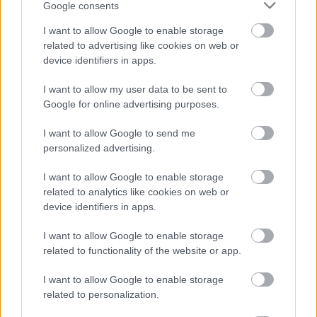
Google consents
I want to allow Google to enable storage
related to advertising like cookies on web or
device identifiers in apps.
I want to allow my user data to be sent to
Google for online advertising purposes.
I want to allow Google to send me
personalized advertising.
I want to allow Google to enable storage
related to analytics like cookies on web or
device identifiers in apps.
I want to allow Google to enable storage
Elindul a bugivonat, beindította a november 26-án
related to functionality of the website or app.
megjelenő új albumának, a
Doom Crew Inc.
-nek az
I want to allow Google to enable storage
első előzetes dalát a
Black Label Society
. Zakk
related to personalization.
Wylde-ék a
Set You Free
-hez egy jópofa, az ötvenes-
hatvanas évek horrorfilmjeire emlékeztető klipet