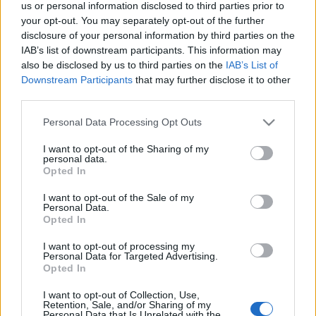
us or personal information disclosed to third parties prior to
Mike Patton (@officialmikepatton) által megosztott bejegyzés
your opt-out. You may separately opt-out of the further
disclosure of your personal information by third parties on the
IAB’s list of downstream participants. This information may
also be disclosed by us to third parties on the
IAB’s List of
Downstream Participants
that may further disclose it to other
third parties.
Please note that this website/app uses one or more Google
Personal Data Processing Opt Outs
services and may gather and store information including but
not limited to your visit or usage behaviour. You may click to
I want to opt-out of the Sharing of my
personal data.
grant or deny consent to Google and its third-party tags to
Opted In
use your data for below specified purposes in below Google
consent section.
I want to opt-out of the Sale of my
Personal Data.
Opted In
A bejegyzés megtekintése az Instagramon
I want to opt-out of processing my
Faith No More (@faithnomore) által megosztott bejegyzés
Personal Data for Targeted Advertising.
Opted In
I want to opt-out of Collection, Use,
Retention, Sale, and/or Sharing of my
Personal Data that Is Unrelated with the