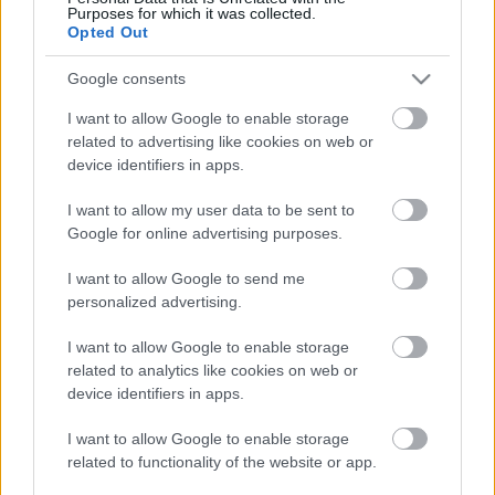
Purposes for which it was collected.
Címkék:
faith no more
mike patton
mr bungle
Opted Out
Google consents
I want to allow Google to enable storage
Ajánlott bejegyzések:
related to advertising like cookies on web or
device identifiers in apps.
I want to allow my user data to be sent to
Jövőre visszatérhet a Faith No More!
Google for online advertising purposes.
I want to allow Google to send me
personalized advertising.
Nézze meg az ember! - Mike Patton
vendégszerepel Jehhny Beth új dalában
I want to allow Google to enable storage
related to analytics like cookies on web or
device identifiers in apps.
I want to allow Google to enable storage
A Mr. Bungle-lel zenélt M. Shadows
related to functionality of the website or app.