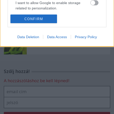
I want to allow Google to enable storage
related to personalization.
Így szólt Mike Patton és az Avett
Brothers első közös koncertje New
I want to allow Google to enable storage
CONFIRM
Yorkban
related to security, including authentication
functionality and fraud prevention, and other
user protection.
Data Deletion
Data Access
Privacy Policy
Esélytelen a Faith No More visszatérése?
Szólj hozzá!
A hozzászóláshoz be kell lépned!