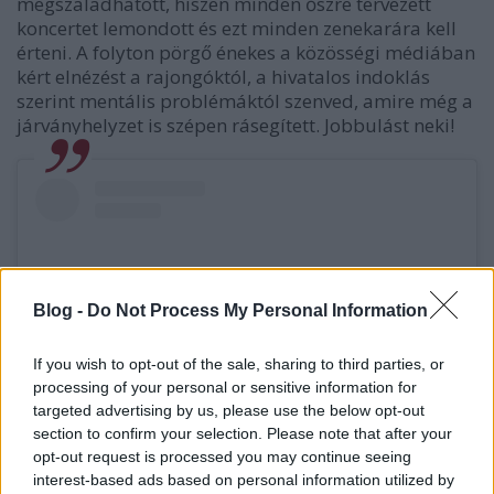
megszaladhatott, hiszen minden őszre tervezett
koncertet lemondott és ezt minden zenekarára kell
érteni. A folyton pörgő énekes a közösségi médiában
kért elnézést a rajongóktól, a hivatalos indoklás
szerint mentális problémáktól szenved, amire még a
járványhelyzet is szépen rásegített. Jobbulást neki!
Blog -
Do Not Process My Personal Information
If you wish to opt-out of the sale, sharing to third parties, or
processing of your personal or sensitive information for
targeted advertising by us, please use the below opt-out
section to confirm your selection. Please note that after your
opt-out request is processed you may continue seeing
A bejegyzés megtekintése az Instagramon
interest-based ads based on personal information utilized by