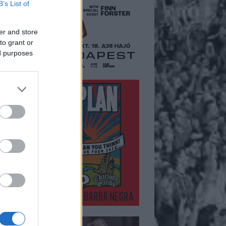
B’s List of
er and store
to grant or
ed purposes