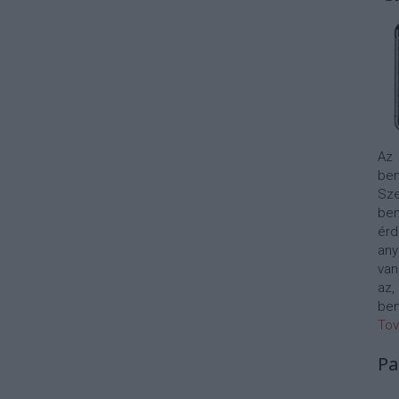
Az
bem
Sze
be
érd
any
van
az,
bem
Tov
Pa