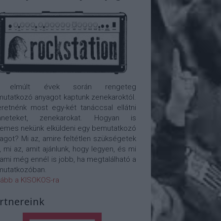
 elmúlt évek során rengeteg
utatkozó anyagot kaptunk zenekaroktól.
retnénk most egy-két tanáccsal ellátni
nneteket, zenekarokat. Hogyan is
emes nekünk elküldeni egy bemutatkozó
agot? Mi az, amire feltétlen szükségetek
, mi az, amit ajánlunk, hogy legyen, és mi
 ami még ennél is jobb, ha megtalálható a
utatkozóban.
ább a KISOKOS-ra
rtnereink