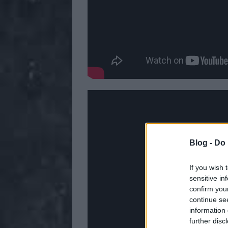
Blog -
Do 
If you wish 
sensitive in
confirm you
continue se
information 
further disc