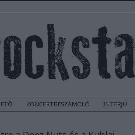
TETŐ
KONCERTBESZÁMOLÓ
INTERJÚ
tre a Deez Nuts és a Kublai