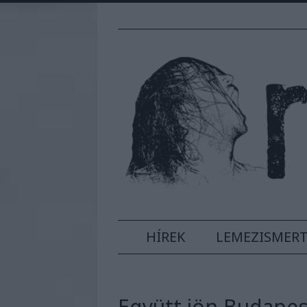
HÍREK
LEMEZISMER
Együtt jön Budapes