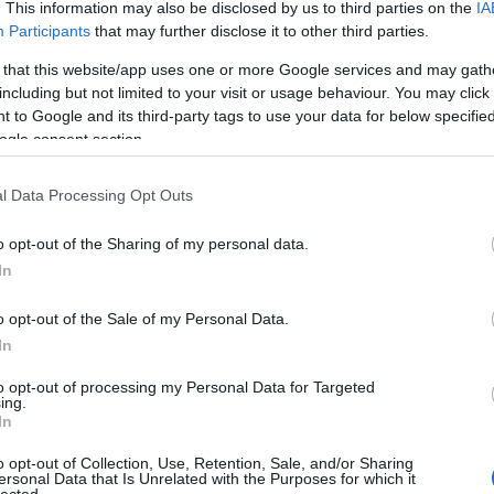
. This information may also be disclosed by us to third parties on the
IA
Participants
that may further disclose it to other third parties.
 that this website/app uses one or more Google services and may gath
including but not limited to your visit or usage behaviour. You may click 
 to Google and its third-party tags to use your data for below specifi
ogle consent section.
cebook eseménye
ITT
érhető el.
l Data Processing Opt Outs
Szólj hozzá!
o opt-out of the Sharing of my personal data.
deez nuts
kublai khan
unity-tx
rising insane
In
o opt-out of the Sale of my Personal Data.
In
to opt-out of processing my Personal Data for Targeted
ing.
In
o opt-out of Collection, Use, Retention, Sale, and/or Sharing
ersonal Data that Is Unrelated with the Purposes for which it
lected.