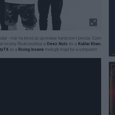
at - már ha bírod az újvonalas hardcore-t persze. Ezen
el kicsiny fővárosunkba a
Deez Nuts
és a
Kublai Khan
,
tyTX
és a
Rising Insane
melegíti majd be a színpadot.