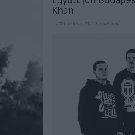
Khan
2021. október 01.
-
theshattered