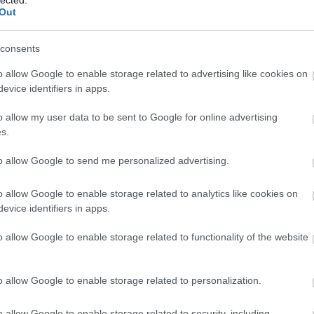
Out
yzés trackback címe:
consents
n.blog.hu/api/trackback/id/16705532
o allow Google to enable storage related to advertising like cookies on
evice identifiers in apps.
Kommentek:
o allow my user data to be sent to Google for online advertising
telmében felhasználói tartalomnak minősülnek, értük a
szolgáltatás
s.
 nem vállal, azokat nem ellenőrzi. Kifogás esetén forduljon a blog
sználási feltételekben
és az
adatvédelmi tájékoztatóban
.
to allow Google to send me personalized advertising.
o allow Google to enable storage related to analytics like cookies on
evice identifiers in apps.
o allow Google to enable storage related to functionality of the website
álj
! ‐
Belépés Facebookkal
o allow Google to enable storage related to personalization.
o allow Google to enable storage related to security, including