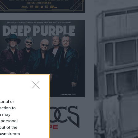
sonal or
ection to
ou may
 personal
out of the
 downstream