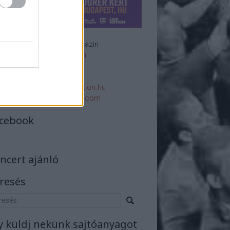
Rockzenei magazin
Impresszum
E-mail:
rsszerk@rockstation.hu
rsszerk@gmail.com
cebook
ncert ajánló
resés
y küldj nekünk sajtóanyagot