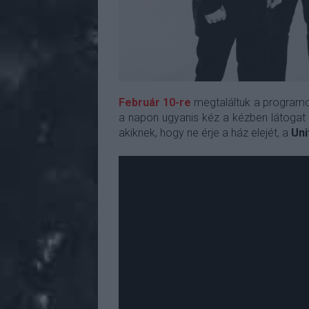
Február 10-re
megtaláltuk a programod
a napon ugyanis kéz a kézben látogat 
akiknek, hogy ne érje a ház elejét, a
Uni