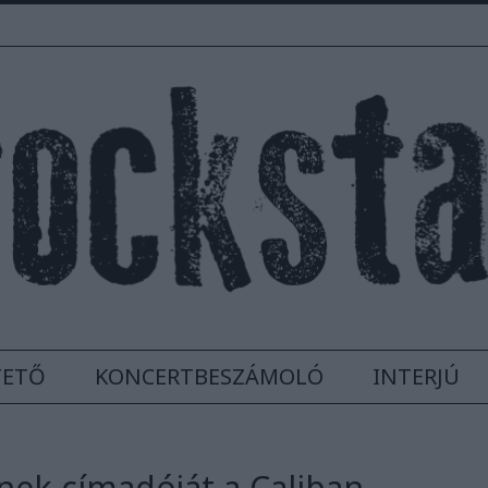
TETŐ
KONCERTBESZÁMOLÓ
INTERJÚ
nek címadóját a Caliban