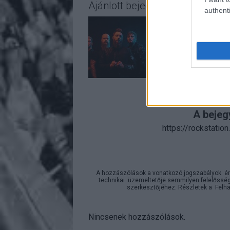
Ajánlott bejegyzések:
authenti
A bejeg
https://rockstatio
A hozzászólások a
vonatkozó jogszabályok
ér
technikai
üzemeltetője semmilyen felelősséget
szerkesztőjéhez. Részletek a
Felha
Nincsenek hozzászólások.