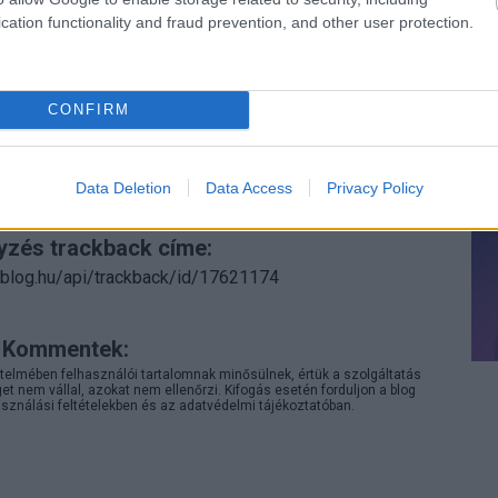
cation functionality and fraud prevention, and other user protection.
CONFIRM
Data Deletion
Data Access
Privacy Policy
yzés trackback címe:
n.blog.hu/api/trackback/id/17621174
Kommentek:
telmében felhasználói tartalomnak minősülnek, értük a
szolgáltatás
 nem vállal, azokat nem ellenőrzi. Kifogás esetén forduljon a blog
sználási feltételekben
és az
adatvédelmi tájékoztatóban
.