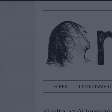
HÍREK
LEMEZISMER
Kiadta az új lemezé