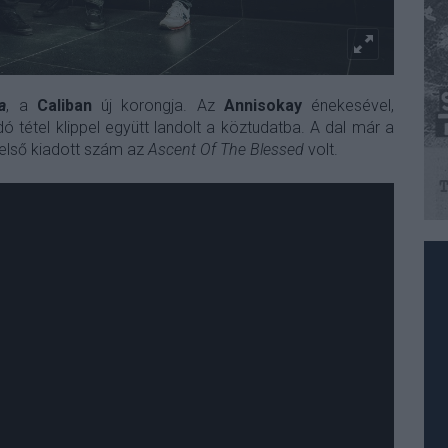
a
, a
Caliban
új korongja. Az
Annisokay
énekesével,
dó tétel klippel együtt landolt a köztudatba. A dal már a
 első kiadott szám az
Ascent Of The Blessed
volt.