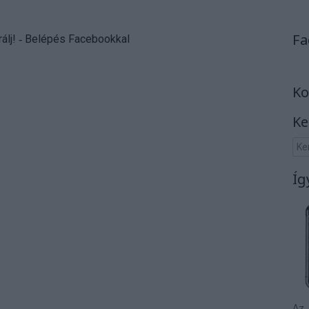
Fa
álj
! ‐
Belépés Facebookkal
Ko
Ke
Íg
Az