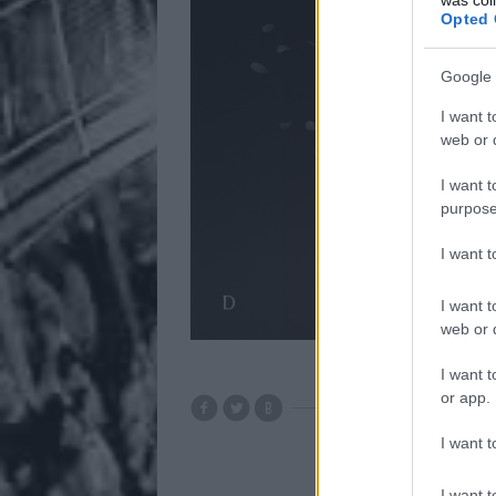
Opted 
Google 
I want t
web or d
I want t
purpose
I want 
I want t
web or d
I want t
or app.
I want t
I want t