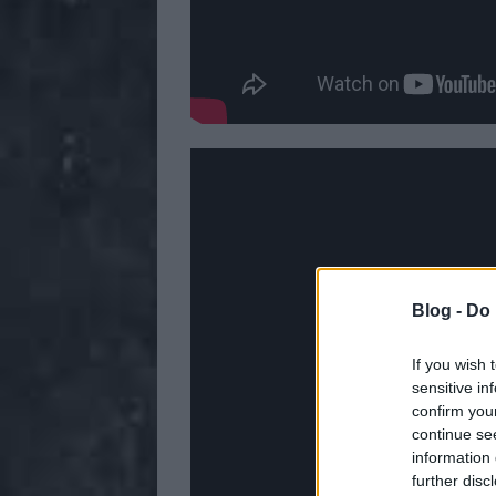
Blog -
Do 
If you wish 
sensitive in
confirm you
continue se
information 
further disc