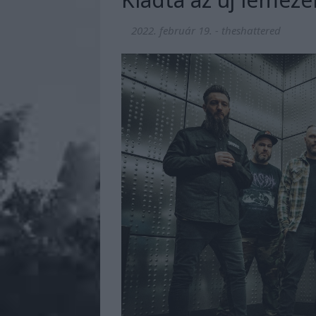
2022. február 19.
-
theshattered