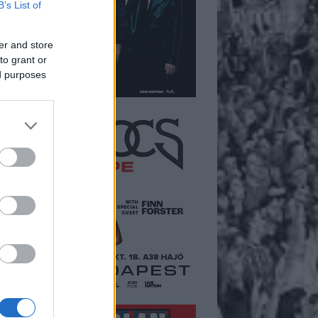
B’s List of
er and store
to grant or
ed purposes