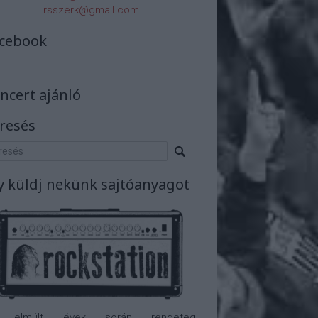
rsszerk@gmail.com
cebook
ncert ajánló
resés
y küldj nekünk sajtóanyagot
 elmúlt évek során rengeteg