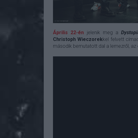
Április 22-én
jelenik meg a
Dystopi
Christoph Wieczorek
kel felvett címa
második bemutatott dal a lemezről, az