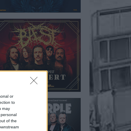
sonal or
ection to
ou may
 personal
out of the
 downstream