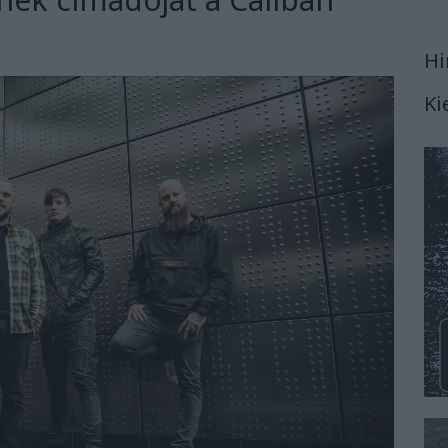
Hi
Ki