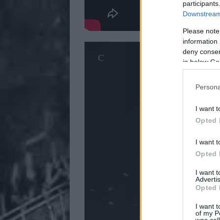
participants
Downstream 
Please note
information 
deny consent
in below Go
Persona
I want t
Opted 
I want t
Opted 
I want 
Advertis
Opted 
I want t
of my P
was col