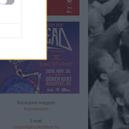
Rockzenei magazin
Impresszum
E-mail:
rsszerk@rockstation.hu