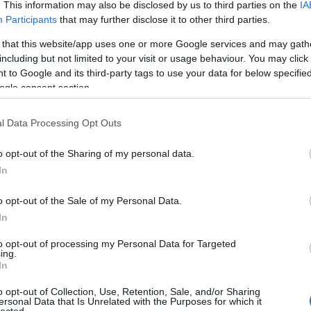
mra a lejátszási listáim random "hmmmm ez jó szám
. This information may also be disclosed by us to third parties on the
IA
az évek alatt, hogy tudatosan hallgattam végig egész
Participants
that may further disclose it to other third parties.
csolatban, hogy a 12 dalból 9-10-et külön-külön vettek
 that this website/app uses one or more Google services and may gath
galmas lehet így kiadni egy lemezt. Az első és egyben
including but not limited to your visit or usage behaviour. You may click 
fe.
Nem finomkodtak a kanadaiak egyből belecsaptak a
 to Google and its third-party tags to use your data for below specifi
kotás, kemény és intenzív kedved lesz a végére törni és
ogle consent section.
z. Az
I Am The Weapon
tovább viszi a fonalat azonban a
mos könnyen dúdolható dalt eredményez. Vakon is
z (erről jut eszembe, meg kellene takarítani a
l Data Processing Opt Outs
reműködött
Lukas Rossi
a CBS televízió Rock Star című
es hangszínekkel teli dal amely biztosan megragadja a
o opt-out of the Sharing of my personal data.
ezdése tetszett aztán valahol a közepén átcsapott egy
In
ra, mert ez egy fontos dal. Ez volt a harmadik kislemez a
ól. A hozzá készült klip a Kentucky állambeli Mayfield
o opt-out of the Sale of my Personal Data.
r 10-én egy EF4-es tornádó sújtott. A tornádó Nyugat-
In
eld volt az egyik legsúlyosabban érintett terület. A klipet
to opt-out of processing my Personal Data for Targeted
án komoly dal, amely minden egyes másodpercében át is
ing.
.
In
o opt-out of Collection, Use, Retention, Sale, and/or Sharing
ersonal Data that Is Unrelated with the Purposes for which it
lected.