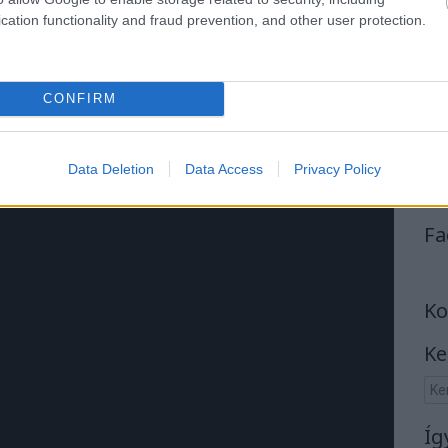
jtettem gyorsan. Meglehetősen hullámzó a
Souvenirs
nem
cation functionality and fraud prevention, and other user protection.
nban ennek köszönhetően végig magán tartja a figyelmet.
ék. A
No Tomorrow
az első másodpercekben magával
ritmusra mozogsz. Könnyed slágergyanús dal, még ha
CONFIRM
Data Deletion
Data Access
Privacy Policy
Fa
Ko
Ke
Íg