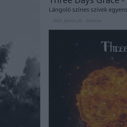
Lángoló színes szívek egyen
2022. június 20.
-
Elisorne