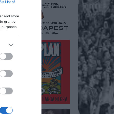
B’s List of
er and store
to grant or
ed purposes