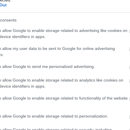
Out
consents
o allow Google to enable storage related to advertising like cookies on
evice identifiers in apps.
o allow my user data to be sent to Google for online advertising
s.
to allow Google to send me personalized advertising.
o allow Google to enable storage related to analytics like cookies on
evice identifiers in apps.
o allow Google to enable storage related to functionality of the website
y erőteljes riffsorozatokkal színezett sötétebb dal,
am itt ott, hogy erősen emlékeztet a refrén egy korábbi
o allow Google to enable storage related to personalization.
esebb rajongókra bízom. Elérkeztünk az album feléhez
zalmas poént elsütni itt, de egyből láttam magam előtt a
o allow Google to enable storage related to security, including