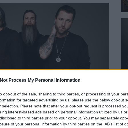
Not Process My Personal Information
to opt-out of the sale, sharing to third parties, or processing of your per
formation for targeted advertising by us, please use the below opt-out s
r selection. Please note that after your opt-out request is processed y
eing interest-based ads based on personal information utilized by us or
tt Walst
énekessel és ez az első olyan albumuk, amely
disclosed to third parties prior to your opt-out. You may separately opt-
éhez képest. Persze most érthető a hosszabb kihagyás.
losure of your personal information by third parties on the IAB’s list of