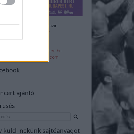
Rockzenei magazin
Impresszum
E-mail:
rsszerk@rockstation.hu
rsszerk@gmail.com
cebook
ncert ajánló
resés
y küldj nekünk sajtóanyagot