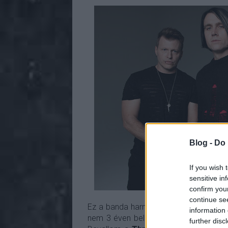
Blog -
Do 
If you wish 
sensitive in
confirm you
continue se
Ez a banda harmadik stúdióalbuma
Ma
information 
nem 3 éven belül jelent meg az elődj
further disc