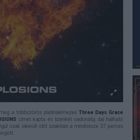
t meg
a többszörös platinalemezes
Three Days Grace
OSIONS
címet kapta és tizenkét vadonatúj dal hallható
égül csak sikerült időt szakítani a mindössze 37 perces
mögött.