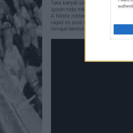
Taka kártyát szóval inkább el is fele
authenti
igazán tudja milyen is akar lenni, azo
A félidős robbanást remekül felépített
ragad és azon kapod magad, hogy a 
témáját tekintve nem is túl vidám.