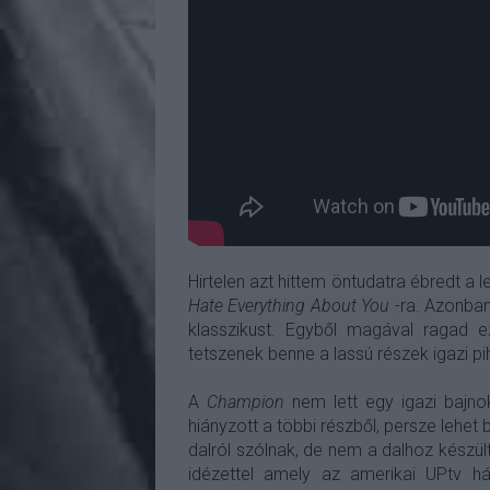
Hirtelen azt hittem öntudatra ébredt a l
Hate Everything About You
-ra. Azonba
klasszikust. Egyből magával ragad ez
tetszenek benne a lassú részek igazi p
A
Champion
nem lett egy igazi bajno
hiányzott a többi részből, persze leh
dalról szólnak, de nem a dalhoz készül
idézettel amely az amerikai UPtv há