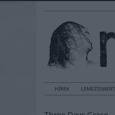
HÍREK
LEMEZISMER
Three Days Grace -