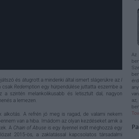
Az
bem
Sze
be
ejátszó és átugrott a mindenki által ismert slágerükre az
I
érd
n csak
Redemption
egy húrpendülése juttatta eszembe a
any
 a szintén melankolikusabb és letisztult dal, nagyon
van
ihenés a lemezen.
az,
bem
Tov
k alkotás. A refrén jó meg is ragad, de valami nekem
et bennem van a hiba. Imádom az olyan kezdéseket amik a
Pa
tek. A
Chain of Abuse
is egy ilyennel indít méghozzá egy
lózat 2015-ös, a zaklatással kapcsolatos társadalmi