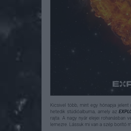
Kicsivel több, mint egy hónapja jelen
hetedik stúdióalbuma, amely az
EXPL
rajta. A nagy nyár elejei rohanásban v
lemezre. Lássuk mi van a szép borító 