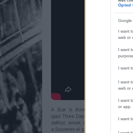
Opted 
Google 
I want t
web or d
I want t
purpose
I want 
I want t
web or d
I want t
or app.
A
Scar Is Born
gyorsan átvált, ez eg
igazi Three Days Grace
érzés. olvast
I want t
dalhoz, ennek megállapítását a lelk
a
Souvenirs
-el szerettem volna egy bor
I want t