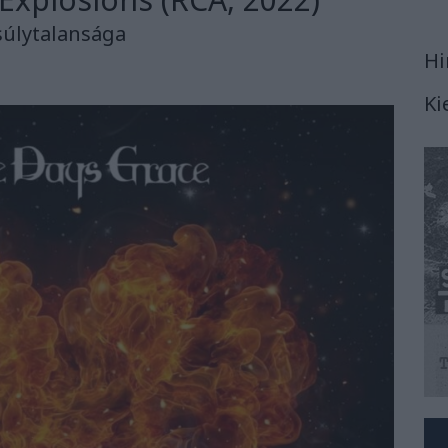
súlytalansága
Hi
Ki