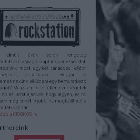
 elmúlt évek során rengeteg
utatkozó anyagot kaptunk zenekaroktól.
retnénk most egy-két tanáccsal ellátni
nneteket, zenekarokat. Hogyan is
emes nekünk elküldeni egy bemutatkozó
agot? Mi az, amire feltétlen szükségetek
, mi az, amit ajánlunk, hogy legyen, és mi
 ami még ennél is jobb, ha megtalálható a
utatkozóban.
ább a KISOKOS-ra
rtnereink