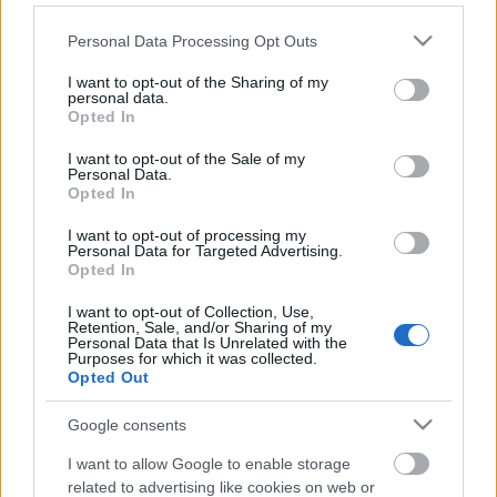
Please note that this website/app uses one or more Google
Personal Data Processing Opt Outs
services and may gather and store information including but
not limited to your visit or usage behaviour. You may click to
I want to opt-out of the Sharing of my
Címkék:
whitesnake
personal data.
grant or deny consent to Google and its third-party tags to
Opted In
use your data for below specified purposes in below Google
consent section.
I want to opt-out of the Sale of my
Personal Data.
Opted In
Ajánlott bejegyzések:
I want to opt-out of processing my
Personal Data for Targeted Advertising.
Opted In
Búcsút int a színpadnak David Coverdale
I want to opt-out of Collection, Use,
Retention, Sale, and/or Sharing of my
Personal Data that Is Unrelated with the
Purposes for which it was collected.
Opted Out
Glenn Hughes visszavonul a
koncertezéstől
Google consents
I want to allow Google to enable storage
related to advertising like cookies on web or