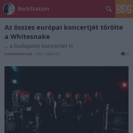
RockStation
Az összes európai koncertjét törölte
a Whitesnake
... a budapesti koncertet is
sunthatneversets
•
2022. július 02.
0