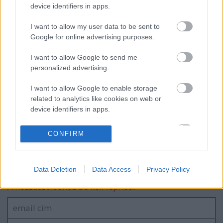
Megvannak a Megadeth-búcsúturné
device identifiers in apps.
európai állomásai
I want to allow my user data to be sent to
Google for online advertising purposes.
I want to allow Google to send me
Folytatódik a Slipknot szappanopera
personalized advertising.
I want to allow Google to enable storage
related to analytics like cookies on web or
Primus @ Barba Negra, 2026. augusztus
device identifiers in apps.
4.
I want to allow Google to enable storage
CONFIRM
related to functionality of the website or app.
I want to allow Google to enable storage
Szólj hozzá!
Data Deletion
Data Access
Privacy Policy
related to personalization.
A hozzászóláshoz be kell lépned!
I want to allow Google to enable storage
related to security, including authentication
functionality and fraud prevention, and other
user protection.