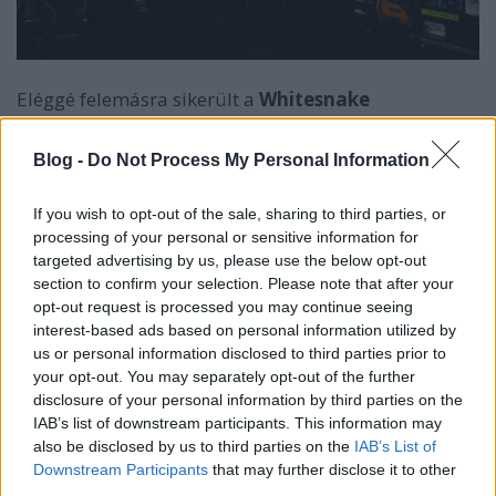
Eléggé felemásra sikerült a
Whitesnake
búcsúturnéja. Most úgy néz ki jó pár helyen még a
búcsú sem sikerül. A turnén először Reb Beach
Blog -
Do Not Process My Personal Information
gitáros hagyott ki néhány koncertet egészszégügyi
problémák miatt, de Tommy Aldridge dobos is
If you wish to opt-out of the sale, sharing to third parties, or
hagyott ki koncertet. Ezt követően David Coverdale
processing of your personal or sensitive information for
énekes kapott komoly légúti fertőzést, amely miatt
targeted advertising by us, please use the below opt-out
több koncertet is lemondtak a budapesti fellépés
section to confirm your selection. Please note that after your
előtt, úgyhogy reménykedhettünk, hogy hátha a
opt-out request is processed you may continue seeing
budapesti koncert nem kerül bele a sorba. Sajnos
interest-based ads based on personal information utilized by
De!
A Whitesnake hivatalosan is bejelentette
, hogy
us or personal information disclosed to third parties prior to
nem tartják meg a hátralévő turnéállomásokat.
your opt-out. You may separately opt-out of the further
Hogy azokat később pótolják-e, arról még nincs
disclosure of your personal information by third parties on the
információ.
IAB’s list of downstream participants. This information may
also be disclosed by us to third parties on the
IAB’s List of
Downstream Participants
that may further disclose it to other
third parties.