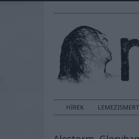
HÍREK
LEMEZISMER
Alestorm, Gloryha