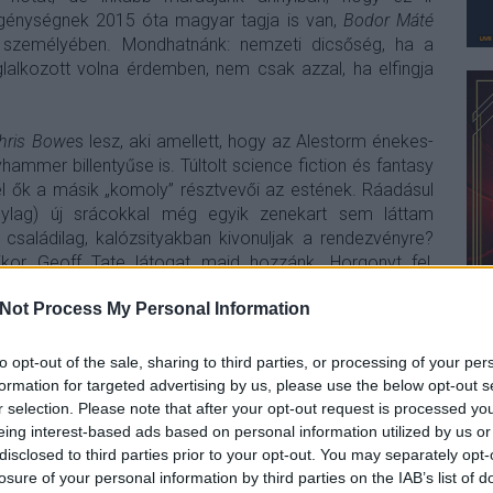
egénységnek 2015 óta magyar tagja is van,
Bodor Máté
s személyében. Mondhatnánk: nemzeti dicsőség, ha a
alkozott volna érdemben, nem csak azzal, ha elfingja
hris Bowe
s lesz, aki amellett, hogy az Alestorm énekes-
hammer billentyűse is. Túltolt science fiction és fantasy
kel ők a másik „komoly” résztvevői az estének. Ráadásul
nylag) új srácokkal még egyik zenekart sem láttam
 családilag, kalózsityakban kivonuljak a rendezvényre?
kor Geoff Tate látogat majd hozzánk. Horgonyt fel,
Not Process My Personal Information
vennék" kommentek, miközben eltűntek az „eladnék"
 pár száz méteres sor a teltház egyértelmű jele volt. A
to opt-out of the sale, sharing to third parties, or processing of your per
enet, de a
Rumahoy
produkciójának elejét így is ruhatári
formation for targeted advertising by us, please use the below opt-out s
r selection. Please note that after your opt-out request is processed y
eing interest-based ads based on personal information utilized by us or
disclosed to third parties prior to your opt-out. You may separately opt-
losure of your personal information by third parties on the IAB’s list of