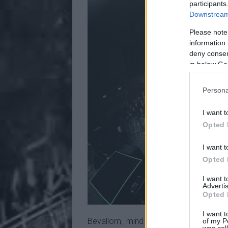
participants
Downstream 
Please note
information 
deny consent
in below Go
Persona
I want t
Opted 
I want t
Opted 
I want 
Advertis
Opted 
I want t
Bevallom, mind elhelyezkedés, mind 
of my P
was col