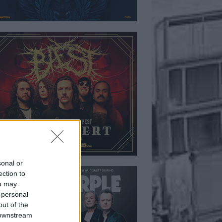
sonal or
ection to
ou may
 personal
out of the
 downstream