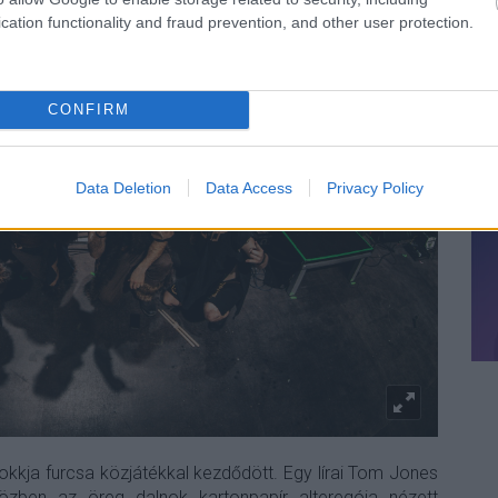
cation functionality and fraud prevention, and other user protection.
CONFIRM
Data Deletion
Data Access
Privacy Policy
okkja furcsa közjátékkal kezdődött. Egy lírai Tom Jones
özben az öreg dalnok kartonpapír alteregója nézett