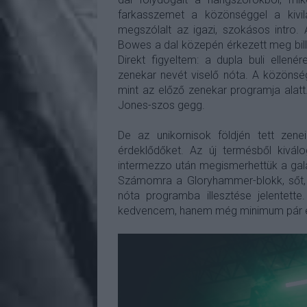
farkasszemet a közönséggel a kivilá
megszólalt az igazi, szokásos intro.
Bowes a dal közepén érkezett meg bil
Direkt figyeltem: a dupla buli ellen
zenekar nevét viselő nóta. A közönsé
mint az előző zenekar programja alatt
Jones-szos gegg.
De az unikornisok földjén tett zen
érdeklődőket. Az új termésből kivál
intermezzo után megismerhettük a gala
Számomra a Gloryhammer-blokk, sőt, 
nóta programba illesztése jelentet
kedvencem, hanem még minimum pár 