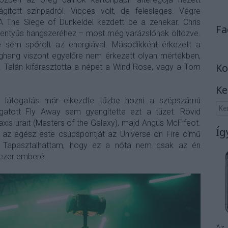
gított színpadról. Vicces volt, de felesleges. Végre
 A The Siege of Dunkeldel kezdett be a zenekar. Chris
Fa
lentyűs hangszeréhez – most még varázslónak öltözve.
ére sem spórolt az energiával. Másodikként érkezett a
ghang viszont egyelőre nem érkezett olyan mértékben,
Ko
. Talán kifárasztotta a népet a Wind Rose, vagy a Tom
Ke
ei látogatás már elkezdte tűzbe hozni a szépszámú
ogatott Fly Away sem gyengítette ezt a tüzet. Rövid
xis urait (Masters of the Galaxy), majd Angus McFifeot.
Íg
az egész este csúcspontját az Universe on Fire című
te. Tapasztalhattam, hogy ez a nóta nem csak az én
ezer emberé.
Az