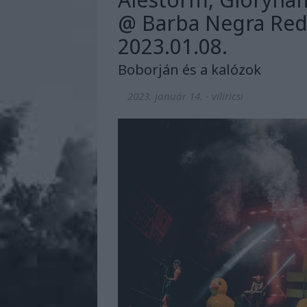
@ Barba Negra Red
2023.01.08.
Boborján és a kalózok
2023. január 14.
-
viliricsi