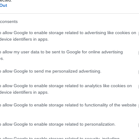
 a csepeli „sátor" vagy másfélszer annyi rajongót képes
Out
eofelvételből is következtetni lehetett volna a (szintén)
a". Hátul a led falon egy majom tankóharmonikált, még
consents
 „Viszkis" közös gyermekei lettek volna sí maszkban,
ektikus volt. Mintha a 80-as, 90-es évek disco-technóját
o allow Google to enable storage related to advertising like cookies on
t megkoronázva egy „űrlény" is beszaladt a színpadra, a
evice identifiers in apps.
ozgáskultúrával. Hogy miért éppen egy Erdei partyról
maradt, mint az űrlények (nem) létezése. Mivel Rumahoyék
o allow my user data to be sent to Google for online advertising
sott ösvényen járnak, lehetséges, hogy ezzel az örök
s.
Hangulat alapozóként viszont nagyon beváltak ezen az
to allow Google to send me personalized advertising.
tálja, ahogy várható volt, élőben jobban hasított. A
o allow Google to enable storage related to analytics like cookies on
volna őket az amúgyis bazi hosszú programból. A hiba
evice identifiers in apps.
sak hogy többen feszítettek a zenekar nevét hirdető
 nótákat. Az olaszok Budapesten uszkve negyven percen
o allow Google to enable storage related to functionality of the website
en.
o allow Google to enable storage related to personalization.
o allow Google to enable storage related to security, including