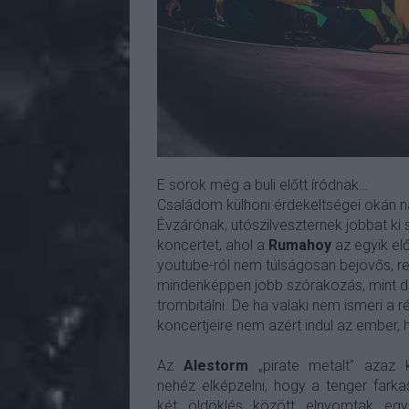
E sorok még a buli előtt íródnak…
Családom külhoni érdekeltségei okán n
Évzárónak, utószilveszternek jobbat ki s
koncertet, ahol a
Rumahoy
az egyik elő
youtube-ról nem túlságosan bejövős, r
mindenképpen jobb szórakozás, mint 
trombitálni. De ha valaki nem ismeri a
koncertjeire nem azért indul az ember, 
Az
Alestorm
„pirate metalt” azaz k
nehéz elképzelni, hogy a tenger farka
két öldöklés között elnyomtak egy