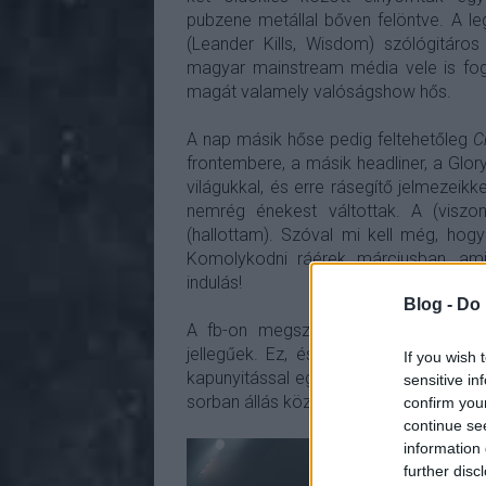
pubzene metállal bőven felöntve. A l
(Leander Kills, Wisdom) szólógitáro
magyar mainstream média vele is fogl
magát valamely valóságshow hős.
A nap másik hőse pedig feltehetőleg
C
frontembere, a másik headliner, a Glory
világukkal, és erre rásegítő jelmezeik
nemrég énekest váltottak. A (viszo
(hallottam). Szóval mi kell még, hogy
Komolykodni ráérek márciusban, ami
indulás!
Blog -
Do 
A fb-on megszaporodtak a „jegyet 
jellegűek. Ez, és a helyszín előtti jó
If you wish 
kapunyitással egyidejűleg beindult a m
sensitive in
sorban állás közben élvezhettük.
confirm you
continue se
information 
further disc