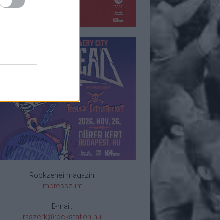
Rockzenei magazin
Impresszum
E-mail:
rsszerk@rockstation.hu