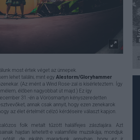
álunk most értek véget az ünnepek.
em lehet találni, mint egy
Alestorm/Gloryhammer
zenekar. (Az imént a Wind Rose-zal is kísérleteztem. Így
emélem, élőben nagyobbat üt majd.) Ez így
december 31.-én a Vörösmartyn kényszeredetten
 résztvevőket, annak csak annyit, hogy ezen zenekarok
hogy az élet értelmét célzó kérdéseire választ kapjon.
alózos folk metalt tűzött halálfejes zászlajára. Azt
sainak hajdan lehetett-e valamiféle muzsikája, mondjuk
 nótát, de inkább maradjunk annyiban, hogy ez ír