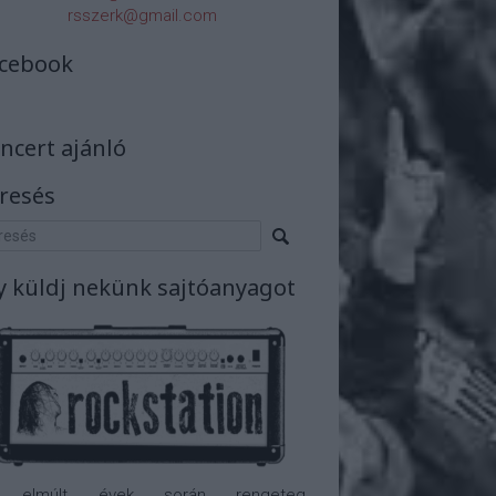
rsszerk@gmail.com
cebook
ncert ajánló
resés
y küldj nekünk sajtóanyagot
 elmúlt évek során rengeteg