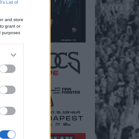
B’s List of
er and store
to grant or
ed purposes