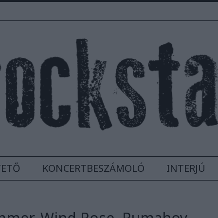
TETŐ
KONCERTBESZÁMOLÓ
INTERJÚ
mmer, Wind Rose, Rumahoy