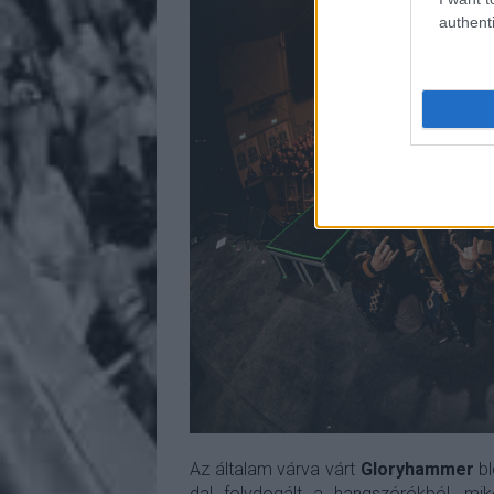
authenti
Az általam várva várt
Gloryhammer
bl
dal folydogált a hangszórókból, mik