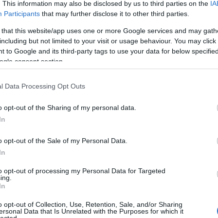
. This information may also be disclosed by us to third parties on the
IA
Participants
that may further disclose it to other third parties.
 that this website/app uses one or more Google services and may gath
including but not limited to your visit or usage behaviour. You may click 
 to Google and its third-party tags to use your data for below specifi
ogle consent section.
l Data Processing Opt Outs
o opt-out of the Sharing of my personal data.
In
o opt-out of the Sale of my Personal Data.
In
to opt-out of processing my Personal Data for Targeted
ing.
In
o opt-out of Collection, Use, Retention, Sale, and/or Sharing
design szempontjából hiányzik nekem az eredeti Barba
ersonal Data that Is Unrelated with the Purposes for which it
lected.