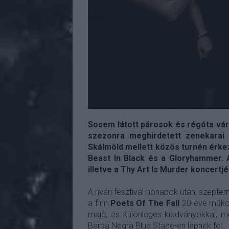
Sosem látott párosok és régóta vár
szezonra meghirdetett zenekarai 
Skálmöld mellett közös turnén érkezi
Beast In Black és a Gloryhammer.
illetve a Thy Art Is Murder koncertj
A nyári fesztivál-hónapok után, szepte
a finn
Poets Of The Fall
20 éve működ
majd, és különleges kiadványokkal, m
Barba Negra Blue Stage-en lépnek fel.