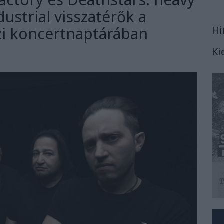
dustrial visszatérők a
zi koncertnaptárában
Hi
Ki