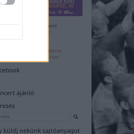
Rockzenei magazin
Impresszum
E-mail:
rsszerk@rockstation.hu
rsszerk@gmail.com
cebook
ncert ajánló
resés
y küldj nekünk sajtóanyagot