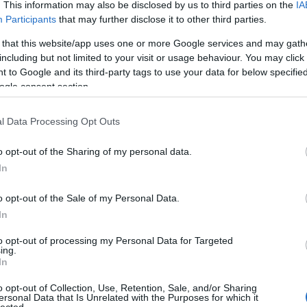
. This information may also be disclosed by us to third parties on the
IA
Participants
that may further disclose it to other third parties.
 that this website/app uses one or more Google services and may gath
including but not limited to your visit or usage behaviour. You may click 
tal estét kínál, különleges, co-headliner párosokkal:
 to Google and its third-party tags to use your data for below specifi
onata Arctica
, január 20-án pedig a Beast In Black és a
ogle consent section.
 Barba Negrába. A Stratovarius
Survive
című 2022-es
a pedig az akusztikus lemezek és koncertek után most
l Data Processing Opt Outs
ordic Power Metal Titans turnén. A januári Glory and the
gyágyúja, a
Gloryhammer
és a nálunk már jól ismert finn
o opt-out of the Sharing of my personal data.
érkezik. A
World On Fire
című Strato klipet itt nézhetjük
In
o opt-out of the Sale of my Personal Data.
In
to opt-out of processing my Personal Data for Targeted
ing.
In
o opt-out of Collection, Use, Retention, Sale, and/or Sharing
ersonal Data that Is Unrelated with the Purposes for which it
lected.