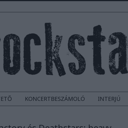
TETŐ
KONCERTBESZÁMOLÓ
INTERJÚ
Factory és Deathstars: heavy