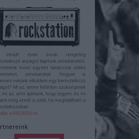
 elmúlt évek során rengeteg
utatkozó anyagot kaptunk zenekaroktól.
retnénk most egy-két tanáccsal ellátni
nneteket, zenekarokat. Hogyan is
emes nekünk elküldeni egy bemutatkozó
agot? Mi az, amire feltétlen szükségetek
, mi az, amit ajánlunk, hogy legyen, és mi
 ami még ennél is jobb, ha megtalálható a
utatkozóban.
ább a KISOKOS-ra
rtnereink