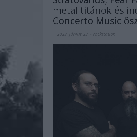
metal titánok és in
Concerto Music ős
2023. június 23.
-
rockstation