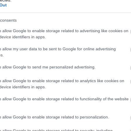
Out
consents
o allow Google to enable storage related to advertising like cookies on
evice identifiers in apps.
o allow my user data to be sent to Google for online advertising
s.
to allow Google to send me personalized advertising.
egközelített heavy metalt az izlandi
Skálmöld
képviseli
című lemezüket október 25-én mutatják be az Analog
o allow Google to enable storage related to analytics like cookies on
lt máris meghallgathatjuk:
evice identifiers in apps.
o allow Google to enable storage related to functionality of the website
o allow Google to enable storage related to personalization.
o allow Google to enable storage related to security, including