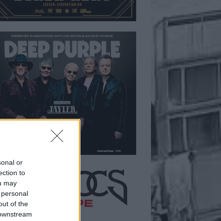
sonal or
ection to
ou may
 personal
out of the
 downstream