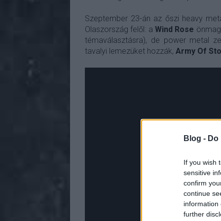
Szeptember 23-án az őszi heavy meta
Olaszország felől: a
Wind Rose
önmagát
témaválasztásra), de power metal z
tavalyi lemezüket hozzák,
Army Of St
Blog -
Do 
If you wish 
sensitive in
confirm you
continue se
information 
further disc