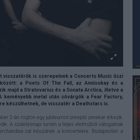
t visszatérők is szerepelnek a Concerto Music őszi
között: a Poets Of The Fall, az Annisokay és a
k majd a Stratovarius és a Sonata Arctica, illetve a
 A keményebb metal után sóvárgók a Fear Factory,
ére készülhetnek, de visszatér a Deathstars is.
mber 2-án rögtön egy jubileumot ünneplő zenekar érkezik:
ik. A születésnapi turnén a teljes életműből válogatnak
erchandise-zal készülnek a koncertekre. Budapesten a