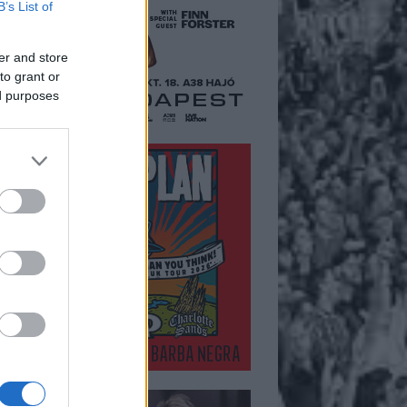
B’s List of
er and store
to grant or
ed purposes