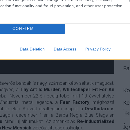
cation functionality and fraud prevention, and other user protection.
CONFIRM
Data Deletion
Data Access
Privacy Policy
Fa
odaverős bandák is nagy számban képviseltetik magukat.
Ko
négyes, a
Thy Art Is Murder
,
Whitechapel
,
Fit For An
ba. November 22-én pedig több mint 10 évvel utolsó
Ke
/industrial metal legenda, a
Fear Factory
, méghozzá
val az élen. A svéd death-glam csapat, a
Deathstars
is
szágon; december 1-én a Barba Negra Blue Stage-en
ou
című új albumukat. Az amerikaiak
Re-Industrialized
Íg
a
New Messiah
videóját itt csekkolhatjuk: