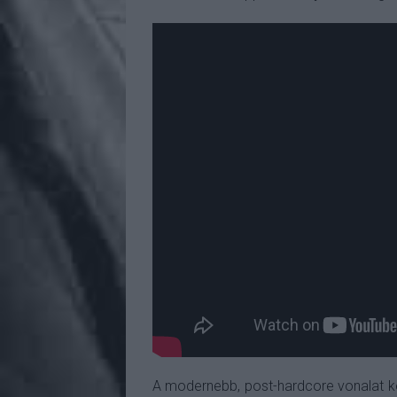
A modernebb, post-hardcore vonalat k