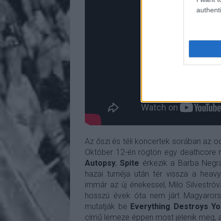
authenti
Az őszi és téli koncertek sorában az 
Október 12-én rögtön egy deathcore 
Autopsy
,
Spite
érkezik a Barba Negrá
hazai turnéja után tér vissza a heavy
immár az új énekessel, Milo Silvestró
hosszú évek óta nem járt Magyaror
mutatják be
Everything Destroys Y
című lemeze éppen most jelenik meg, 