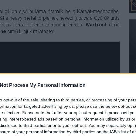
l ciklon első hulláma áramlik be a Kárpát-medencébe,
 a heavy metal törpjeinek nevezi (utalva a Gyűrűk urás
enéjük persze igencsak monumentális.
Warfront
című
one
című klipjük itt látható:
Not Process My Personal Information
to opt-out of the sale, sharing to third parties, or processing of your per
formation for targeted advertising by us, please use the below opt-out s
r selection. Please note that after your opt-out request is processed y
eing interest-based ads based on personal information utilized by us or
disclosed to third parties prior to your opt-out. You may separately opt-
losure of your personal information by third parties on the IAB’s list of