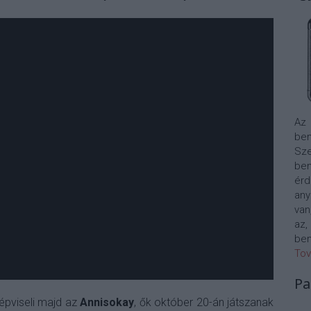
Az
bem
Sze
be
érd
any
van
az,
bem
Tov
Pa
épviseli majd az
Annisokay
, ők október 20-án játszanak