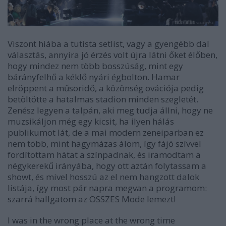
Viszont hiába a tutista setlist, vagy a gyengébb dal
választás, annyira jó érzés volt újra látni őket élőben,
hogy mindez nem több bosszúság, mint egy
bárányfelhő a kéklő nyári égbolton. Hamar
elröppent a műsoridő, a közönség ovációja pedig
betöltötte a hatalmas stadion minden szegletét.
Zenész legyen a talpán, aki meg tudja állni, hogy ne
muzsikáljon még egy kicsit, ha ilyen hálás
publikumot lát, de a mai modern zeneiparban ez
nem több, mint hagymázas álom, így fájó szívvel
fordítottam hátat a színpadnak, és iramodtam a
négykerekű irányába, hogy ott aztán folytassam a
showt, és mivel hosszú az el nem hangzott dalok
listája, így most pár napra megvan a programom:
szarrá hallgatom az ÖSSZES Mode lemezt!
I was in the wrong place at the wrong time