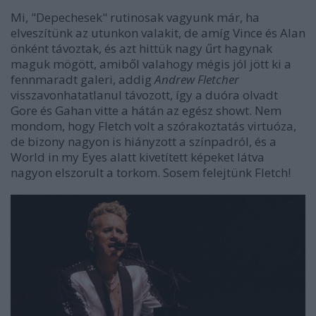
Mi, "Depechesek" rutinosak vagyunk már, ha
elveszítünk az utunkon valakit, de amíg Vince és Alan
önként távoztak, és azt hittük nagy űrt hagynak
maguk mögött, amiből valahogy mégis jól jött ki a
fennmaradt galeri, addig
Andrew Fletcher
visszavonhatatlanul távozott, így a duóra olvadt
Gore és Gahan vitte a hátán az egész showt. Nem
mondom, hogy Fletch volt a szórakoztatás virtuóza,
de bizony nagyon is hiányzott a színpadról, és a
World in my Eyes alatt kivetített képeket látva
nagyon elszorult a torkom. Sosem felejtünk Fletch!