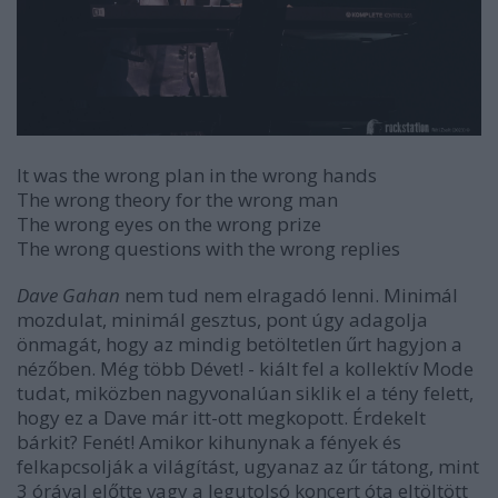
It was the wrong plan in the wrong hands
The wrong theory for the wrong man
The wrong eyes on the wrong prize
The wrong questions with the wrong replies
Dave Gahan
nem tud nem elragadó lenni. Minimál
mozdulat, minimál gesztus, pont úgy adagolja
önmagát, hogy az mindig betöltetlen űrt hagyjon a
nézőben. Még több Dévet! - kiált fel a kollektív Mode
tudat, miközben nagyvonalúan siklik el a tény felett,
hogy ez a Dave már itt-ott megkopott. Érdekelt
bárkit? Fenét! Amikor kihunynak a fények és
felkapcsolják a világítást, ugyanaz az űr tátong, mint
3 órával előtte vagy a legutolsó koncert óta eltöltött