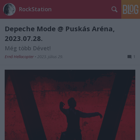
RockStation
Depeche Mode @ Puskás Aréna,
2023.07.28.
Még több Dévet!
Ernő Hellacopter
•
2023. július 29.
1