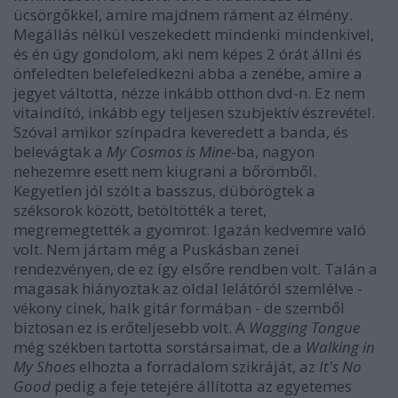
ücsörgőkkel, amire majdnem ráment az élmény.
Megállás nélkül veszekedett mindenki mindenkivel,
és én úgy gondolom, aki nem képes 2 órát állni és
önfeledten belefeledkezni abba a zenébe, amire a
jegyet váltotta, nézze inkább otthon dvd-n. Ez nem
vitaindító, inkább egy teljesen szubjektív észrevétel.
Szóval amikor színpadra keveredett a banda, és
belevágtak a
My Cosmos is Mine
-ba, nagyon
nehezemre esett nem kiugrani a bőrömből.
Kegyetlen jól szólt a basszus, dübörögtek a
széksorok között, betöltötték a teret,
megremegtették a gyomrot. Igazán kedvemre való
volt. Nem jártam még a Puskásban zenei
rendezvényen, de ez így elsőre rendben volt. Talán a
magasak hiányoztak az oldal lelátóról szemlélve -
vékony cinek, halk gitár formában - de szemből
biztosan ez is erőteljesebb volt. A
Wagging Tongue
még székben tartotta sorstársaimat, de a
Walking in
My Shoes
elhozta a forradalom szikráját, az
It's No
Good
pedig a feje tetejére állította az egyetemes