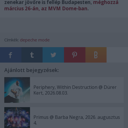
zenekar jövőre is fellép Budapesten,
méghozzá
március 26-án, az MVM Dome-ban
.
Címkék:
depeche mode
Ajánlott bejegyzések:
Periphery, Within Destruction @ Dürer
Kert, 2026.08.03.
Primus @ Barba Negra, 2026. augusztus
4.