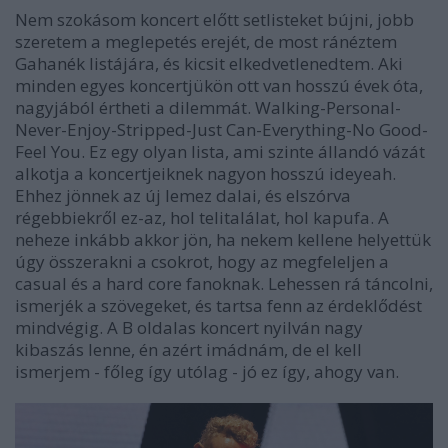
Nem szokásom koncert előtt setlisteket bújni, jobb
szeretem a meglepetés erejét, de most ránéztem
Gahanék listájára, és kicsit elkedvetlenedtem. Aki
minden egyes koncertjükön ott van hosszú évek óta,
nagyjából értheti a dilemmát. Walking-Personal-
Never-Enjoy-Stripped-Just Can-Everything-No Good-
Feel You. Ez egy olyan lista, ami szinte állandó vázát
alkotja a koncertjeiknek nagyon hosszú ideyeah.
Ehhez jönnek az új lemez dalai, és elszórva
régebbiekről ez-az, hol telitalálat, hol kapufa. A
neheze inkább akkor jön, ha nekem kellene helyettük
úgy összerakni a csokrot, hogy az megfeleljen a
casual és a hard core fanoknak. Lehessen rá táncolni,
ismerjék a szövegeket, és tartsa fenn az érdeklődést
mindvégig. A B oldalas koncert nyilván nagy
kibaszás lenne, én azért imádnám, de el kell
ismerjem - főleg így utólag - jó ez így, ahogy van.