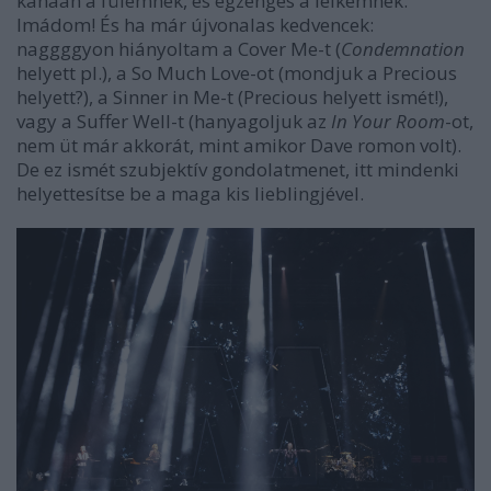
kánaán a fülemnek, és égzengés a lelkemnek.
Imádom! És ha már újvonalas kedvencek:
naggggyon hiányoltam a Cover Me-t (
Condemnation
helyett pl.), a So Much Love-ot (mondjuk a Precious
helyett?), a Sinner in Me-t (Precious helyett ismét!),
vagy a Suffer Well-t (hanyagoljuk az
In Your Room
-ot,
nem üt már akkorát, mint amikor Dave romon volt).
De ez ismét szubjektív gondolatmenet, itt mindenki
helyettesítse be a maga kis lieblingjével.