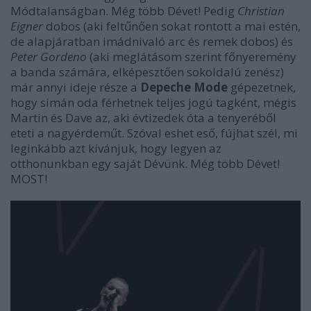
Módtalanságban. Még több Dévet! Pedig
Christian
Eigner
dobos (aki feltűnően sokat rontott a mai estén,
de alapjáratban imádnivaló arc és remek dobos) és
Peter Gordeno
(aki meglátásom szerint főnyeremény
a banda számára, elképesztően sokoldalú zenész)
már annyi ideje része a
Depeche Mode
gépezetnek,
hogy simán oda férhetnek teljes jogú tagként, mégis
Martin és Dave az, aki évtizedek óta a tenyeréből
eteti a nagyérdeműt. Szóval eshet eső, fújhat szél, mi
leginkább azt kívánjuk, hogy legyen az
otthonunkban egy saját Dévünk. Még több Dévet!
MOST!