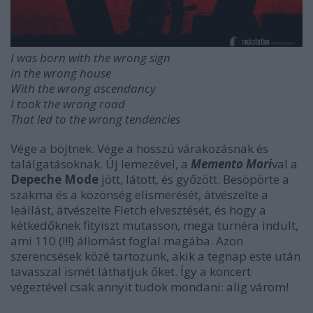
I was born with the wrong sign
In the wrong house
With the wrong ascendancy
I took the wrong road
That led to the wrong tendencies
Vége a böjtnek. Vége a hosszú várakozásnak és
találgatásoknak. Új lemezével, a
Memento Mori
val a
Depeche Mode
jött, látott, és győzött. Besöpörte a
szakma és a közönség elismerését, átvészelte a
leállást, átvészelte Fletch elvesztését, és hogy a
kétkedőknek fityiszt mutasson, mega turnéra indult,
ami 110 (!!!) állomást foglal magába. Azon
szerencsések közé tartozunk, akik a tegnap este után
tavasszal ismét láthatjuk őket. Így a koncert
végeztével csak annyit tudok mondani: alig várom!