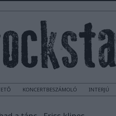
TETŐ
KONCERTBESZÁMOLÓ
INTERJÚ
ad a tánc - Friss klipes