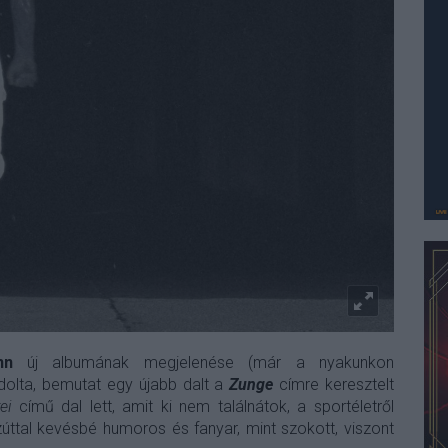
nn
új albumának megjelenése (már a nyakunkon
dolta, bemutat egy újabb dalt a
Zunge
címre keresztelt
ei
című dal lett, amit ki nem találnátok, a sportéletről
ezúttal kevésbé humoros és fanyar, mint szokott, viszont