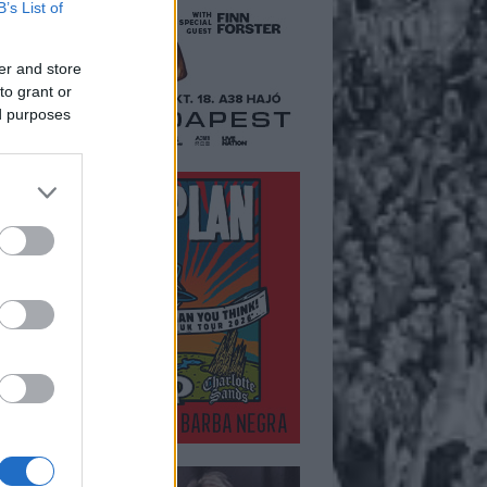
B’s List of
er and store
to grant or
ed purposes