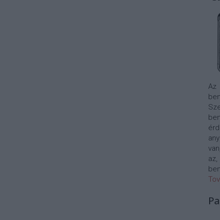
Az
bem
Sze
be
érd
any
van
az,
bem
Tov
Pa