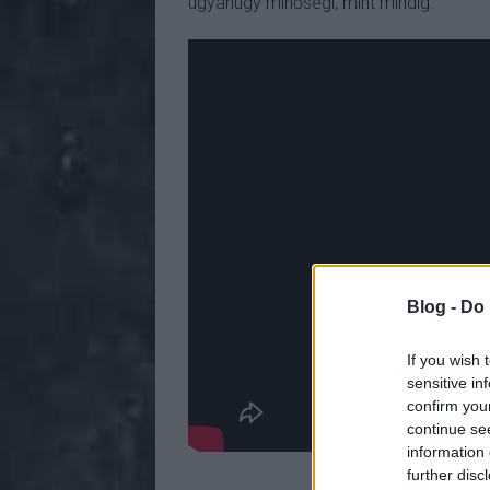
ugyanúgy minőségi, mint mindig.
Blog -
Do 
If you wish 
sensitive in
confirm you
continue se
information 
further disc