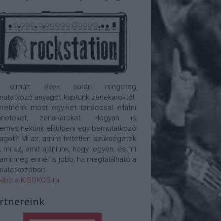
 elmúlt évek során rengeteg
utatkozó anyagot kaptunk zenekaroktól.
retnénk most egy-két tanáccsal ellátni
nneteket, zenekarokat. Hogyan is
emes nekünk elküldeni egy bemutatkozó
agot? Mi az, amire feltétlen szükségetek
, mi az, amit ajánlunk, hogy legyen, és mi
 ami még ennél is jobb, ha megtalálható a
utatkozóban.
ább a KISOKOS-ra
rtnereink