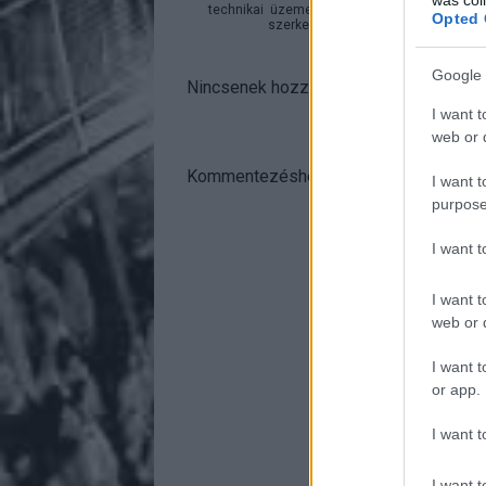
technikai
üzemeltetője semmilyen felelősséget
Opted 
szerkesztőjéhez. Részletek a
Felha
Google 
Nincsenek hozzászólások.
I want t
web or d
Kommentezéshez
lépj be
, vagy
regisztr
I want t
purpose
I want 
I want t
web or d
I want t
or app.
I want t
I want t