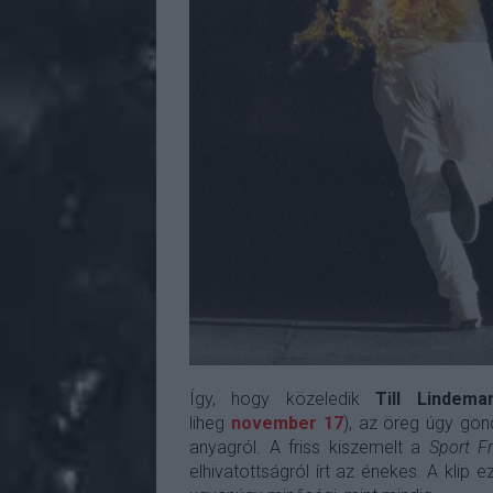
Így, hogy közeledik
Till Lindema
liheg
november 17
), az öreg úgy gon
anyagról. A friss kiszemelt a
Sport Fr
elhivatottságról írt az énekes. A klip 