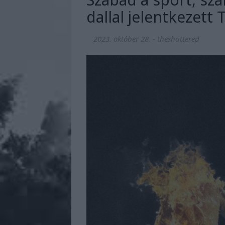
dallal jelentkezett
2023. október 28.
-
theshattered