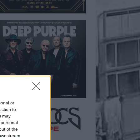
sonal or
ection to
ou may
 personal
out of the
 downstream