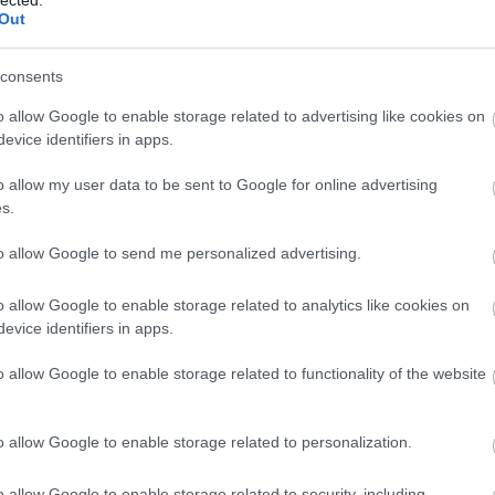
 nem vállal, azokat nem ellenőrzi. Kifogás esetén forduljon a blog
Out
sználási feltételekben
és az
adatvédelmi tájékoztatóban
.
consents
o allow Google to enable storage related to advertising like cookies on
evice identifiers in apps.
álj
! ‐
Belépés Facebookkal
o allow my user data to be sent to Google for online advertising
s.
to allow Google to send me personalized advertising.
o allow Google to enable storage related to analytics like cookies on
evice identifiers in apps.
o allow Google to enable storage related to functionality of the website
o allow Google to enable storage related to personalization.
o allow Google to enable storage related to security, including