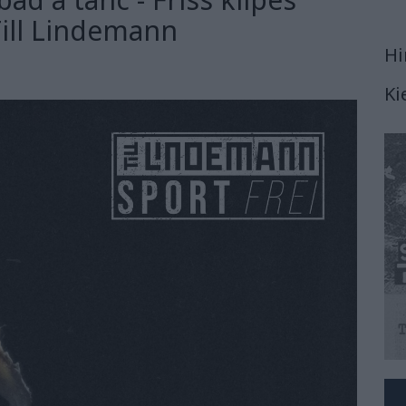
 Till Lindemann
Hi
Ki