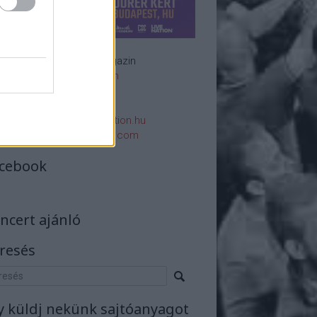
Rockzenei magazin
Impresszum
E-mail:
rsszerk@rockstation.hu
rsszerk@gmail.com
cebook
ncert ajánló
resés
y küldj nekünk sajtóanyagot