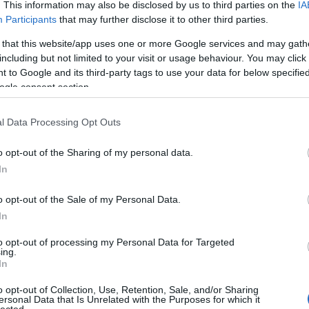
. This information may also be disclosed by us to third parties on the
IA
Szólj hozzá!
Participants
that may further disclose it to other third parties.
rammstein
till lindemann
lindemann
 that this website/app uses one or more Google services and may gath
including but not limited to your visit or usage behaviour. You may click 
 to Google and its third-party tags to use your data for below specifi
ogle consent section.
l Data Processing Opt Outs
o opt-out of the Sharing of my personal data.
In
o opt-out of the Sale of my Personal Data.
In
yzés trackback címe:
to opt-out of processing my Personal Data for Targeted
n.blog.hu/api/trackback/id/18244907
ing.
In
Kommentek:
o opt-out of Collection, Use, Retention, Sale, and/or Sharing
ersonal Data that Is Unrelated with the Purposes for which it
telmében felhasználói tartalomnak minősülnek, értük a
szolgáltatás
lected.