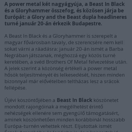
A power metal két nagyágyúja, a Beast In Black
és a Gloryhammer összefog, és közösen járja be
Európát: a Glory and the Beast dupla headlineres
turné január 20-án érkezik Budapestre.
A Beast In Black és a Gloryhammer is szerepelt a
magyar fővárosban tavaly, de szerencsére nem kell
sokat várni a ráadásra: január 20-án ismét a Barba
Negrában játszanak, méghozzá egy közös turné
keretében, a svéd Brothers Of Metal felvezetése után.
A jelek szerint a közönség értékeli a power metal
hősök teljesítményét és lelkesedését, hiszen minden
bizonnyal már elővételben teltházas lesz a srácok
fellépése.
Újévi köszöntőjében a
Beast In Black
köszönetet
mondott rajongóinak a megélhetést érintő
nehézségek ellenére sem gyengülő támogatásért,
aminek köszönhetően minden korábbinál hosszabb
Európa-turnén vehettek részt. Eljutottak ismét