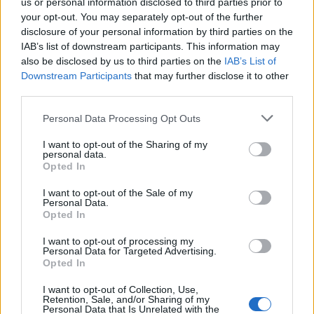
us or personal information disclosed to third parties prior to
your opt-out. You may separately opt-out of the further
disclosure of your personal information by third parties on the
IAB’s list of downstream participants. This information may
also be disclosed by us to third parties on the
IAB’s List of
Downstream Participants
that may further disclose it to other
third parties.
Please note that this website/app uses one or more Google
Personal Data Processing Opt Outs
services and may gather and store information including but
not limited to your visit or usage behaviour. You may click to
I want to opt-out of the Sharing of my
personal data.
grant or deny consent to Google and its third-party tags to
Opted In
use your data for below specified purposes in below Google
consent section.
I want to opt-out of the Sale of my
Personal Data.
Opted In
A két power metal szupercsapat közös fellépése már
I want to opt-out of processing my
önmagában hatalmas durranás lesz, de azért
Personal Data for Targeted Advertising.
Opted In
érdemes odaérni a nyitózenekar koncertjére is: a
svéd
Brothers of Metal
az északi mondavilág
I want to opt-out of Collection, Use,
történeteit ülteti be epikus hangvételű metal
Retention, Sale, and/or Sharing of my
Personal Data that Is Unrelated with the
himnuszokba. A 8 (!) tagú zenekar 2018-ban robbant