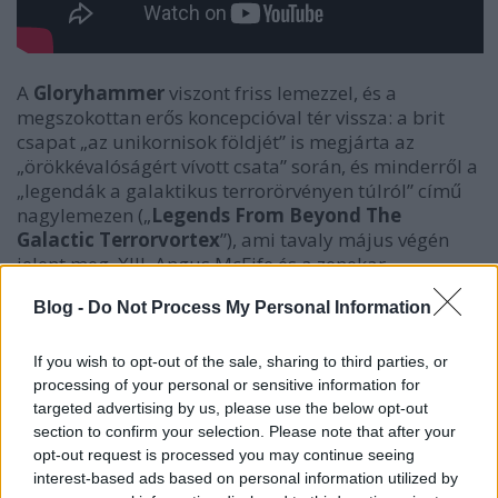
A
Gloryhammer
viszont friss lemezzel, és a
megszokottan erős koncepcióval tér vissza: a brit
csapat „az unikornisok földjét” is megjárta az
„örökkévalóságért vívott csata” során, és minderről a
„legendák a galaktikus terrorörvényen túlról” című
nagylemezen („
Legends From Beyond The
Galactic Terrorvortex
”), ami tavaly május végén
jelent meg. XIII. Angus McFife és a zenekar
közleménye szerint e különleges utazás
Blog -
Do Not Process My Personal Information
eredményeként minden idők legjobb power metal
lemezét hozták létre, ami különböző
formátumokban is elérhető. Ezek közül például a
If you wish to opt-out of the sale, sharing to third parties, or
fadobozos deluxe változat, a kétlemezes vinyl és CD
processing of your personal or sensitive information for
változat tartalmazza a teljes lemez szimfonikus
targeted advertising by us, please use the below opt-out
hangszerelésű változatát is. A
Keeper Of The
section to confirm your selection. Please note that after your
opt-out request is processed you may continue seeing
Celestial Flame Of Abernethy
klipje pedig itt
interest-based ads based on personal information utilized by
látható: