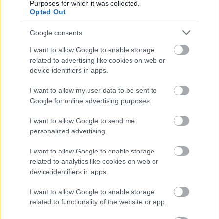
Purposes for which it was collected.
be Prophecy Of Ragnarök lemezével, amit 2020-ban
Opted Out
követett az
Emblas Saga
című lemez. A
Kaunaz
Dagaz
klipjét itt nézhetjük meg:
Google consents
I want to allow Google to enable storage
related to advertising like cookies on web or
device identifiers in apps.
I want to allow my user data to be sent to
Google for online advertising purposes.
I want to allow Google to send me
personalized advertising.
I want to allow Google to enable storage
related to analytics like cookies on web or
device identifiers in apps.
I want to allow Google to enable storage
A hármas a koncertet szervező Concerto Music
related to functionality of the website or app.
jelzése alapján minden bizonnyal Budapesten is telt