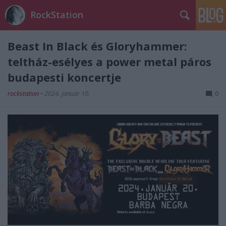
RockStation
Beast In Black és Gloryhammer:
teltház-esélyes a power metal páros
budapesti koncertje
rockstation
•
2024. január 10.
0