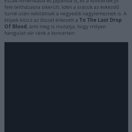
Észak-Amerikába és Japánba is, és a koncertek jó
fele teltházasra sikerült. Idén a srácok az évkezdő
turné után nekilátnak a negyedik nagylemeznek is. A
klipek közül az ősszel érkezett a
To The Last Drop
Of Blood
, ami meg is mutatja, hogy milyen
hangulat vár ránk a koncerten: