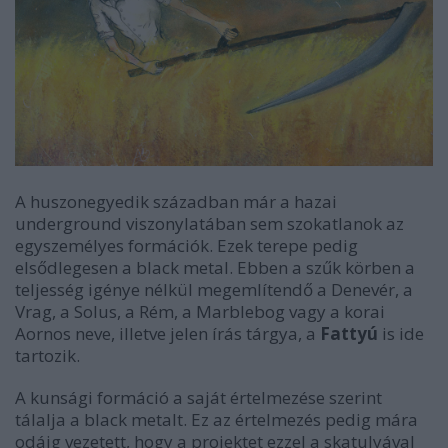
A huszonegyedik században már a hazai
underground viszonylatában sem szokatlanok az
egyszemélyes formációk. Ezek terepe pedig
elsődlegesen a black metal. Ebben a szűk körben a
teljesség igénye nélkül megemlítendő a Denevér, a
Vrag, a Solus, a Rém, a Marblebog vagy a korai
Aornos neve, illetve jelen írás tárgya, a
Fattyú
is ide
tartozik.
A kunsági formáció a saját értelmezése szerint
tálalja a black metalt. Ez az értelmezés pedig mára
odáig vezetett, hogy a projektet ezzel a skatulyával