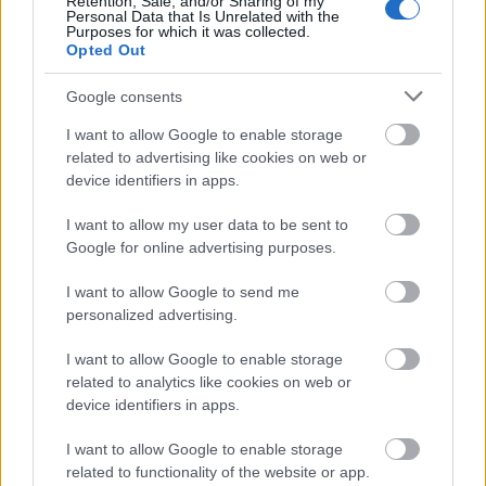
Retention, Sale, and/or Sharing of my
ellenére is ijesztő monológ – Puszta gyomra –
Personal Data that Is Unrelated with the
Purposes for which it was collected.
gyorsan be is rántja a hallgatót, a
Opted Out
kiszámíthatatlanság pedig az egész lemez egyik
legfőbb jellemzője. A BIPOLARIS frontember, Soma
Google consents
közreműködésével készült
Légzés
nagyon távol áll a
black metal bármely formájától. Kísérleti jellege
I want to allow Google to enable storage
szerencsére nem hozzá magával azt az
related to advertising like cookies on web or
automatizmust, miszerint a szerzeménynek egyúttal
device identifiers in apps.
befogadhatatlannak is kell lennie. A vánszorgó
Mikor
anyánk
I want to allow my user data to be sent to
című tétel egy könnyebben áttekinthető
Google for online advertising purposes.
darab. A korai Black Sabbath szellemében íródott
fejezet színtiszta doom metal, melyhez tökéletesen
I want to allow Google to send me
passzol
Varsás Gábor
fájdalmas éneke. A
personalized advertising.
karizmatikus vezérdallamra felfűzött
Kisasszony
könnyei
esetében különféle post behatások érhetők
I want to allow Google to enable storage
tetten, legyen szó akár rockról, akár black metalról,
related to analytics like cookies on web or
de elintézhetném az egészet az avantgárd
device identifiers in apps.
megjelöléssel is - Kátai Tamástól szoktunk kapni
ehhez hasonló darabokat. A
Lengj, csak lengj
a maga
I want to allow Google to enable storage
sejtelmes narrációjával filmzeneként is megállna a
related to functionality of the website or app.