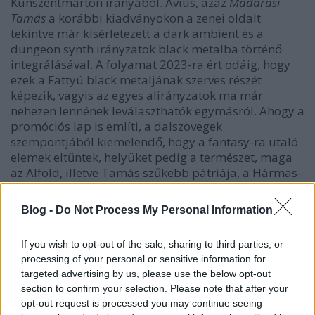
Kunszentmárton irányából. Avius, azaz
Madarasi
Tamás
a korábbi kiadványokon a zenei oldalt
tekintve már kísérletezett a dark ambient és a
dungeon synth irányzatok black metalba történő
integrálásával. A folyamat 2023-ra ért odáig, hogy
ezek a Fattyú black metaljának szerves részét
képezik, vagyis az egyes alirányzatok ma már
nehezen lennének leválaszthatók egymásról. Ahogy a
promóciós lap is említi, a dalszövegek
szempontjából kiemelendő, hogy a fantasy-ra utaló
elemek eltűntek, helyüket pedig a természet, maga
az Alföld, illetve Tamás szűkebb pátriája, a Hármas-
Körös kanyarulata vette át. A Puszta már megélt egy
kazettás megjelenést, a 2023-as, háromszáz
Blog -
Do Not Process My Personal Information
példányos CD változatot pedig egy új hazai kiadó, a
miskolci Transylmedia Records gondozza.
If you wish to opt-out of the sale, sharing to third parties, or
processing of your personal or sensitive information for
targeted advertising by us, please use the below opt-out
section to confirm your selection. Please note that after your
opt-out request is processed you may continue seeing