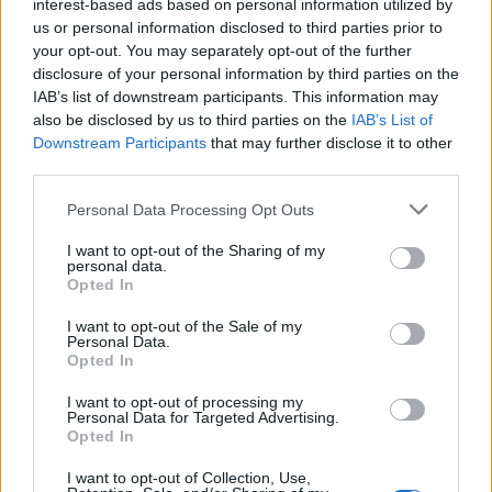
interest-based ads based on personal information utilized by
us or personal information disclosed to third parties prior to
your opt-out. You may separately opt-out of the further
disclosure of your personal information by third parties on the
IAB’s list of downstream participants. This information may
also be disclosed by us to third parties on the
IAB’s List of
Downstream Participants
that may further disclose it to other
third parties.
Please note that this website/app uses one or more Google
Personal Data Processing Opt Outs
services and may gather and store information including but
not limited to your visit or usage behaviour. You may click to
I want to opt-out of the Sharing of my
personal data.
grant or deny consent to Google and its third-party tags to
Opted In
use your data for below specified purposes in below Google
consent section.
I want to opt-out of the Sale of my
Personal Data.
A sokszínűséget nemcsak a közreműködők
Opted In
változatos névsora, hanem önmagában a zenei oldal
I want to opt-out of processing my
is garantálja. A tematika magában hordozza a
Personal Data for Targeted Advertising.
terjengősség csapdáját, de ezt szerencsésen sikerült
Opted In
elkerülni, a Puszta a bónuszok nélkül negyven perc
sincs. Az egyszerűsége és akusztikus kísérete
I want to opt-out of Collection, Use,