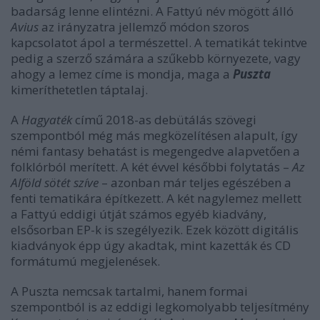
badarság lenne elintézni. A Fattyú név mögött álló
Avius
az irányzatra jellemző módon szoros
kapcsolatot ápol a természettel. A tematikát tekintve
pedig a szerző számára a szűkebb környezete, vagy
ahogy a lemez címe is mondja, maga a
Puszta
kimeríthetetlen táptalaj.
A
Hagyaték
című 2018-as debütálás szövegi
szempontból még más megközelítésen alapult, így
némi fantasy behatást is megengedve alapvetően a
folklórból merített. A két évvel későbbi folytatás –
Az
Alföld sötét szíve
– azonban már teljes egészében a
fenti tematikára építkezett. A két nagylemez mellett
a Fattyú eddigi útját számos egyéb kiadvány,
elsősorban EP-k is szegélyezik. Ezek között digitális
kiadványok épp úgy akadtak, mint kazetták és CD
formátumú megjelenések.
A Puszta nemcsak tartalmi, hanem formai
szempontból is az eddigi legkomolyabb teljesítmény