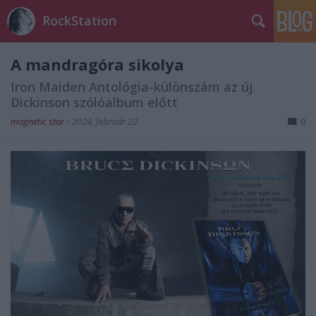
RockStation
A mandragóra sikolya
Iron Maiden Antológia-különszám az új
Dickinson szólóalbum előtt
magnetic star
•
2024. február 22.
0