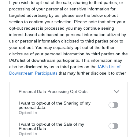
If you wish to opt-out of the sale, sharing to third parties, or
utalás is felbukkan, méghozzá exkluzív képanyag
processing of your personal or sensitive information for
kíséretében.
targeted advertising by us, please use the below opt-out
section to confirm your selection. Please note that after your
További információ és megrendelés:
ITT
opt-out request is processed you may continue seeing
interest-based ads based on personal information utilized by
us or personal information disclosed to third parties prior to
your opt-out. You may separately opt-out of the further
disclosure of your personal information by third parties on the
IAB’s list of downstream participants. This information may
also be disclosed by us to third parties on the
IAB’s List of
Downstream Participants
that may further disclose it to other
third parties.
Please note that this website/app uses one or more Google
Personal Data Processing Opt Outs
services and may gather and store information including but
not limited to your visit or usage behaviour. You may click to
I want to opt-out of the Sharing of my
personal data.
grant or deny consent to Google and its third-party tags to
Opted In
use your data for below specified purposes in below Google
consent section.
I want to opt-out of the Sale of my
Personal Data.
Opted In