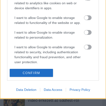
related to analytics like cookies on web or
device identifiers in apps.
Ajánlott bejegyzések:
I want to allow Google to enable storage
related to functionality of the website or app.
Bruce Dickinson vendégeskedett Billie
Joe Armstrong feldolgozás-zenekaránál
I want to allow Google to enable storage
related to personalization.
I want to allow Google to enable storage
Megjelent az Iron Maiden Antológia
related to security, including authentication
ötödik száma
functionality and fraud prevention, and other
user protection.
Íme egy rövid újévi köszöntő Bruce
CONFIRM
Dickinsontól
Data Deletion
Data Access
Privacy Policy
Videó érkezett az Eddfest-ről