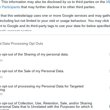
. This information may also be disclosed by us to third parties on the
IA
Participants
that may further disclose it to other third parties.
ass az ősklasszikus grindcore zene legendás. zenekara
eek Of Putrefaction megjelenésekor kivívta magának a
 that this website/app uses one or more Google services and may gath
n egyedülállónak és egyben szokatlannak számított ez -
including but not limited to your visit or usage behaviour. You may click 
ló grind témák, tuka-tukák és az állatias vokálok. Az
 to Google and its third-party tags to use your data for below specifi
ett szövegek és az ikonikus – többször cenzúrázott
ogle consent section.
 naggyá és egyben eredetivé a Carcass legénységét. A
nek számító Necroticism – Descanting the Insalubrious
l Data Processing Opt Outs
 melodikusabb jegyeket felvonultató Heartwork idejére
émileg változott a formula: a kezdeti időkben finoman
o opt-out of the Sharing of my personal data.
tt kezdtek jobban kidomborodni és megmutatkozni. Az
In
zíntéren tevékenykedő csapatok százaira voltak óriási
nak az extrém zenék világában. A stílus elkötelezett
o opt-out of the Sale of my Personal Data.
ptárba a július második hetét, ugyanis a Carcass a
In
a aprítani!
to opt-out of processing my Personal Data for Targeted
ing.
In
o opt-out of Collection, Use, Retention, Sale, and/or Sharing
ersonal Data that Is Unrelated with the Purposes for which it
lected.