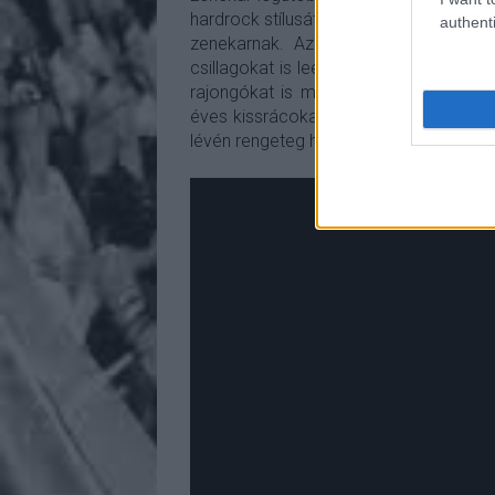
hardrock stílusát egyesíti a modern me
authenti
zenekarnak. Az énekes Nils Molin ak
csillagokat is leénekli nekünk, és a d
rajongókat is meg tudják fogni, a konc
éves kissrácokat, apuka nyakában metá
lévén rengeteg hölgy rajongó telefonjá