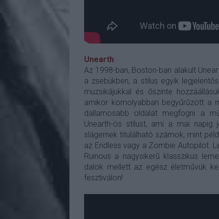
Unearth
Az 1998-ban, Boston-ban alakult Unea
a zsebükben, a stílus egyik legjelent
muzsikájukkal és őszinte hozzáállásuk
amikor komolyabban begyűrűzött a m
dallamosabb oldalát megfogni a mű
Unearth-ös stílust, ami a mai napig
slágernek titulálható számok, mint péld
az Endless vagy a Zombie Autopilot. L
Ruinous a nagysikerű klasszikus lemez
dalok mellett az egész életművük ke
fesztiválon!