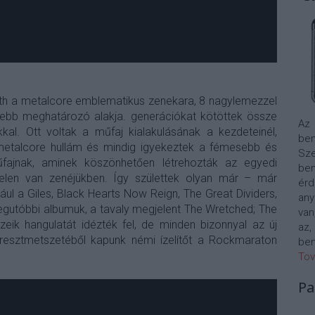
rth a metalcore emblematikus zenekara, 8 nagylemezzel
ősebb meghatározó alakja. generációkat kötöttek össze
Az
kal. Ott voltak a műfaj kialakulásának a kezdeteinél,
bem
etalcore hullám és mindig igyekeztek a fémesebb és
Sze
fajnak, aminek köszönhetően létrehozták az egyedi
be
 jelen van zenéjükben. Így születtek olyan már – már
érd
ául a Giles, Black Hearts Now Reign, The Great Dividers,
any
egutóbbi albumuk, a tavaly megjelent The Wretched; The
van
eik hangulatát idézték fel, de minden bizonnyal az új
az,
resztmetszetéből kapunk némi ízelítőt a Rockmaraton
bem
Tov
Pa