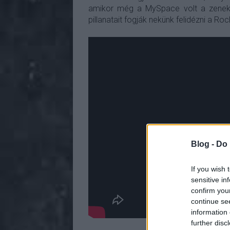
amikor még a MySpace volt a zeneka
pillanatait fogják nekünk felidézni a R
Blog -
Do 
If you wish 
sensitive in
confirm you
continue se
information 
further disc