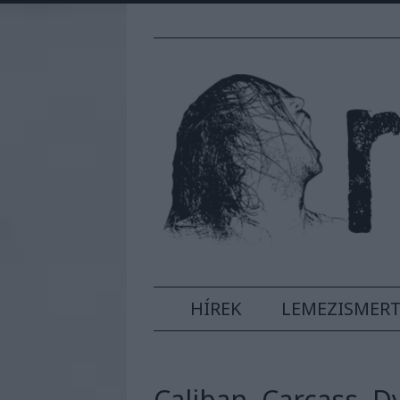
HÍREK
LEMEZISMER
Caliban, Carcass, D