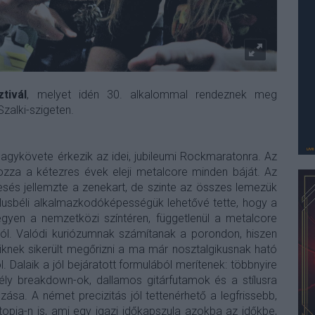
tivál
, melyet idén 30. alkalommal rendeznek meg
Szalki-szigeten.
nagykövete érkezik az idei, jubileumi Rockmaratonra. Az
zza a kétezres évek eleji metalcore minden báját. Az
esés jellemzte a zenekart, de szinte az összes lemezük
lusbéli alkalmazkodóképességük lehetővé tette, hogy a
egyen a nemzetközi színtéren, függetlenül a metalcore
tól. Valódi kuriózumnak számítanak a porondon, hiszen
kiknek sikerült megőrizni a ma már nosztalgikusnak ható
 Dalaik a jól bejáratott formulából merítenek: többnyire
ly breakdown-ok, dallamos gitárfutamok és a stílusra
zása. A német precizitás jól tettenérhető a legfrissebb,
pia-n is, ami egy igazi időkapszula azokba az időkbe,