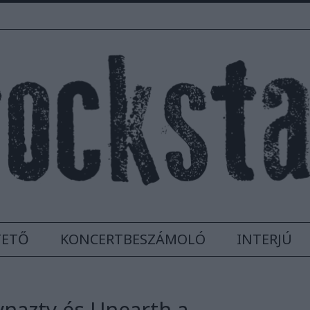
TETŐ
KONCERTBESZÁMOLÓ
INTERJÚ
ynazty és Unearth a