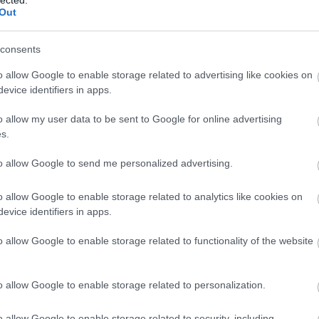
Out
consents
o allow Google to enable storage related to advertising like cookies on
evice identifiers in apps.
o allow my user data to be sent to Google for online advertising
s.
to allow Google to send me personalized advertising.
o allow Google to enable storage related to analytics like cookies on
evice identifiers in apps.
 a svéd metál banda minden évben tiszteltét teszi kis
o allow Google to enable storage related to functionality of the website
certjük után idén a Szalky-szigeten találkozhattunk a
kben már a Powerwolf, a Kissin' Dynamite és a Sabaton
előzenekarként, de az utóbbi időkben nem egyszer már
o allow Google to enable storage related to personalization.
lég komoly hazai rajongótábort sikerült felépíteniük. A
 látott napvilágot Final Advent címmel ami 80-as évek
o allow Google to enable storage related to security, including