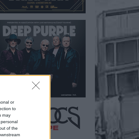
sonal or
ection to
ou may
 personal
out of the
 downstream