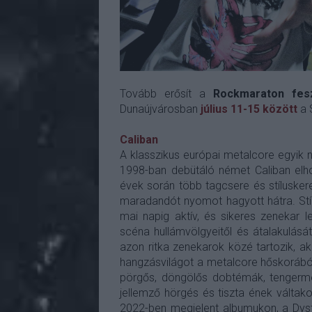
Tovább erősít a
Rockmaraton fesz
Dunaújvárosban
július 11-15 között
a 
Caliban
A klasszikus európai metalcore egyik 
1998-ban debütáló német Caliban elho
évek során több tagcsere és stílusker
maradandót nyomot hagyott hátra. Stí
mai napig aktív, és sikeres zenekar l
scéna hullámvölgyeitől és átalakulásá
azon ritka zenekarok közé tartozik, a
hangzásvilágot a metalcore hőskorából.
pörgős, döngölős dobtémák, tengermé
jellemző hörgés és tiszta ének váltako
2022-ben megjelent albumukon, a Dysto