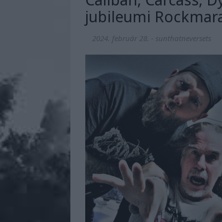
jubileumi Rockmara
2024. február 28.
-
sunthatneversets