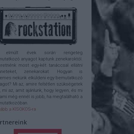
 elmúlt évek során rengeteg
utatkozó anyagot kaptunk zenekaroktól.
retnénk most egy-két tanáccsal ellátni
nneteket, zenekarokat. Hogyan is
emes nekünk elküldeni egy bemutatkozó
agot? Mi az, amire feltétlen szükségetek
, mi az, amit ajánlunk, hogy legyen, és mi
 ami még ennél is jobb, ha megtalálható a
utatkozóban.
ább a KISOKOS-ra
rtnereink