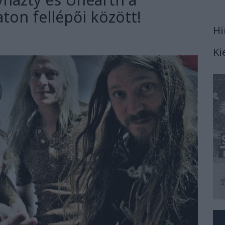
ton fellépői között!
Hi
Ki