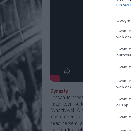
Opted 
Google 
I want t
web or d
I want t
purpose
I want 
I want t
web or d
Dynazty
Lassan természetesnek vehetjük, hogy
I want t
hazánkban. A tavalyi Barba Negrás kon
or app.
Dynazty-vel. A zenekar az elmúlt éve
kíséretében is járt nálunk, eleinte 
I want t
headlinerként is. Ennek köszönhetően e
zenekar legutóbbi nagylemeze 2022-ben
I want t