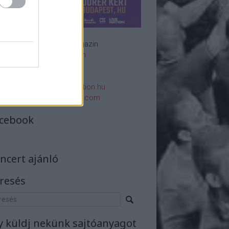
Rockzenei magazin
Impresszum
E-mail:
rsszerk@rockstation.hu
rsszerk@gmail.com
cebook
ncert ajánló
resés
y küldj nekünk sajtóanyagot