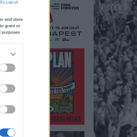
B’s List of
er and store
to grant or
ed purposes