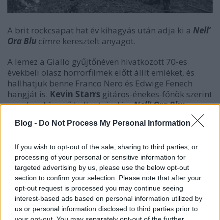
A brit rockcsapat hat év kihagyás után adja ki a
Nell’
Ora Blu
címre keresztelt anyagot.
A lemez a Giallo gyűjtőnéven hivatkozott 70-es
évekbeli olasz horrorfilmek előtt állít emléket, és
hallhatjuk benne Franco Nero és Edwige Fenech
hangját is.
Kevin Starrs
gitáros-énekes-főnök szerint
nem lesz könnyű hallgatnivaló a
Nell’ Ora Blu:
Blog -
Do Not Process My Personal Information
Tudom, hogy egy ilyesmi kevesek számára
If you wish to opt-out of the sale, sharing to third parties, or
processing of your personal or sensitive information for
lesz izgalmas, de kit érdekel? A dolgainknak
targeted advertising by us, please use the below opt-out
amúgy is elég korlátozott a vonzereje. A
section to confirm your selection. Please note that after your
lemez olyan stílusok keveréke, amiket
opt-out request is processed you may continue seeing
interest-based ads based on personal information utilized by
szeretek. Nincsenek rajta slágerek, a dolgok
us or personal information disclosed to third parties prior to
csak úgy egymásba folynak rajta. (...) A
your opt-out. You may separately opt-out of the further