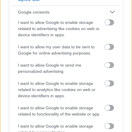
Ajánlott bejegyzések:
Google consents
I want to allow Google to enable storage
Még idén jön az új Uncle Acid & the
related to advertising like cookies on web or
deadbeats lemez
device identifiers in apps.
I want to allow my user data to be sent to
Google for online advertising purposes.
Érkezik az új Uncle Acid And The
I want to allow Google to send me
Deadbeats lemez
personalized advertising.
I want to allow Google to enable storage
related to analytics like cookies on web or
Underground híradó: RAW
device identifiers in apps.
DISTRACTIONS
I want to allow Google to enable storage
related to functionality of the website or app.
Elindult a Green Day TV!
I want to allow Google to enable storage