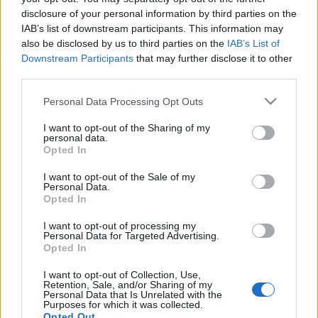
végére teljesen kimerülsz, kemény munka
disclosure of your personal information by third parties on the
lesz a hallgató számára. Nem kínálunk
IAB’s list of downstream participants. This information may
also be disclosed by us to third parties on the
IAB’s List of
könnyű hallgatnivalót!
Downstream Participants
that may further disclose it to other
third parties.
Please note that this website/app uses one or more Google
Kevin szavait egyelőre látatlanban elfogadjuk,
Personal Data Processing Opt Outs
services and may gather and store information including but
ugyanis előzetes kislemez vagy videó még nem
not limited to your visit or usage behaviour. You may click to
I want to opt-out of the Sharing of my
érkezett. A
Nell’ Ora Blu
album
május 10-én
jelenik
personal data.
grant or deny consent to Google and its third-party tags to
meg, addig valószínűleg az ízelítő falatkákat is
Opted In
use your data for below specified purposes in below Google
megkapjuk.
consent section.
I want to opt-out of the Sale of my
Personal Data.
Opted In
I want to opt-out of processing my
Personal Data for Targeted Advertising.
Opted In
Címkék:
uncle acid and the deadbeats
I want to opt-out of Collection, Use,
Retention, Sale, and/or Sharing of my
Personal Data that Is Unrelated with the
Purposes for which it was collected.
Opted Out