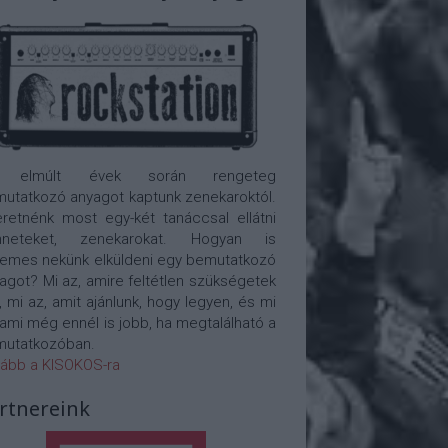
 elmúlt évek során rengeteg
utatkozó anyagot kaptunk zenekaroktól.
retnénk most egy-két tanáccsal ellátni
nneteket, zenekarokat. Hogyan is
emes nekünk elküldeni egy bemutatkozó
agot? Mi az, amire feltétlen szükségetek
, mi az, amit ajánlunk, hogy legyen, és mi
 ami még ennél is jobb, ha megtalálható a
utatkozóban.
ább a KISOKOS-ra
rtnereink