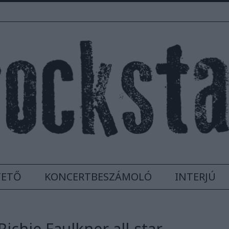
TETŐ
KONCERTBESZÁMOLÓ
INTERJÚ
ichie Faulkner all-star