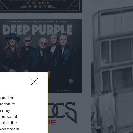
sonal or
ection to
ou may
 personal
out of the
 downstream