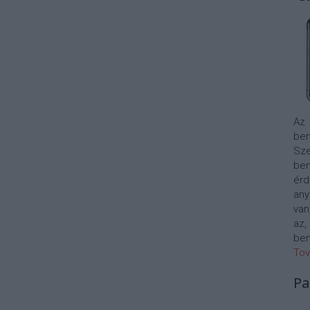
Az
bem
Sze
be
érd
any
van
az,
bem
Tov
Pa