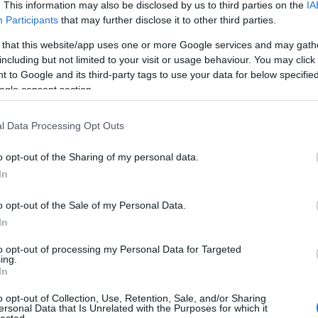
. This information may also be disclosed by us to third parties on the
IA
Participants
that may further disclose it to other third parties.
yzés trackback címe:
 that this website/app uses one or more Google services and may gath
n.blog.hu/api/trackback/id/18368679
including but not limited to your visit or usage behaviour. You may click 
 to Google and its third-party tags to use your data for below specifi
ogle consent section.
Kommentek:
telmében felhasználói tartalomnak minősülnek, értük a
szolgáltatás
l Data Processing Opt Outs
 nem vállal, azokat nem ellenőrzi. Kifogás esetén forduljon a blog
sználási feltételekben
és az
adatvédelmi tájékoztatóban
.
o opt-out of the Sharing of my personal data.
In
o opt-out of the Sale of my Personal Data.
In
álj
! ‐
Belépés Facebookkal
to opt-out of processing my Personal Data for Targeted
ing.
In
o opt-out of Collection, Use, Retention, Sale, and/or Sharing
ersonal Data that Is Unrelated with the Purposes for which it
lected.