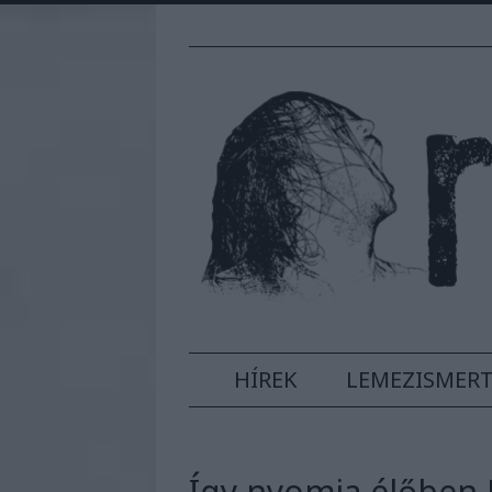
HÍREK
LEMEZISMER
Így nyomja élőben R