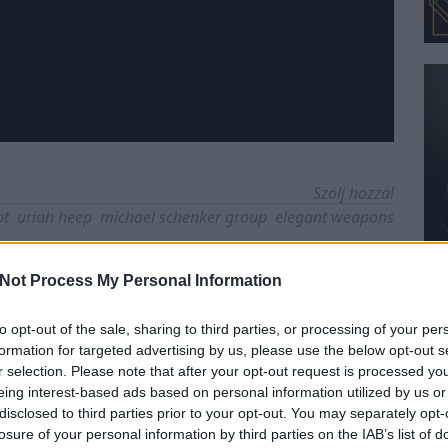
Szólj hozzá!
pt
uriah heep
michael schenker group
elegant weapons
Not Process My Personal Information
to opt-out of the sale, sharing to third parties, or processing of your per
formation for targeted advertising by us, please use the below opt-out s
r selection. Please note that after your opt-out request is processed y
eing interest-based ads based on personal information utilized by us or
disclosed to third parties prior to your opt-out. You may separately opt-
losure of your personal information by third parties on the IAB’s list of