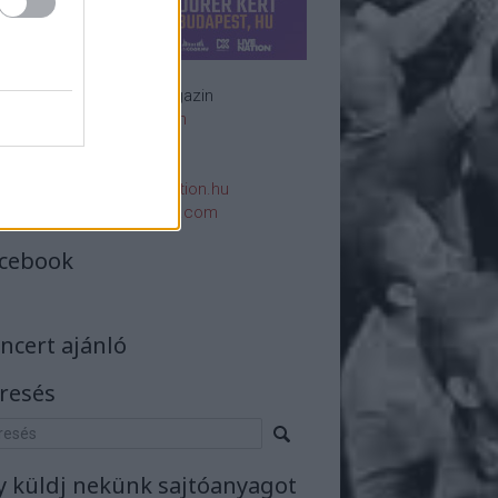
Rockzenei magazin
Impresszum
E-mail:
rsszerk@rockstation.hu
rsszerk@gmail.com
cebook
ncert ajánló
resés
y küldj nekünk sajtóanyagot