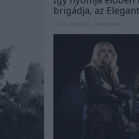
brigádja, az Elega
2024. április 02.
-
theshattered