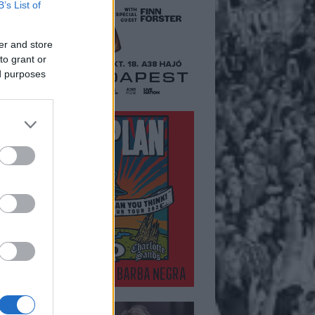
B’s List of
er and store
to grant or
ed purposes