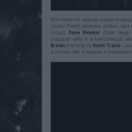
Bemutatta két dalának szépen megvágo
(Judas Priest) zenekara, amiben rajta
Group),
Dave Rimmer
(Uriah Heep
májusban adta ki a bemutatkozó al
Brown
(Pantera) és
Scott Travis
(Juda
a címadó dalt. A helyszín a Sweetwater