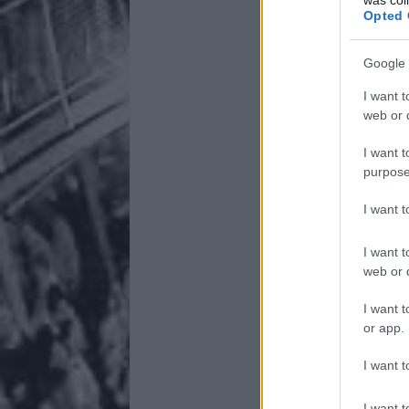
Opted 
Google 
I want t
web or d
I want t
purpose
I want 
I want t
web or d
I want t
or app.
I want t
I want t