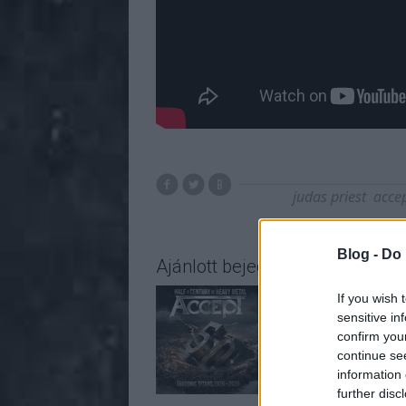
judas priest
acce
Blog -
Do 
Ajánlott bejegyzések:
If you wish 
sensitive in
confirm you
continue se
information 
further disc