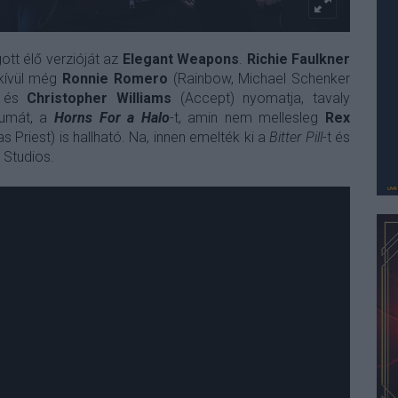
tt élő verzióját az
Elegant Weapons
.
Richie Faulkner
 kívül még
Ronnie Romero
(Rainbow, Michael Schenker
) és
Christopher Williams
(Accept) nyomatja, tavaly
bumát, a
Horns For a Halo
-t, amin nem mellesleg
Rex
s Priest) is hallható. Na, innen emelték ki a
Bitter Pill
-t és
 Studios.