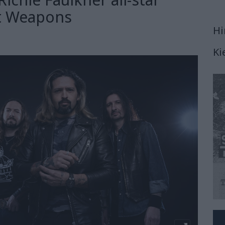
nt Weapons
Hi
Ki