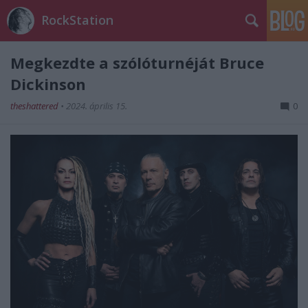
RockStation
Megkezdte a szólóturnéját Bruce
Dickinson
theshattered
•
2024. április 15.
0