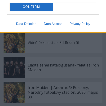
CONFIRM
Íme egy rövid újévi köszöntő Bruce
Dickinsontól
Data Deletion
Data Access
Privacy Policy
Videó érkezett az Eddfest-ről
Eladta zenei katalógusának felét az Iron
Maiden
Iron Maiden | Anthrax @ Pozsony,
Národný futbalový štadión, 2026. május
30.