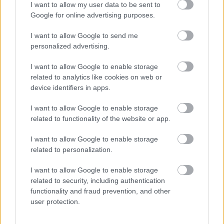
I want to allow my user data to be sent to
Google for online advertising purposes.
I want to allow Google to send me
personalized advertising.
I want to allow Google to enable storage
related to analytics like cookies on web or
device identifiers in apps.
I want to allow Google to enable storage
related to functionality of the website or app.
Címkék:
iron maiden
bruce dickinson
I want to allow Google to enable storage
related to personalization.
I want to allow Google to enable storage
Ajánlott bejegyzések:
related to security, including authentication
functionality and fraud prevention, and other
user protection.
Bruce Dickinson vendégeskedett Billie
Joe Armstrong feldolgozás-zenekaránál