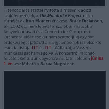
Tizenöt dalos szettel nyitotta a frissen kiadott
szólólemezének, a
The Mandrake Project
-nek a
turnéját az
Iron Maiden
énekese.
Bruce Dickinson
,
aki 2002 óta nem lépett fel szólóban (hacsak a
könyvelőadásait és a Concerto for Group and
Orchestra előadásokat nem számoljuk) egy sor
érdekességet játszott a megjelenteknek (az első két
este dallistája
ITT
és
ITT
található), a Vasszűz
munkásságát hanyagolva. A koncertről rajongói
felvételeket tudunk egyelőre mutatni, élőben
június
1-én
lesz látható a
Barba Negrá
ban.