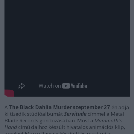
A
The Black Dahlia Murder
szeptember 27
-én adja
ki tizedik stúdióalbumát
Servitude
címmel a Metal
Blade Records gondozásában. Most a
Mammoth's
Hand
című dalhoz készült hivatalos animációs klip,
amelyet Marco Pavone készített és most mi is