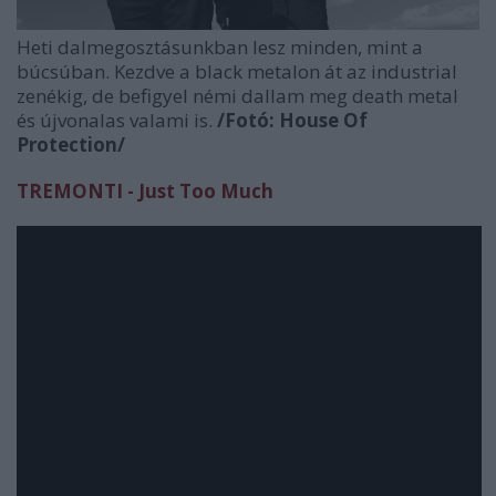
Heti dalmegosztásunkban lesz minden, mint a
búcsúban. Kezdve a black metalon át az industrial
zenékig, de befigyel némi dallam meg death metal
és újvonalas valami is.
/Fotó: House Of
Protection/
TREMONTI - Just Too Much