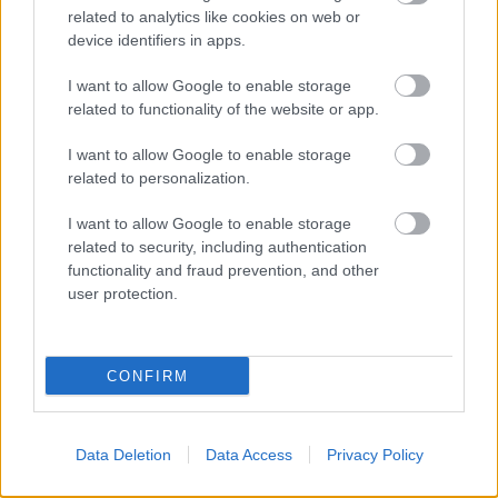
related to analytics like cookies on web or
Szeptember 13-án
Galore
címmel érkezik a Fever
device identifiers in apps.
333 zenekarból kivált Aric Improta és Stephen
Harrison alkotta
House Of Protection
debütáló EP-je.
I want to allow Google to enable storage
Erről most itt egy új dal
Pulling Teeth
címmel, amihez
related to functionality of the website or app.
egy nem hétköznapi videó is jár.
I want to allow Google to enable storage
related to personalization.
BURTON C. BELL - Technical Exorcism
I want to allow Google to enable storage
related to security, including authentication
functionality and fraud prevention, and other
user protection.
CONFIRM
Data Deletion
Data Access
Privacy Policy