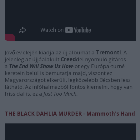
Jövő év elején kiadja az új albumát a
Tremonti
. A
jelenleg az újjáalakult
Creed
del nyomuló gitáros
a
The End Will Show Us How
-ot egy Európa-turné
keretein belül is bemutatja majd, viszont ez
Magyarországot elkerüli, legközelebb Bécsben lesz
látható. Az infóhalmazból fontos kiemelni, hogy van
friss dal is, ez a
Just Too Much.
THE BLACK DAHLIA MURDER - Mammoth's Hand