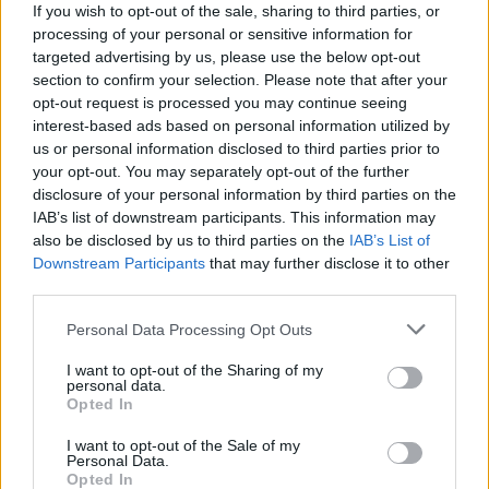
If you wish to opt-out of the sale, sharing to third parties, or
processing of your personal or sensitive information for
targeted advertising by us, please use the below opt-out
section to confirm your selection. Please note that after your
opt-out request is processed you may continue seeing
interest-based ads based on personal information utilized by
us or personal information disclosed to third parties prior to
your opt-out. You may separately opt-out of the further
disclosure of your personal information by third parties on the
IAB’s list of downstream participants. This information may
also be disclosed by us to third parties on the
IAB’s List of
Downstream Participants
that may further disclose it to other
Új dalt hozott a
1349
. A norvég gépezet
The Wolf &
third parties.
The King
címen
október 4-én
friss albumot ad majd
a nagyvilágnak, arról emelte ki a
God Devourer
című
Please note that this website/app uses one or more Google
Personal Data Processing Opt Outs
tételt. A nem istenfélő istenfaló (bocs!) videója
services and may gather and store information including but
lentebb található meg. További fontos infó, hogy
not limited to your visit or usage behaviour. You may click to
I want to opt-out of the Sharing of my
a
Kampfar
ral közös headliner lemezbemutató turné
personal data.
grant or deny consent to Google and its third-party tags to
Opted In
Budapestet is érinti majd, a kíváncsi
use your data for below specified purposes in below Google
lelkeket
október 13-án
várják majd a
Barba
consent section.
I want to opt-out of the Sale of my
Negrá
ba.
Personal Data.
Opted In