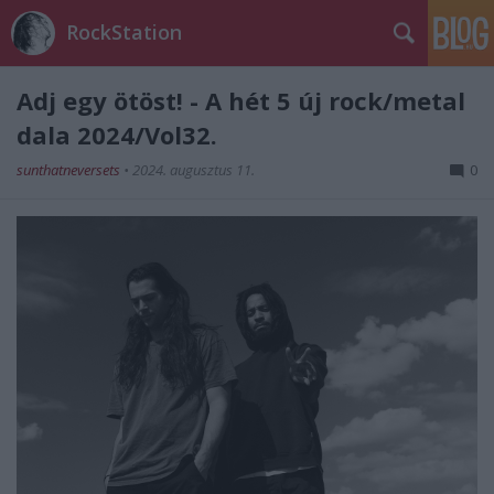
RockStation
Adj egy ötöst! - A hét 5 új rock/metal
dala 2024/Vol32.
sunthatneversets
•
2024. augusztus 11.
0